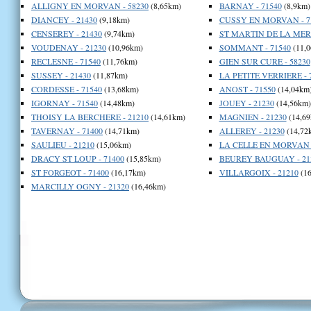
ALLIGNY EN MORVAN - 58230
(8,65km)
BARNAY - 71540
(8,9km)
DIANCEY - 21430
(9,18km)
CUSSY EN MORVAN - 7
CENSEREY - 21430
(9,74km)
ST MARTIN DE LA MER 
VOUDENAY - 21230
(10,96km)
SOMMANT - 71540
(11,0
RECLESNE - 71540
(11,76km)
GIEN SUR CURE - 58230
SUSSEY - 21430
(11,87km)
LA PETITE VERRIERE - 
CORDESSE - 71540
(13,68km)
ANOST - 71550
(14,04km
IGORNAY - 71540
(14,48km)
JOUEY - 21230
(14,56km)
THOISY LA BERCHERE - 21210
(14,61km)
MAGNIEN - 21230
(14,69
TAVERNAY - 71400
(14,71km)
ALLEREY - 21230
(14,72
SAULIEU - 21210
(15,06km)
LA CELLE EN MORVAN -
DRACY ST LOUP - 71400
(15,85km)
BEUREY BAUGUAY - 21
ST FORGEOT - 71400
(16,17km)
VILLARGOIX - 21210
(16
MARCILLY OGNY - 21320
(16,46km)