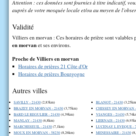
Attention : ces données sont fournies à titre indicatif, vou
auprès de votre mosquée locale et/ou au moyen de l'obser
Validité
Villiers en morvan : Ces horaires de prière sont valables 
en morvan
et ses environs.
Proche de Villiers en morvan
Horaires de prières 21 Côte d'Or
Horaires de prières Bourgogne
Autres villes
SAVILLY - 21430
(2,83km)
BLANOT - 21430
(3,25km
BRAZEY EN MORVAN - 21430
(3,75km)
CHISSEY EN MORVAN -
BARD LE REGULIER - 21430
(4,39km)
VIANGES - 21430
(5,74k
MANLAY - 21430
(6,8km)
LIERNAIS - 21430
(6,93k
MARCHESEUIL - 21430
(7,1km)
LUCENAY L EVEQUE - 7
MOUX EN MORVAN - 58230
(8,26km)
MENESSAIRE - 21430
(8