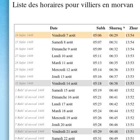
Liste des horaires pour villiers en morvan
Date
Subh
Shuruq *
Zhur
Vendredi 7 août
05:06
06:29
13:54
24 Safar 1448
Samedi 8 août
05:07
06:31
13:54
25 Safar 1448
Dimanche 9 août
05:09
06:32
13:54
26 Safar 1448
Lundi 10 août
05:11
06:33
13:53
27 Safar 1448
Mardi 11 août
05:13
06:35
13:53
28 Safar 1448
Mercredi 12 août
05:14
06:36
13:53
29 Safar 1448
Jeudi 13 août
05:16
06:37
13:53
30 Safar 1448
Vendredi 14 août
05:18
06:38
13:53
31 Safar 1448
Samedi 15 août
05:19
06:40
13:52
2 Rabi' al-awwal 1448
Dimanche 16 août
05:21
06:41
13:52
3 Rabi' al-awwal 1448
Lundi 17 août
05:23
06:42
13:52
4 Rabi' al-awwal 1448
Mardi 18 août
05:24
06:44
13:52
5 Rabi' al-awwal 1448
Mercredi 19 août
05:26
06:45
13:52
6 Rabi' al-awwal 1448
Jeudi 20 août
05:28
06:46
13:51
7 Rabi' al-awwal 1448
Vendredi 21 août
05:29
06:48
13:51
8 Rabi' al-awwal 1448
Samedi 22 août
05:31
06:49
13:51
9 Rabi' al-awwal 1448