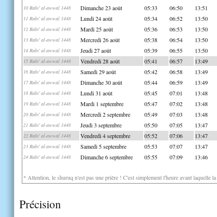
Dimanche 23 août
05:33
06:50
13:51
10 Rabi' al-awwal 1448
Lundi 24 août
05:34
06:52
13:50
11 Rabi' al-awwal 1448
Mardi 25 août
05:36
06:53
13:50
12 Rabi' al-awwal 1448
Mercredi 26 août
05:38
06:54
13:50
13 Rabi' al-awwal 1448
Jeudi 27 août
05:39
06:55
13:50
14 Rabi' al-awwal 1448
Vendredi 28 août
05:41
06:57
13:49
15 Rabi' al-awwal 1448
Samedi 29 août
05:42
06:58
13:49
16 Rabi' al-awwal 1448
Dimanche 30 août
05:44
06:59
13:49
17 Rabi' al-awwal 1448
Lundi 31 août
05:45
07:01
13:48
18 Rabi' al-awwal 1448
Mardi 1 septembre
05:47
07:02
13:48
19 Rabi' al-awwal 1448
Mercredi 2 septembre
05:49
07:03
13:48
20 Rabi' al-awwal 1448
Jeudi 3 septembre
05:50
07:05
13:47
21 Rabi' al-awwal 1448
Vendredi 4 septembre
05:52
07:06
13:47
22 Rabi' al-awwal 1448
Samedi 5 septembre
05:53
07:07
13:47
23 Rabi' al-awwal 1448
Dimanche 6 septembre
05:55
07:09
13:46
24 Rabi' al-awwal 1448
* Attention, le shuruq n'est pas une prière ! C'est simplement l'heure avant laquelle l
Précision