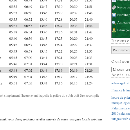
05:32
06:49
13:47
17:30
20:39
21:51
Revue d
05:33
06:50
13:46
17:29
20:37
21:48
Horaire p
05:35
06:52
13:46
17:28
20:35
21:46
Annuaire
05:37
06:53
13:46
17:27
20:33
21:44
Islam
(se
05:38
06:54
13:46
17:26
20:31
21:42
05:40
06:56
13:45
17:25
20:29
21:40
Recherc
05:42
06:57
13:45
17:24
20:27
21:37
05:43
06:58
13:45
17:22
20:25
21:35
e
05:45
07:00
13:44
17:21
20:23
21:33
Catégor
05:46
07:01
13:44
17:20
20:21
21:31
e
05:48
07:02
13:44
17:19
20:19
21:29
Accès p
05:49
07:04
13:43
17:17
20:17
21:26
re
05:51
07:05
13:43
17:16
20:15
21:24
adhan
applicat
Finance Isla
'est simplement l'heure avant laquelle la prière du subh doit être accomplie
heure de prie
mecque
logici
Palestine
prie
2010
salat
sm
intégral
web
dicatif, vous devez toujours vérifier auprès de votre mosquée locale et/ou au