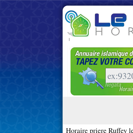
|
Horaire priere Ruffey l