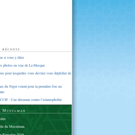
s récents
 si vous y étiez
ues photos en vrac de La Mecque
sons pour lesquelles vous devriez vous dépêcher de
s du Niger voient pour la première fois un
anc
CCIF : Une décennie contre l’islamophobie
e Musulman
lim
elle du Musulman
er Ramadan 2019