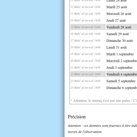
Mardi 25 août
12 Rabi' al-awwal 1448
Mercredi 26 août
13 Rabi' al-awwal 1448
Jeudi 27 août
14 Rabi' al-awwal 1448
Vendredi 28 août
15 Rabi' al-awwal 1448
Samedi 29 août
16 Rabi' al-awwal 1448
Dimanche 30 août
17 Rabi' al-awwal 1448
Lundi 31 août
18 Rabi' al-awwal 1448
Mardi 1 septembre
19 Rabi' al-awwal 1448
Mercredi 2 septembr
20 Rabi' al-awwal 1448
Jeudi 3 septembre
21 Rabi' al-awwal 1448
Vendredi 4 septembr
22 Rabi' al-awwal 1448
Samedi 5 septembre
23 Rabi' al-awwal 1448
Dimanche 6 septemb
24 Rabi' al-awwal 1448
* Attention, le shuruq n'est pas une prière ! C
Précision
Attention : ces données sont fournies à titre in
moyen de l'observation.