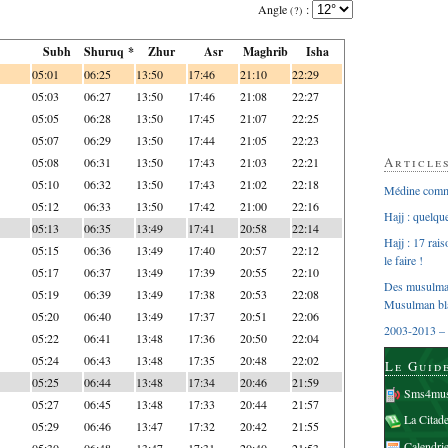
Angle
:
(?)
Subh
Shuruq *
Zhur
Asr
Maghrib
Isha
05:01
06:25
13:50
17:46
21:10
22:29
05:03
06:27
13:50
17:46
21:08
22:27
05:05
06:28
13:50
17:45
21:07
22:25
05:07
06:29
13:50
17:44
21:05
22:23
Article
05:08
06:31
13:50
17:43
21:03
22:21
05:10
06:32
13:50
17:43
21:02
22:18
Médine comme
05:12
06:33
13:50
17:42
21:00
22:16
Hajj : quelq
05:13
06:35
13:49
17:41
20:58
22:14
Hajj : 17 rai
05:15
06:36
13:49
17:40
20:57
22:12
le faire !
05:17
06:37
13:49
17:39
20:55
22:10
Des musulman
05:19
06:39
13:49
17:38
20:53
22:08
Musulman bl
05:20
06:40
13:49
17:37
20:51
22:06
2003-2013 – 
05:22
06:41
13:48
17:36
20:50
22:04
05:24
06:43
13:48
17:35
20:48
22:02
Le Guid
05:25
06:44
13:48
17:34
20:46
21:59
Sms4mus
05:27
06:45
13:48
17:33
20:44
21:57
La Citad
05:29
06:46
13:47
17:32
20:42
21:55
Calendri
05:30
06:48
13:47
17:31
20:40
21:53