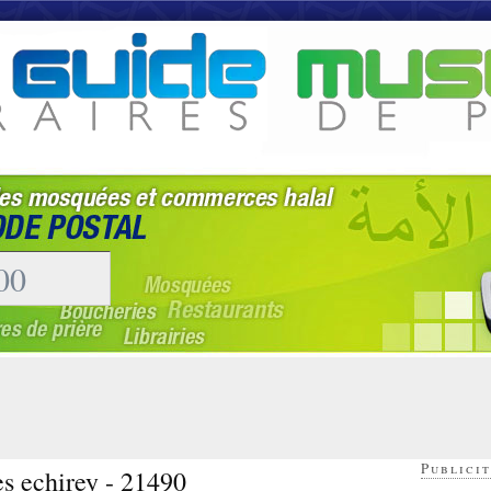
Publicit
es echirey - 21490