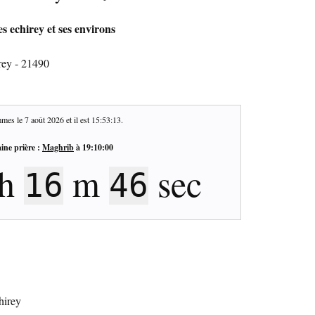
s echirey et ses environs
rey - 21490
mes le
7 août 2026
et il est
15:53:14
.
ine prière :
Maghrib
à
19:10:00
h
m
sec
16
45
hirey