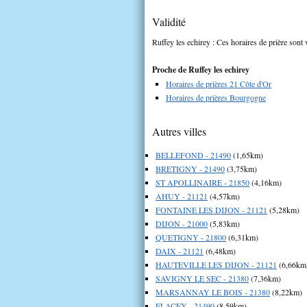
Validité
Ruffey les echirey : Ces horaires de prière sont 
Proche de Ruffey les echirey
Horaires de prières 21 Côte d'Or
Horaires de prières Bourgogne
Autres villes
BELLEFOND - 21490
(1,65km)
BRETIGNY - 21490
(3,75km)
ST APOLLINAIRE - 21850
(4,16km)
AHUY - 21121
(4,57km)
FONTAINE LES DIJON - 21121
(5,28km)
DIJON - 21000
(5,83km)
QUETIGNY - 21800
(6,31km)
DAIX - 21121
(6,48km)
HAUTEVILLE LES DIJON - 21121
(6,66km
SAVIGNY LE SEC - 21380
(7,36km)
MARSANNAY LE BOIS - 21380
(8,22km)
FLACEY - 21490
(8,59km)