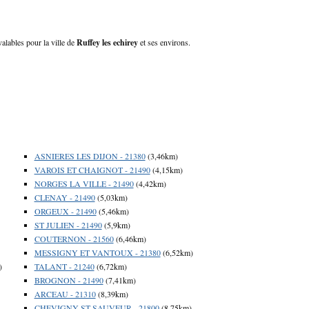
valables pour la ville de
Ruffey les echirey
et ses environs.
ASNIERES LES DIJON - 21380
(3,46km)
VAROIS ET CHAIGNOT - 21490
(4,15km)
NORGES LA VILLE - 21490
(4,42km)
CLENAY - 21490
(5,03km)
ORGEUX - 21490
(5,46km)
ST JULIEN - 21490
(5,9km)
COUTERNON - 21560
(6,46km)
MESSIGNY ET VANTOUX - 21380
(6,52km)
)
TALANT - 21240
(6,72km)
BROGNON - 21490
(7,41km)
ARCEAU - 21310
(8,39km)
CHEVIGNY ST SAUVEUR - 21800
(8,75km)