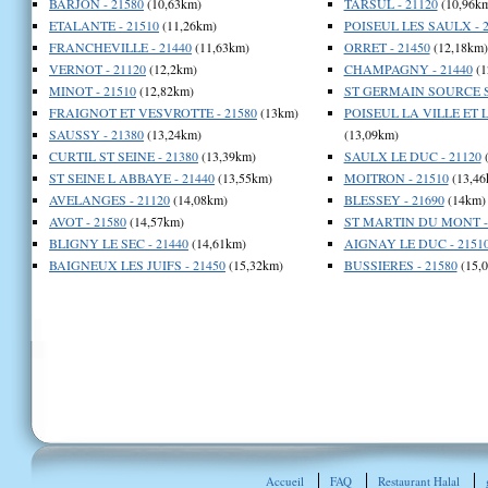
BARJON - 21580
(10,63km)
TARSUL - 21120
(10,96k
ETALANTE - 21510
(11,26km)
POISEUL LES SAULX - 2
FRANCHEVILLE - 21440
(11,63km)
ORRET - 21450
(12,18km)
VERNOT - 21120
(12,2km)
CHAMPAGNY - 21440
(1
MINOT - 21510
(12,82km)
ST GERMAIN SOURCE SE
FRAIGNOT ET VESVROTTE - 21580
(13km)
POISEUL LA VILLE ET L
SAUSSY - 21380
(13,24km)
(13,09km)
CURTIL ST SEINE - 21380
(13,39km)
SAULX LE DUC - 21120
(
ST SEINE L ABBAYE - 21440
(13,55km)
MOITRON - 21510
(13,46
AVELANGES - 21120
(14,08km)
BLESSEY - 21690
(14km)
AVOT - 21580
(14,57km)
ST MARTIN DU MONT - 
BLIGNY LE SEC - 21440
(14,61km)
AIGNAY LE DUC - 2151
BAIGNEUX LES JUIFS - 21450
(15,32km)
BUSSIERES - 21580
(15,
Accueil
FAQ
Restaurant Halal