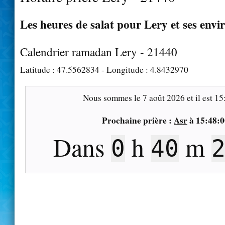
Les heures de salat pour Lery et ses envi
Calendrier ramadan Lery - 21440
Latitude :
47.5562834
- Longitude :
4.8432970
Nous sommes le
7 août 2026
et il est
15
Prochaine prière :
Asr
à
15:48:0
Dans
h
m
0
40