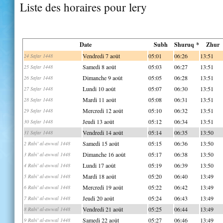
Liste des horaires pour lery
Date
Subh
Shuruq *
Zhur
Vendredi 7 août
05:01
06:26
13:51
24 Safar 1448
Samedi 8 août
05:03
06:27
13:51
25 Safar 1448
Dimanche 9 août
05:05
06:28
13:51
26 Safar 1448
Lundi 10 août
05:07
06:30
13:51
27 Safar 1448
Mardi 11 août
05:08
06:31
13:51
28 Safar 1448
Mercredi 12 août
05:10
06:32
13:51
29 Safar 1448
Jeudi 13 août
05:12
06:34
13:51
30 Safar 1448
Vendredi 14 août
05:14
06:35
13:50
31 Safar 1448
Samedi 15 août
05:15
06:36
13:50
2 Rabi' al-awwal 1448
Dimanche 16 août
05:17
06:38
13:50
3 Rabi' al-awwal 1448
Lundi 17 août
05:19
06:39
13:50
4 Rabi' al-awwal 1448
Mardi 18 août
05:20
06:40
13:49
5 Rabi' al-awwal 1448
Mercredi 19 août
05:22
06:42
13:49
6 Rabi' al-awwal 1448
Jeudi 20 août
05:24
06:43
13:49
7 Rabi' al-awwal 1448
Vendredi 21 août
05:25
06:44
13:49
8 Rabi' al-awwal 1448
Samedi 22 août
05:27
06:46
13:49
9 Rabi' al-awwal 1448