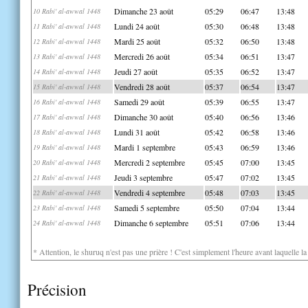
Dimanche 23 août
05:29
06:47
13:48
10 Rabi' al-awwal 1448
Lundi 24 août
05:30
06:48
13:48
11 Rabi' al-awwal 1448
Mardi 25 août
05:32
06:50
13:48
12 Rabi' al-awwal 1448
Mercredi 26 août
05:34
06:51
13:47
13 Rabi' al-awwal 1448
Jeudi 27 août
05:35
06:52
13:47
14 Rabi' al-awwal 1448
Vendredi 28 août
05:37
06:54
13:47
15 Rabi' al-awwal 1448
Samedi 29 août
05:39
06:55
13:47
16 Rabi' al-awwal 1448
Dimanche 30 août
05:40
06:56
13:46
17 Rabi' al-awwal 1448
Lundi 31 août
05:42
06:58
13:46
18 Rabi' al-awwal 1448
Mardi 1 septembre
05:43
06:59
13:46
19 Rabi' al-awwal 1448
Mercredi 2 septembre
05:45
07:00
13:45
20 Rabi' al-awwal 1448
Jeudi 3 septembre
05:47
07:02
13:45
21 Rabi' al-awwal 1448
Vendredi 4 septembre
05:48
07:03
13:45
22 Rabi' al-awwal 1448
Samedi 5 septembre
05:50
07:04
13:44
23 Rabi' al-awwal 1448
Dimanche 6 septembre
05:51
07:06
13:44
24 Rabi' al-awwal 1448
* Attention, le shuruq n'est pas une prière ! C'est simplement l'heure avant laquelle l
Précision