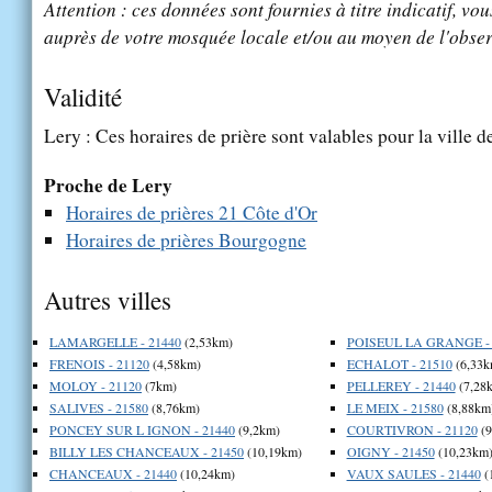
Attention : ces données sont fournies à titre indicatif, vou
auprès de votre mosquée locale et/ou au moyen de l'obser
Validité
Lery : Ces horaires de prière sont valables pour la ville 
Proche de Lery
Horaires de prières 21 Côte d'Or
Horaires de prières Bourgogne
Autres villes
LAMARGELLE - 21440
(2,53km)
POISEUL LA GRANGE - 
FRENOIS - 21120
(4,58km)
ECHALOT - 21510
(6,33k
MOLOY - 21120
(7km)
PELLEREY - 21440
(7,28
SALIVES - 21580
(8,76km)
LE MEIX - 21580
(8,88km
PONCEY SUR L IGNON - 21440
(9,2km)
COURTIVRON - 21120
(9
BILLY LES CHANCEAUX - 21450
(10,19km)
OIGNY - 21450
(10,23km
CHANCEAUX - 21440
(10,24km)
VAUX SAULES - 21440
(