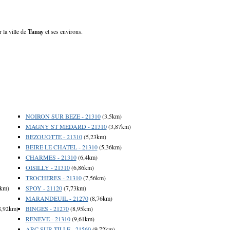
 la ville de
Tanay
et ses environs.
NOIRON SUR BEZE - 21310
(3,5km)
MAGNY ST MEDARD - 21310
(3,87km)
BEZOUOTTE - 21310
(5,23km)
BEIRE LE CHATEL - 21310
(5,36km)
CHARMES - 21310
(6,4km)
OISILLY - 21310
(6,86km)
TROCHERES - 21310
(7,56km)
9km)
SPOY - 21120
(7,73km)
MARANDEUIL - 21270
(8,76km)
8,92km)
BINGES - 21270
(8,95km)
RENEVE - 21310
(9,61km)
ARC SUR TILLE - 21560
(9,72km)