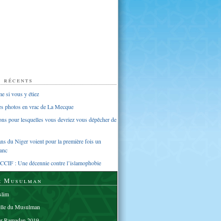
s récents
 si vous y étiez
ues photos en vrac de La Mecque
sons pour lesquelles vous devriez vous dépêcher de
s du Niger voient pour la première fois un
anc
CCIF : Une décennie contre l’islamophobie
e Musulman
lim
elle du Musulman
er Ramadan 2019