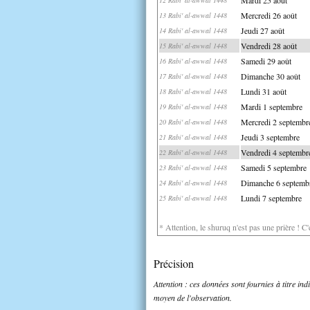
Mercredi 26 août
13 Rabi' al-awwal 1448
Jeudi 27 août
14 Rabi' al-awwal 1448
Vendredi 28 août
15 Rabi' al-awwal 1448
Samedi 29 août
16 Rabi' al-awwal 1448
Dimanche 30 août
17 Rabi' al-awwal 1448
Lundi 31 août
18 Rabi' al-awwal 1448
Mardi 1 septembre
19 Rabi' al-awwal 1448
Mercredi 2 septembr
20 Rabi' al-awwal 1448
Jeudi 3 septembre
21 Rabi' al-awwal 1448
Vendredi 4 septembr
22 Rabi' al-awwal 1448
Samedi 5 septembre
23 Rabi' al-awwal 1448
Dimanche 6 septemb
24 Rabi' al-awwal 1448
Lundi 7 septembre
25 Rabi' al-awwal 1448
* Attention, le shuruq n'est pas une prière ! C
Précision
Attention : ces données sont fournies à titre in
moyen de l'observation.