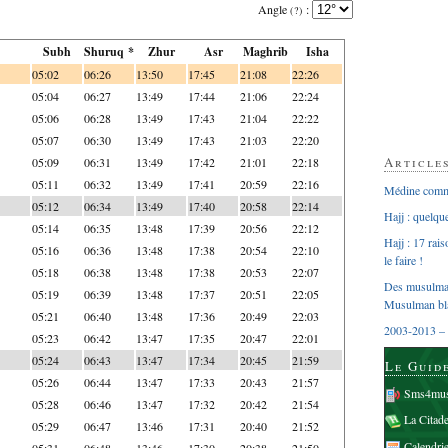
Angle
:
(?)
Subh
Shuruq *
Zhur
Asr
Maghrib
Isha
05:02
06:26
13:50
17:45
21:08
22:26
05:04
06:27
13:49
17:44
21:06
22:24
05:06
06:28
13:49
17:43
21:04
22:22
05:07
06:30
13:49
17:43
21:03
22:20
Article
05:09
06:31
13:49
17:42
21:01
22:18
05:11
06:32
13:49
17:41
20:59
22:16
Médine comme
05:12
06:34
13:49
17:40
20:58
22:14
Hajj : quelq
05:14
06:35
13:48
17:39
20:56
22:12
Hajj : 17 rai
05:16
06:36
13:48
17:38
20:54
22:10
le faire !
05:18
06:38
13:48
17:38
20:53
22:07
Des musulman
05:19
06:39
13:48
17:37
20:51
22:05
Musulman bl
05:21
06:40
13:48
17:36
20:49
22:03
2003-2013 – 
05:23
06:42
13:47
17:35
20:47
22:01
05:24
06:43
13:47
17:34
20:45
21:59
Le Guid
05:26
06:44
13:47
17:33
20:43
21:57
Sms4mus
05:28
06:46
13:47
17:32
20:42
21:54
La Citad
05:29
06:47
13:46
17:31
20:40
21:52
Calendri
05:31
06:48
13:46
17:30
20:38
21:50