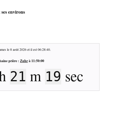
 ses environs
mes le
8 août 2026
et il est
06:28:41
.
haine prière :
Zuhr
à
11:50:00
h
m
sec
21
18