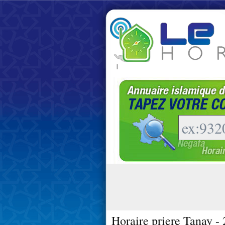
|
Horaire priere Tanay -