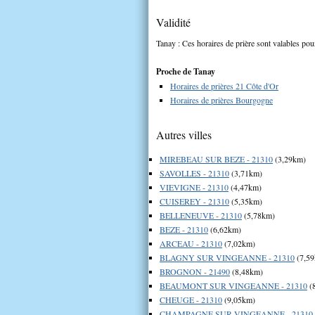
Validité
Tanay : Ces horaires de prière sont valables pour
Proche de Tanay
Horaires de prières 21 Côte d'Or
Horaires de prières Bourgogne
Autres villes
MIREBEAU SUR BEZE - 21310
(3,29km)
SAVOLLES - 21310
(3,71km)
VIEVIGNE - 21310
(4,47km)
CUISEREY - 21310
(5,35km)
BELLENEUVE - 21310
(5,78km)
BEZE - 21310
(6,62km)
ARCEAU - 21310
(7,02km)
BLAGNY SUR VINGEANNE - 21310
(7,5
BROGNON - 21490
(8,48km)
BEAUMONT SUR VINGEANNE - 21310
(
CHEUGE - 21310
(9,05km)
CHAMPAGNE SUR VINGEANNE - 21310