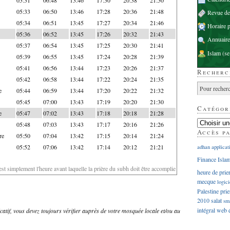
05:33
06:50
13:46
17:28
20:36
21:48
Revue d
05:34
06:51
13:45
17:27
20:34
21:46
Horaire p
05:36
06:52
13:45
17:26
20:32
21:43
Annuaire
05:37
06:54
13:45
17:25
20:30
21:41
Islam
(se
05:39
06:55
13:45
17:24
20:28
21:39
05:41
06:56
13:44
17:23
20:26
21:37
Recherc
05:42
06:58
13:44
17:22
20:24
21:35
e
05:44
06:59
13:44
17:20
20:22
21:32
05:45
07:00
13:43
17:19
20:20
21:30
Catégor
e
05:47
07:02
13:43
17:18
20:18
21:28
05:48
07:03
13:43
17:17
20:16
21:26
Accès p
re
05:50
07:04
13:42
17:15
20:14
21:24
05:52
07:06
13:42
17:14
20:12
21:21
adhan
applicat
Finance Isla
'est simplement l'heure avant laquelle la prière du subh doit être accomplie
heure de prie
mecque
logici
Palestine
prie
2010
salat
sm
intégral
web
dicatif, vous devez toujours vérifier auprès de votre mosquée locale et/ou au