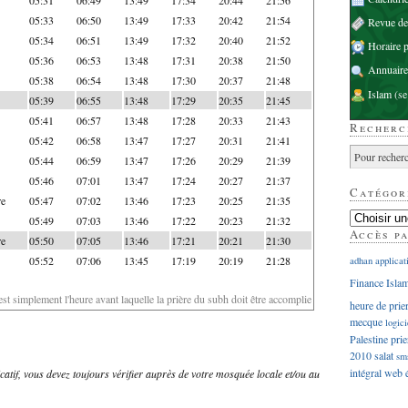
05:33
06:50
13:49
17:33
20:42
21:54
Revue d
05:34
06:51
13:49
17:32
20:40
21:52
Horaire p
05:36
06:53
13:48
17:31
20:38
21:50
Annuaire
05:38
06:54
13:48
17:30
20:37
21:48
Islam
(se
05:39
06:55
13:48
17:29
20:35
21:45
05:41
06:57
13:48
17:28
20:33
21:43
Recherc
05:42
06:58
13:47
17:27
20:31
21:41
05:44
06:59
13:47
17:26
20:29
21:39
05:46
07:01
13:47
17:24
20:27
21:37
Catégor
re
05:47
07:02
13:46
17:23
20:25
21:35
05:49
07:03
13:46
17:22
20:23
21:32
Accès p
re
05:50
07:05
13:46
17:21
20:21
21:30
05:52
07:06
13:45
17:19
20:19
21:28
adhan
applicat
Finance Isla
'est simplement l'heure avant laquelle la prière du subh doit être accomplie
heure de prie
mecque
logici
Palestine
prie
2010
salat
sm
intégral
web
dicatif, vous devez toujours vérifier auprès de votre mosquée locale et/ou au