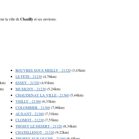
our la ville de
Chazilly
et ses environs.
ROUVRES SOUS MEILLY - 21320
(3,43km)
LE FETE - 21230
(4,76km)
1km)
ESSEY - 21320
(4,91km)
km)
MUSIGNY - 21230
(5,24km)
CHAUDENAY LA VILLE - 21360
(5,44km)
VEILLY - 21360
(6,33km)
COLOMBIER - 21360
(7,06km)
AUXANT - 21360
(7,31km)
CLOMOT - 21230
(7,53km)
THOISY LE DESERT - 21320
(8,34km)
CHATELLENOT - 21320
(9,22km)
THOREY SUR OUCHE - 21360
(9,45km)