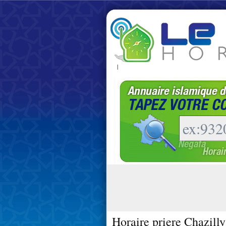
|
Horaire priere Chazill