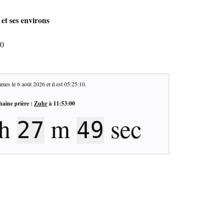
 et ses environs
20
mes le
6 août 2026
et il est
05:25:11
.
haine prière :
Zuhr
à
11:53:00
h
m
sec
27
48