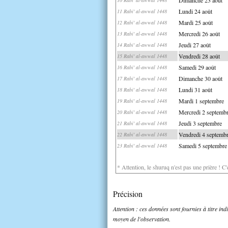
Lundi 24 août
11 Rabi' al-awwal 1448
Mardi 25 août
12 Rabi' al-awwal 1448
Mercredi 26 août
13 Rabi' al-awwal 1448
Jeudi 27 août
14 Rabi' al-awwal 1448
Vendredi 28 août
15 Rabi' al-awwal 1448
Samedi 29 août
16 Rabi' al-awwal 1448
Dimanche 30 août
17 Rabi' al-awwal 1448
Lundi 31 août
18 Rabi' al-awwal 1448
Mardi 1 septembre
19 Rabi' al-awwal 1448
Mercredi 2 septemb
20 Rabi' al-awwal 1448
Jeudi 3 septembre
21 Rabi' al-awwal 1448
Vendredi 4 septemb
22 Rabi' al-awwal 1448
Samedi 5 septembre
23 Rabi' al-awwal 1448
* Attention, le shuruq n'est pas une prière ! C
Précision
Attention : ces données sont fournies à titre in
moyen de l'observation.