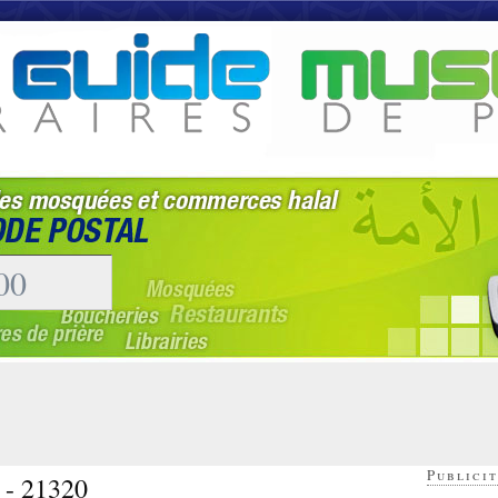
Publicit
y - 21320