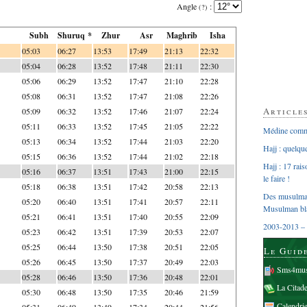
Angle
:
(?)
Subh
Shuruq *
Zhur
Asr
Maghrib
Isha
05:03
06:27
13:53
17:49
21:13
22:32
05:04
06:28
13:52
17:48
21:11
22:30
05:06
06:29
13:52
17:47
21:10
22:28
05:08
06:31
13:52
17:47
21:08
22:26
Article
05:09
06:32
13:52
17:46
21:07
22:24
05:11
06:33
13:52
17:45
21:05
22:22
Médine comme
05:13
06:34
13:52
17:44
21:03
22:20
Hajj : quelq
05:15
06:36
13:52
17:44
21:02
22:18
Hajj : 17 rai
05:16
06:37
13:51
17:43
21:00
22:15
le faire !
05:18
06:38
13:51
17:42
20:58
22:13
Des musulman
05:20
06:40
13:51
17:41
20:57
22:11
Musulman bl
05:21
06:41
13:51
17:40
20:55
22:09
2003-2013 – 
05:23
06:42
13:51
17:39
20:53
22:07
05:25
06:44
13:50
17:38
20:51
22:05
Le Guid
05:26
06:45
13:50
17:37
20:49
22:03
Sms4mus
05:28
06:46
13:50
17:36
20:48
22:01
La Citad
05:30
06:48
13:50
17:35
20:46
21:59
Calendri
05:31
06:49
13:49
17:34
20:44
21:56