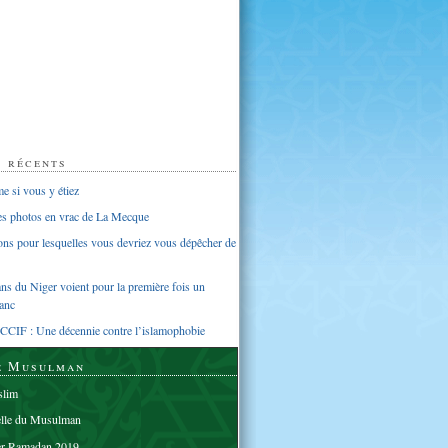
s récents
 si vous y étiez
ues photos en vrac de La Mecque
sons pour lesquelles vous devriez vous dépêcher de
s du Niger voient pour la première fois un
anc
CCIF : Une décennie contre l’islamophobie
e Musulman
lim
elle du Musulman
er Ramadan 2019