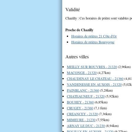
Validité
Chazilly : Ces horaires de prière sont valables p
Proche de Chazilly
Horaires de prières 21 Côte d'Or
Horaires de prières Bourgogne
Autres villes
MEILLY SUR ROUVRES - 21320
(2,96km)
MACONGE - 21320
(4,27km)
CHAUDENAY LE CHATEAU - 21360
(4,8
VANDENESSE EN AUXOIS - 21320
(5,02
PAINBLANC - 21360
(5,28km)
CHATEAUNEUF - 21320
(5,92km)
BOUHEY - 21360
(6,85km)
CRUGEY - 21360
(7,11km)
CREANCEY - 21320
(7,36km)
MIMEURE - 21230
(7,55km)
ARNAY LE DUC - 21230
(8,94km)
POUILLY EN AUXOIS - 21320
(9,27km)