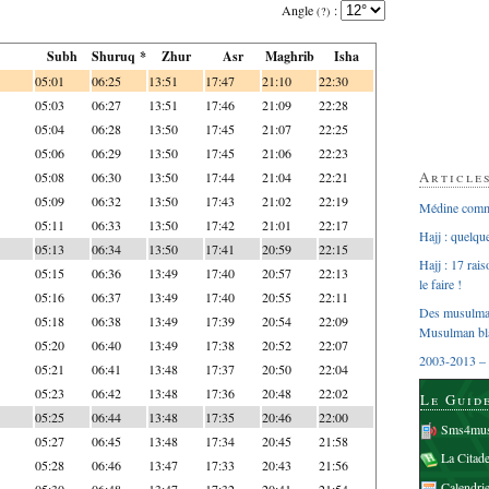
Angle
:
(?)
Subh
Shuruq *
Zhur
Asr
Maghrib
Isha
05:01
06:25
13:51
17:47
21:10
22:30
05:03
06:27
13:51
17:46
21:09
22:28
05:04
06:28
13:50
17:45
21:07
22:25
05:06
06:29
13:50
17:45
21:06
22:23
Article
05:08
06:30
13:50
17:44
21:04
22:21
05:09
06:32
13:50
17:43
21:02
22:19
Médine comme
05:11
06:33
13:50
17:42
21:01
22:17
Hajj : quelq
05:13
06:34
13:50
17:41
20:59
22:15
Hajj : 17 rai
05:15
06:36
13:49
17:40
20:57
22:13
le faire !
05:16
06:37
13:49
17:40
20:55
22:11
Des musulman
05:18
06:38
13:49
17:39
20:54
22:09
Musulman bl
05:20
06:40
13:49
17:38
20:52
22:07
2003-2013 – 
05:21
06:41
13:48
17:37
20:50
22:04
05:23
06:42
13:48
17:36
20:48
22:02
Le Guid
05:25
06:44
13:48
17:35
20:46
22:00
Sms4mus
05:27
06:45
13:48
17:34
20:45
21:58
La Citad
05:28
06:46
13:47
17:33
20:43
21:56
Calendri
05:30
06:48
13:47
17:32
20:41
21:54