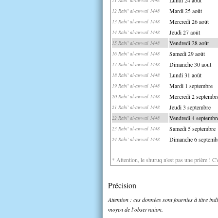
Mardi 25 août
12 Rabi' al-awwal 1448
Mercredi 26 août
13 Rabi' al-awwal 1448
Jeudi 27 août
14 Rabi' al-awwal 1448
Vendredi 28 août
15 Rabi' al-awwal 1448
Samedi 29 août
16 Rabi' al-awwal 1448
Dimanche 30 août
17 Rabi' al-awwal 1448
Lundi 31 août
18 Rabi' al-awwal 1448
Mardi 1 septembre
19 Rabi' al-awwal 1448
Mercredi 2 septembr
20 Rabi' al-awwal 1448
Jeudi 3 septembre
21 Rabi' al-awwal 1448
Vendredi 4 septembr
22 Rabi' al-awwal 1448
Samedi 5 septembre
23 Rabi' al-awwal 1448
Dimanche 6 septemb
24 Rabi' al-awwal 1448
* Attention, le shuruq n'est pas une prière ! C
Précision
Attention : ces données sont fournies à titre in
moyen de l'observation.