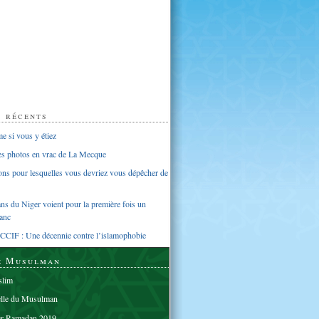
s récents
 si vous y étiez
ues photos en vrac de La Mecque
sons pour lesquelles vous devriez vous dépêcher de
s du Niger voient pour la première fois un
anc
CCIF : Une décennie contre l’islamophobie
e Musulman
lim
elle du Musulman
er Ramadan 2019