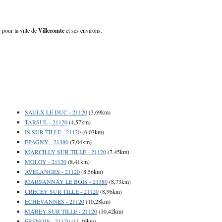
 pour la ville de
Villecomte
et ses environs.
SAULX LE DUC - 21120
(3,69km)
TARSUL - 21120
(4,57km)
IS SUR TILLE - 21120
(6,03km)
EPAGNY - 21380
(7,04km)
MARCILLY SUR TILLE - 21120
(7,45km)
MOLOY - 21120
(8,41km)
AVELANGES - 21120
(8,56km)
MARSANNAY LE BOIS - 21380
(8,73km)
CRECEY SUR TILLE - 21120
(8,96km)
ECHEVANNES - 21120
(10,28km)
MAREY SUR TILLE - 21120
(10,42km)
FRENOIS - 21120
(11,16km)