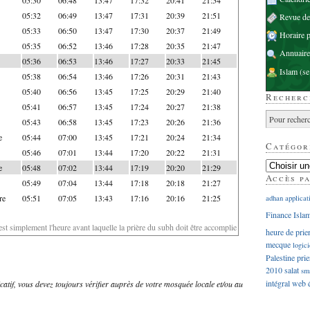
05:32
06:49
13:47
17:31
20:39
21:51
Revue d
05:33
06:50
13:47
17:30
20:37
21:49
Horaire p
05:35
06:52
13:46
17:28
20:35
21:47
Annuaire
05:36
06:53
13:46
17:27
20:33
21:45
Islam
(se
05:38
06:54
13:46
17:26
20:31
21:43
05:40
06:56
13:45
17:25
20:29
21:40
Recherc
05:41
06:57
13:45
17:24
20:27
21:38
05:43
06:58
13:45
17:23
20:26
21:36
e
05:44
07:00
13:45
17:21
20:24
21:34
Catégor
05:46
07:01
13:44
17:20
20:22
21:31
e
05:48
07:02
13:44
17:19
20:20
21:29
Accès p
05:49
07:04
13:44
17:18
20:18
21:27
re
05:51
07:05
13:43
17:16
20:16
21:25
adhan
applicat
Finance Isla
'est simplement l'heure avant laquelle la prière du subh doit être accomplie
heure de prie
mecque
logici
Palestine
prie
2010
salat
sm
intégral
web
dicatif, vous devez toujours vérifier auprès de votre mosquée locale et/ou au