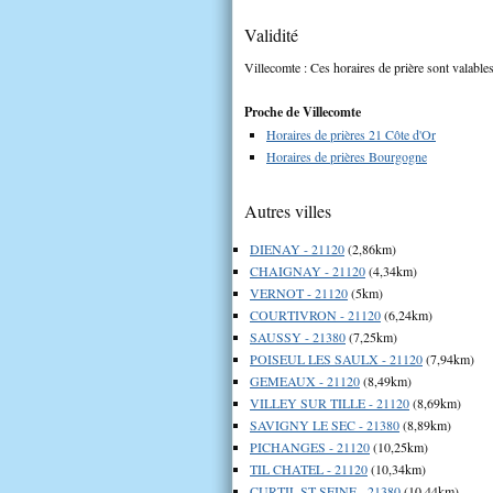
Validité
Villecomte : Ces horaires de prière sont valables
Proche de Villecomte
Horaires de prières 21 Côte d'Or
Horaires de prières Bourgogne
Autres villes
DIENAY - 21120
(2,86km)
CHAIGNAY - 21120
(4,34km)
VERNOT - 21120
(5km)
COURTIVRON - 21120
(6,24km)
SAUSSY - 21380
(7,25km)
POISEUL LES SAULX - 21120
(7,94km)
GEMEAUX - 21120
(8,49km)
VILLEY SUR TILLE - 21120
(8,69km)
SAVIGNY LE SEC - 21380
(8,89km)
PICHANGES - 21120
(10,25km)
TIL CHATEL - 21120
(10,34km)
CURTIL ST SEINE - 21380
(10,44km)