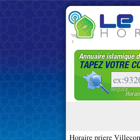
|
Horaire priere Villeco