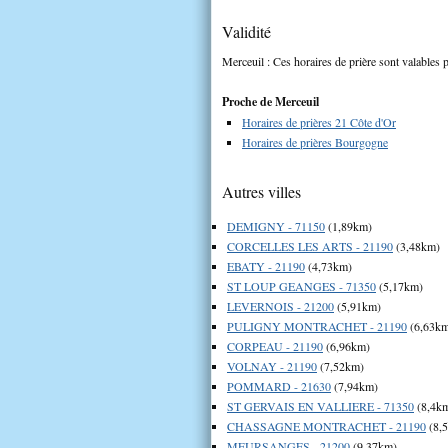
Validité
Merceuil : Ces horaires de prière sont valables p
Proche de Merceuil
Horaires de prières 21 Côte d'Or
Horaires de prières Bourgogne
Autres villes
DEMIGNY - 71150
(1,89km)
CORCELLES LES ARTS - 21190
(3,48km)
EBATY - 21190
(4,73km)
ST LOUP GEANGES - 71350
(5,17km)
LEVERNOIS - 21200
(5,91km)
PULIGNY MONTRACHET - 21190
(6,63k
CORPEAU - 21190
(6,96km)
VOLNAY - 21190
(7,52km)
POMMARD - 21630
(7,94km)
ST GERVAIS EN VALLIERE - 71350
(8,4k
CHASSAGNE MONTRACHET - 21190
(8,
MEURSANGES - 21200
(9,37km)