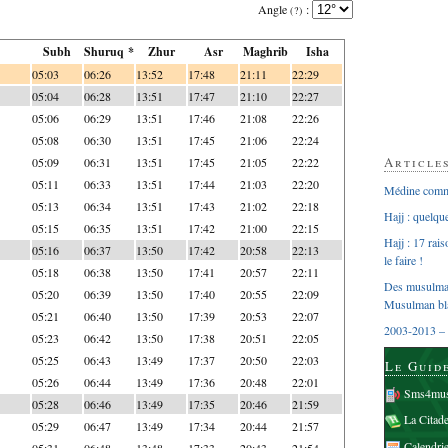
Angle
:
(?)
Subh
Shuruq *
Zhur
Asr
Maghrib
Isha
05:03
06:26
13:52
17:48
21:11
22:29
05:04
06:28
13:51
17:47
21:10
22:27
05:06
06:29
13:51
17:46
21:08
22:26
05:08
06:30
13:51
17:45
21:06
22:24
Article
05:09
06:31
13:51
17:45
21:05
22:22
05:11
06:33
13:51
17:44
21:03
22:20
Médine comme
05:13
06:34
13:51
17:43
21:02
22:18
Hajj : quelq
05:15
06:35
13:51
17:42
21:00
22:15
Hajj : 17 rai
05:16
06:37
13:50
17:42
20:58
22:13
le faire !
05:18
06:38
13:50
17:41
20:57
22:11
Des musulman
05:20
06:39
13:50
17:40
20:55
22:09
Musulman bl
05:21
06:40
13:50
17:39
20:53
22:07
2003-2013 – 
05:23
06:42
13:50
17:38
20:51
22:05
05:25
06:43
13:49
17:37
20:50
22:03
Le Guid
05:26
06:44
13:49
17:36
20:48
22:01
Sms4mus
05:28
06:46
13:49
17:35
20:46
21:59
La Citad
05:29
06:47
13:49
17:34
20:44
21:57
Calendri
05:31
06:48
13:48
17:33
20:43
21:54