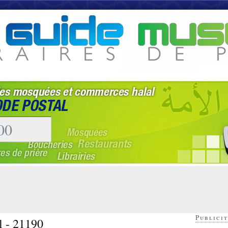
Publicit
l - 21190