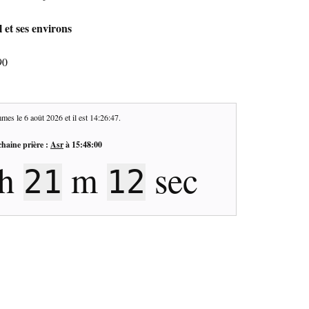
 et ses environs
90
mes le
6 août 2026
et il est
14:26:48
.
haine prière :
Asr
à
15:48:00
h
m
sec
21
11