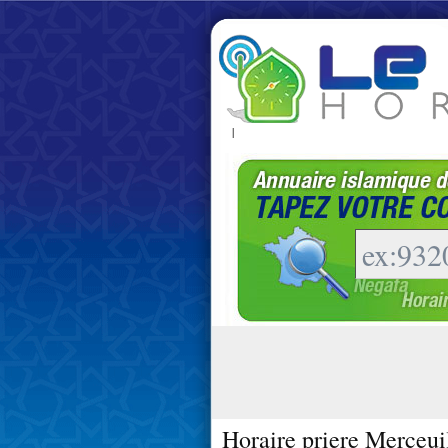
|
Horaire priere Merceui