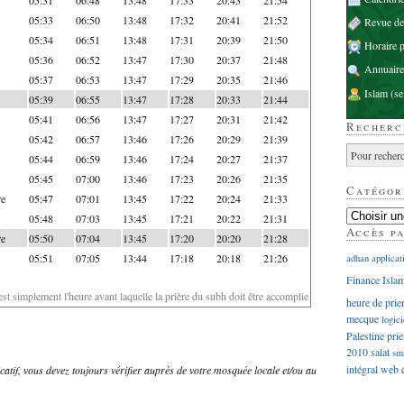
05:33
06:50
13:48
17:32
20:41
21:52
Revue d
05:34
06:51
13:48
17:31
20:39
21:50
Horaire p
05:36
06:52
13:47
17:30
20:37
21:48
Annuaire
05:37
06:53
13:47
17:29
20:35
21:46
Islam
(se
05:39
06:55
13:47
17:28
20:33
21:44
05:41
06:56
13:47
17:27
20:31
21:42
Recherc
05:42
06:57
13:46
17:26
20:29
21:39
05:44
06:59
13:46
17:24
20:27
21:37
05:45
07:00
13:46
17:23
20:26
21:35
Catégor
re
05:47
07:01
13:45
17:22
20:24
21:33
05:48
07:03
13:45
17:21
20:22
21:31
Accès p
re
05:50
07:04
13:45
17:20
20:20
21:28
05:51
07:05
13:44
17:18
20:18
21:26
adhan
applicat
Finance Isla
'est simplement l'heure avant laquelle la prière du subh doit être accomplie
heure de prie
mecque
logici
Palestine
prie
2010
salat
sm
intégral
web
dicatif, vous devez toujours vérifier auprès de votre mosquée locale et/ou au