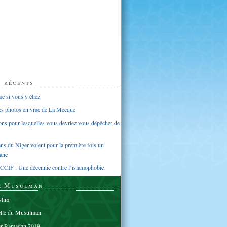
s récents
 si vous y étiez
ues photos en vrac de La Mecque
sons pour lesquelles vous devriez vous dépêcher de
s du Niger voient pour la première fois un
anc
CCIF : Une décennie contre l’islamophobie
e Musulman
lim
elle du Musulman
er Ramadan 2019