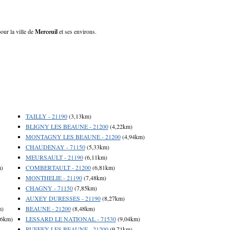
our la ville de
Merceuil
et ses environs.
TAILLY - 21190
(3,13km)
BLIGNY LES BEAUNE - 21200
(4,22km)
MONTAGNY LES BEAUNE - 21200
(4,94km)
CHAUDENAY - 71150
(5,33km)
MEURSAULT - 21190
(6,11km)
m)
COMBERTAULT - 21200
(6,81km)
MONTHELIE - 21190
(7,48km)
CHAGNY - 71150
(7,85km)
AUXEY DURESSES - 21190
(8,27km)
m)
BEAUNE - 21200
(8,48km)
56km)
LESSARD LE NATIONAL - 71530
(9,04km)
RUFFEY LES BEAUNE - 21200
(9,71km)