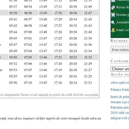
05:37
06:54
13:49
17:31
20:38
21:49
Revue d
05:39
06:56
13:49
17:30
20:36
21:47
Horaire p
05:41
06:57
13:48
17:29
20:34
21:45
Annuaire
05:42
06:58
13:48
17:27
20:32
21:43
Islam
(se
05:44
07:00
13:48
17:26
20:30
21:40
05:45
07:01
13:47
17:25
20:28
21:38
Recherc
e
05:47
07:02
13:47
17:24
20:26
21:36
05:49
07:04
13:47
17:23
20:24
21:34
e
05:50
07:05
13:46
17:21
20:22
21:32
Catégor
05:52
07:06
13:46
17:20
20:20
21:29
re
05:53
07:07
13:46
17:19
20:18
21:27
Accès p
05:55
07:09
13:45
17:18
20:16
21:25
05:56
07:10
13:45
17:16
20:14
21:23
adhan
applicat
Finance Isla
'est simplement l'heure avant laquelle la prière du subh doit être accomplie
heure de prie
mecque
logici
Palestine
prie
2010
salat
sm
intégral
web
dicatif, vous devez toujours vérifier auprès de votre mosquée locale et/ou au