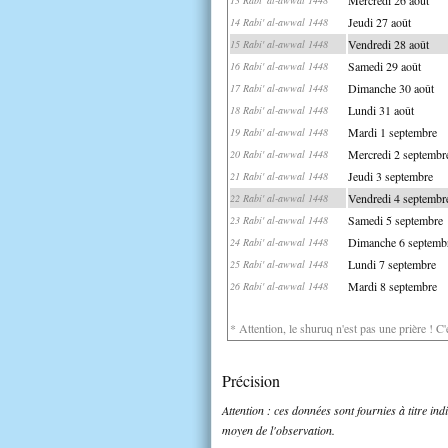
Jeudi 27 août
14 Rabi' al-awwal 1448
Vendredi 28 août
15 Rabi' al-awwal 1448
Samedi 29 août
16 Rabi' al-awwal 1448
Dimanche 30 août
17 Rabi' al-awwal 1448
Lundi 31 août
18 Rabi' al-awwal 1448
Mardi 1 septembre
19 Rabi' al-awwal 1448
Mercredi 2 septembr
20 Rabi' al-awwal 1448
Jeudi 3 septembre
21 Rabi' al-awwal 1448
Vendredi 4 septembr
22 Rabi' al-awwal 1448
Samedi 5 septembre
23 Rabi' al-awwal 1448
Dimanche 6 septemb
24 Rabi' al-awwal 1448
Lundi 7 septembre
25 Rabi' al-awwal 1448
Mardi 8 septembre
26 Rabi' al-awwal 1448
* Attention, le shuruq n'est pas une prière ! C
Précision
Attention : ces données sont fournies à titre in
moyen de l'observation.