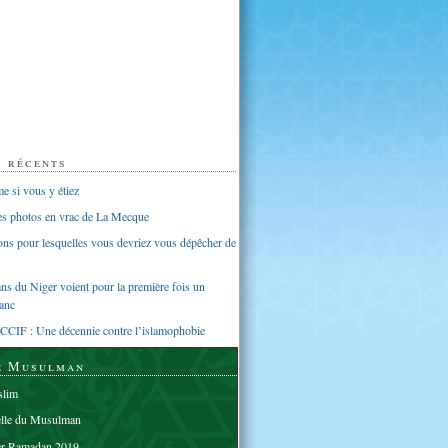
s récents
 si vous y étiez
ues photos en vrac de La Mecque
sons pour lesquelles vous devriez vous dépêcher de
s du Niger voient pour la première fois un
anc
CCIF : Une décennie contre l’islamophobie
e Musulman
lim
elle du Musulman
er Ramadan 2019