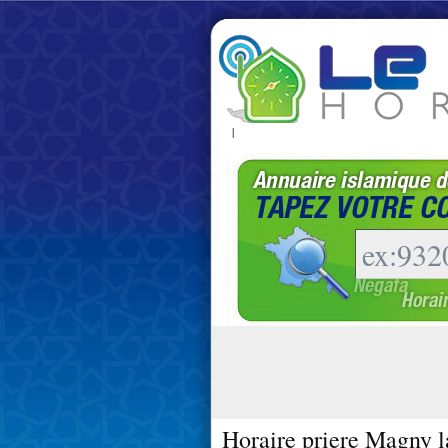
|
Horaire priere Magny l