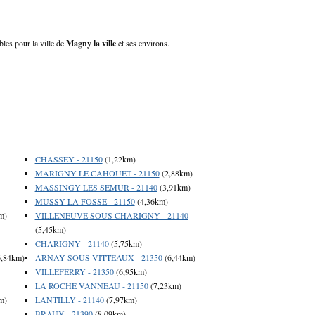
bles pour la ville de
Magny la ville
et ses environs.
CHASSEY - 21150
(1,22km)
MARIGNY LE CAHOUET - 21150
(2,88km)
MASSINGY LES SEMUR - 21140
(3,91km)
MUSSY LA FOSSE - 21150
(4,36km)
m)
VILLENEUVE SOUS CHARIGNY - 21140
(5,45km)
CHARIGNY - 21140
(5,75km)
,84km)
ARNAY SOUS VITTEAUX - 21350
(6,44km)
VILLEFERRY - 21350
(6,95km)
LA ROCHE VANNEAU - 21150
(7,23km)
m)
LANTILLY - 21140
(7,97km)
BRAUX - 21390
(8,09km)