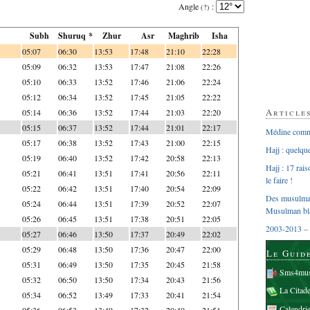
Angle
:
(?)
Subh
Shuruq *
Zhur
Asr
Maghrib
Isha
05:07
06:30
13:53
17:48
21:10
22:28
05:09
06:32
13:53
17:47
21:08
22:26
05:10
06:33
13:52
17:46
21:06
22:24
05:12
06:34
13:52
17:45
21:05
22:22
Article
05:14
06:36
13:52
17:44
21:03
22:20
05:15
06:37
13:52
17:44
21:01
22:17
Médine comme
05:17
06:38
13:52
17:43
21:00
22:15
Hajj : quelq
05:19
06:40
13:52
17:42
20:58
22:13
Hajj : 17 rai
05:21
06:41
13:51
17:41
20:56
22:11
le faire !
05:22
06:42
13:51
17:40
20:54
22:09
Des musulman
05:24
06:44
13:51
17:39
20:52
22:07
Musulman bl
05:26
06:45
13:51
17:38
20:51
22:05
2003-2013 – 
05:27
06:46
13:50
17:37
20:49
22:02
05:29
06:48
13:50
17:36
20:47
22:00
Le Guid
05:31
06:49
13:50
17:35
20:45
21:58
Sms4mus
05:32
06:50
13:50
17:34
20:43
21:56
La Citad
05:34
06:52
13:49
17:33
20:41
21:54
Calendri
05:36
06:53
13:49
17:32
20:40
21:51