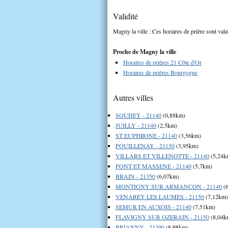
Validité
Magny la ville : Ces horaires de prière sont vala
Proche de Magny la ville
Horaires de prières 21 Côte d'Or
Horaires de prières Bourgogne
Autres villes
SOUHEY - 21140
(0,88km)
JUILLY - 21140
(2,5km)
ST EUPHRONE - 21140
(3,56km)
POUILLENAY - 21150
(3,95km)
VILLARS ET VILLENOTTE - 21140
(5,24k
PONT ET MASSENE - 21140
(5,7km)
BRAIN - 21350
(6,07km)
MONTIGNY SUR ARMANCON - 21140
(6
VENAREY LES LAUMES - 21150
(7,12km)
SEMUR EN AUXOIS - 21140
(7,51km)
FLAVIGNY SUR OZERAIN - 21150
(8,04k
BRIANNY - 21390
(8,98km)