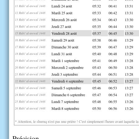
Lundi 24 août
05:32
06:41
13:31
11 Rabi' al-awwal 1448
Mardi 25 août
05:33
06:42
13:31
12 Rabi' al-awwal 1448
Mercredi 26 août
05:34
06:43
13:30
13 Rabi' al-awwal 1448
Jeudi 27 août
05:35
06:44
13:30
14 Rabi' al-awwal 1448
Vendredi 28 août
05:37
06:45
13:30
15 Rabi' al-awwal 1448
Samedi 29 août
05:38
06:46
13:29
16 Rabi' al-awwal 1448
Dimanche 30 août
05:39
06:47
13:29
17 Rabi' al-awwal 1448
Lundi 31 août
05:40
06:48
13:29
18 Rabi' al-awwal 1448
Mardi 1 septembre
05:41
06:49
13:28
19 Rabi' al-awwal 1448
Mercredi 2 septembre
05:43
06:50
13:28
20 Rabi' al-awwal 1448
Jeudi 3 septembre
05:44
06:51
13:28
21 Rabi' al-awwal 1448
Vendredi 4 septembre
05:45
06:52
13:27
22 Rabi' al-awwal 1448
Samedi 5 septembre
05:46
06:53
13:27
23 Rabi' al-awwal 1448
Dimanche 6 septembre
05:47
06:54
13:27
24 Rabi' al-awwal 1448
Lundi 7 septembre
05:48
06:55
13:26
25 Rabi' al-awwal 1448
Mardi 8 septembre
05:50
06:56
13:26
26 Rabi' al-awwal 1448
* Attention, le shuruq n'est pas une prière ! C'est simplement l'heure avant laquelle l
Précision