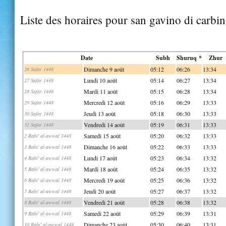
Liste des horaires pour san gavino di carbin
Date
Subh
Shuruq *
Zhur
Dimanche 9 août
05:12
06:26
13:34
26 Safar 1448
Lundi 10 août
05:14
06:27
13:34
27 Safar 1448
Mardi 11 août
05:15
06:28
13:34
28 Safar 1448
Mercredi 12 août
05:16
06:29
13:33
29 Safar 1448
Jeudi 13 août
05:18
06:30
13:33
30 Safar 1448
Vendredi 14 août
05:19
06:31
13:33
31 Safar 1448
Samedi 15 août
05:20
06:32
13:33
2 Rabi' al-awwal 1448
Dimanche 16 août
05:22
06:33
13:33
3 Rabi' al-awwal 1448
Lundi 17 août
05:23
06:34
13:32
4 Rabi' al-awwal 1448
Mardi 18 août
05:24
06:35
13:32
5 Rabi' al-awwal 1448
Mercredi 19 août
05:25
06:36
13:32
6 Rabi' al-awwal 1448
Jeudi 20 août
05:27
06:37
13:32
7 Rabi' al-awwal 1448
Vendredi 21 août
05:28
06:38
13:32
8 Rabi' al-awwal 1448
Samedi 22 août
05:29
06:39
13:31
9 Rabi' al-awwal 1448
Dimanche 23 août
05:30
06:40
13:31
10 Rabi' al-awwal 1448