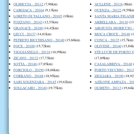
OLMICCIA - 20112
(7,96km)
AULLENE - 20116
(8km)
CARGIACA - 20164
(9,13km)
QUENZA - 20122
(9,59km
LORETO DI TALLANO - 20165
(10km)
SANTA MARIA FIGANIE
FOZZANO - 20143
(12,53km)
ARBELLARA - 20110
(13
GRANACE - 20100
(14,42km)
ARGIUSTA MORICCIO - 
LECCI - 20137
(14,81km)
MOCA CROCE - 20140
(1
PETRETO BICCHISANO - 20140
(15,66km)
CONCA - 20135
(15,7km)
FOCE - 20100
(15,72km)
OLIVESE - 20140
(15,84k
VIGGIANELLO - 20110
(16,99km)
STE LUCIE DE PORTO V
ZICAVO - 20132
(17,73km)
(17,69km)
SOTTA - 20146
(17,85km)
CASALABRIVA - 20140
(
FORCIOLO - 20190
(18,66km)
PORTO VECCHIO - 2013
CORRANO - 20168
(18,95km)
ZIGLIARA - 20190
(18,92
SARI SOLENZARA - 20145
(19,62km)
AZILONE AMPAZA - 20
SOLLACARO - 20140
(19,75km)
OLMETO - 20113
(19,64k