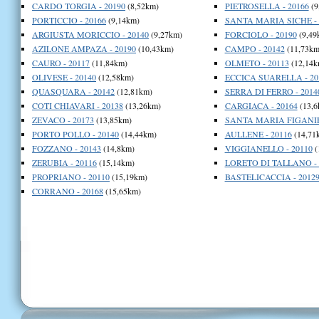
CARDO TORGIA - 20190
(8,52km)
PIETROSELLA - 20166
(9
PORTICCIO - 20166
(9,14km)
SANTA MARIA SICHE - 
ARGIUSTA MORICCIO - 20140
(9,27km)
FORCIOLO - 20190
(9,49
AZILONE AMPAZA - 20190
(10,43km)
CAMPO - 20142
(11,73km
CAURO - 20117
(11,84km)
OLMETO - 20113
(12,14k
OLIVESE - 20140
(12,58km)
ECCICA SUARELLA - 20
QUASQUARA - 20142
(12,81km)
SERRA DI FERRO - 2014
COTI CHIAVARI - 20138
(13,26km)
CARGIACA - 20164
(13,6
ZEVACO - 20173
(13,85km)
SANTA MARIA FIGANIE
PORTO POLLO - 20140
(14,44km)
AULLENE - 20116
(14,71
FOZZANO - 20143
(14,8km)
VIGGIANELLO - 20110
(
ZERUBIA - 20116
(15,14km)
LORETO DI TALLANO - 
PROPRIANO - 20110
(15,19km)
BASTELICACCIA - 2012
CORRANO - 20168
(15,65km)