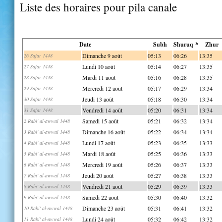
Liste des horaires pour pila canale
Date
Subh
Shuruq *
Zhur
Dimanche 9 août
05:13
06:26
13:35
26 Safar 1448
Lundi 10 août
05:14
06:27
13:35
27 Safar 1448
Mardi 11 août
05:16
06:28
13:35
28 Safar 1448
Mercredi 12 août
05:17
06:29
13:34
29 Safar 1448
Jeudi 13 août
05:18
06:30
13:34
30 Safar 1448
Vendredi 14 août
05:20
06:31
13:34
31 Safar 1448
Samedi 15 août
05:21
06:32
13:34
2 Rabi' al-awwal 1448
Dimanche 16 août
05:22
06:34
13:34
3 Rabi' al-awwal 1448
Lundi 17 août
05:23
06:35
13:33
4 Rabi' al-awwal 1448
Mardi 18 août
05:25
06:36
13:33
5 Rabi' al-awwal 1448
Mercredi 19 août
05:26
06:37
13:33
6 Rabi' al-awwal 1448
Jeudi 20 août
05:27
06:38
13:33
7 Rabi' al-awwal 1448
Vendredi 21 août
05:29
06:39
13:33
8 Rabi' al-awwal 1448
Samedi 22 août
05:30
06:40
13:32
9 Rabi' al-awwal 1448
Dimanche 23 août
05:31
06:41
13:32
10 Rabi' al-awwal 1448
Lundi 24 août
05:32
06:42
13:32
11 Rabi' al-awwal 1448