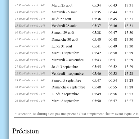
Mardi 25 août
05:34
06:43
13:31
12 Rabi' al-awwal 1448
Mercredi 26 août
05:35
06:44
13:31
13 Rabi' al-awwal 1448
Jeudi 27 août
05:36
06:45
13:31
14 Rabi' al-awwal 1448
Vendredi 28 août
05:37
06:46
13:31
15 Rabi' al-awwal 1448
Samedi 29 août
05:38
06:47
13:30
16 Rabi' al-awwal 1448
Dimanche 30 août
05:40
06:48
13:30
17 Rabi' al-awwal 1448
Lundi 31 août
05:41
06:49
13:30
18 Rabi' al-awwal 1448
Mardi 1 septembre
05:42
06:50
13:29
19 Rabi' al-awwal 1448
Mercredi 2 septembre
05:43
06:51
13:29
20 Rabi' al-awwal 1448
Jeudi 3 septembre
05:45
06:52
13:29
21 Rabi' al-awwal 1448
Vendredi 4 septembre
05:46
06:53
13:28
22 Rabi' al-awwal 1448
Samedi 5 septembre
05:47
06:54
13:28
23 Rabi' al-awwal 1448
Dimanche 6 septembre
05:48
06:55
13:28
24 Rabi' al-awwal 1448
Lundi 7 septembre
05:49
06:56
13:27
25 Rabi' al-awwal 1448
Mardi 8 septembre
05:50
06:57
13:27
26 Rabi' al-awwal 1448
* Attention, le shuruq n'est pas une prière ! C'est simplement l'heure avant laquelle l
Précision