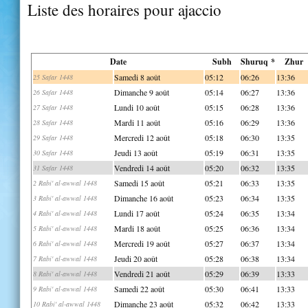
Liste des horaires pour ajaccio
Date
Subh
Shuruq *
Zhur
Samedi 8 août
05:12
06:26
13:36
25 Safar 1448
Dimanche 9 août
05:14
06:27
13:36
26 Safar 1448
Lundi 10 août
05:15
06:28
13:36
27 Safar 1448
Mardi 11 août
05:16
06:29
13:36
28 Safar 1448
Mercredi 12 août
05:18
06:30
13:35
29 Safar 1448
Jeudi 13 août
05:19
06:31
13:35
30 Safar 1448
Vendredi 14 août
05:20
06:32
13:35
31 Safar 1448
Samedi 15 août
05:21
06:33
13:35
2 Rabi' al-awwal 1448
Dimanche 16 août
05:23
06:34
13:35
3 Rabi' al-awwal 1448
Lundi 17 août
05:24
06:35
13:34
4 Rabi' al-awwal 1448
Mardi 18 août
05:25
06:36
13:34
5 Rabi' al-awwal 1448
Mercredi 19 août
05:27
06:37
13:34
6 Rabi' al-awwal 1448
Jeudi 20 août
05:28
06:38
13:34
7 Rabi' al-awwal 1448
Vendredi 21 août
05:29
06:39
13:33
8 Rabi' al-awwal 1448
Samedi 22 août
05:30
06:41
13:33
9 Rabi' al-awwal 1448
Dimanche 23 août
05:32
06:42
13:33
10 Rabi' al-awwal 1448