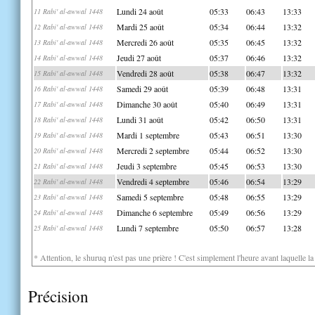
Lundi 24 août
05:33
06:43
13:33
11 Rabi' al-awwal 1448
Mardi 25 août
05:34
06:44
13:32
12 Rabi' al-awwal 1448
Mercredi 26 août
05:35
06:45
13:32
13 Rabi' al-awwal 1448
Jeudi 27 août
05:37
06:46
13:32
14 Rabi' al-awwal 1448
Vendredi 28 août
05:38
06:47
13:32
15 Rabi' al-awwal 1448
Samedi 29 août
05:39
06:48
13:31
16 Rabi' al-awwal 1448
Dimanche 30 août
05:40
06:49
13:31
17 Rabi' al-awwal 1448
Lundi 31 août
05:42
06:50
13:31
18 Rabi' al-awwal 1448
Mardi 1 septembre
05:43
06:51
13:30
19 Rabi' al-awwal 1448
Mercredi 2 septembre
05:44
06:52
13:30
20 Rabi' al-awwal 1448
Jeudi 3 septembre
05:45
06:53
13:30
21 Rabi' al-awwal 1448
Vendredi 4 septembre
05:46
06:54
13:29
22 Rabi' al-awwal 1448
Samedi 5 septembre
05:48
06:55
13:29
23 Rabi' al-awwal 1448
Dimanche 6 septembre
05:49
06:56
13:29
24 Rabi' al-awwal 1448
Lundi 7 septembre
05:50
06:57
13:28
25 Rabi' al-awwal 1448
* Attention, le shuruq n'est pas une prière ! C'est simplement l'heure avant laquelle l
Précision