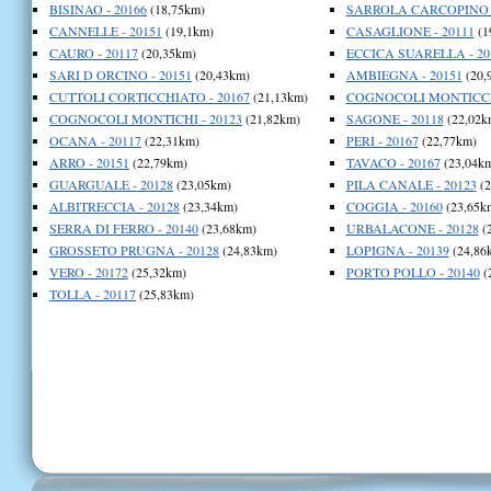
BISINAO - 20166
(18,75km)
SARROLA CARCOPINO -
CANNELLE - 20151
(19,1km)
CASAGLIONE - 20111
(1
CAURO - 20117
(20,35km)
ECCICA SUARELLA - 20
SARI D ORCINO - 20151
(20,43km)
AMBIEGNA - 20151
(20,
CUTTOLI CORTICCHIATO - 20167
(21,13km)
COGNOCOLI MONTICCHI
COGNOCOLI MONTICHI - 20123
(21,82km)
SAGONE - 20118
(22,02k
OCANA - 20117
(22,31km)
PERI - 20167
(22,77km)
ARRO - 20151
(22,79km)
TAVACO - 20167
(23,04k
GUARGUALE - 20128
(23,05km)
PILA CANALE - 20123
(2
ALBITRECCIA - 20128
(23,34km)
COGGIA - 20160
(23,65k
SERRA DI FERRO - 20140
(23,68km)
URBALACONE - 20128
(
GROSSETO PRUGNA - 20128
(24,83km)
LOPIGNA - 20139
(24,86
VERO - 20172
(25,32km)
PORTO POLLO - 20140
(
TOLLA - 20117
(25,83km)