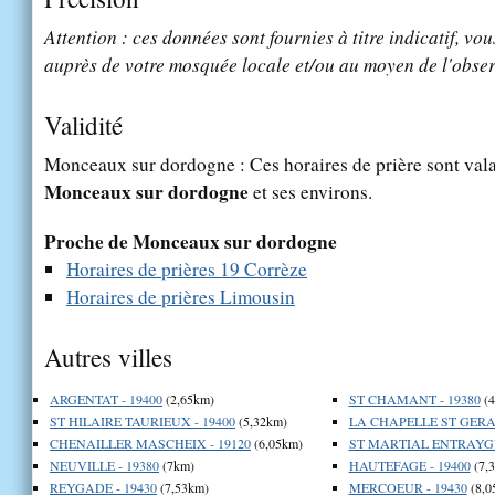
Attention : ces données sont fournies à titre indicatif, vou
auprès de votre mosquée locale et/ou au moyen de l'obser
Validité
Monceaux sur dordogne : Ces horaires de prière sont valab
Monceaux sur dordogne
et ses environs.
Proche de Monceaux sur dordogne
Horaires de prières 19 Corrèze
Horaires de prières Limousin
Autres villes
ARGENTAT - 19400
(2,65km)
ST CHAMANT - 19380
(4
ST HILAIRE TAURIEUX - 19400
(5,32km)
LA CHAPELLE ST GERAU
CHENAILLER MASCHEIX - 19120
(6,05km)
ST MARTIAL ENTRAYGU
NEUVILLE - 19380
(7km)
HAUTEFAGE - 19400
(7,
REYGADE - 19430
(7,53km)
MERCOEUR - 19430
(8,0