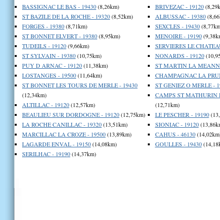
BASSIGNAC LE BAS - 19430
(8,26km)
BRIVEZAC - 19120
(8,29
ST BAZILE DE LA ROCHE - 19320
(8,52km)
ALBUSSAC - 19380
(8,66
FORGES - 19380
(8,71km)
SEXCLES - 19430
(8,77km
ST BONNET ELVERT - 19380
(8,95km)
MENOIRE - 19190
(9,38k
TUDEILS - 19120
(9,66km)
SERVIERES LE CHATEAU
ST SYLVAIN - 19380
(10,75km)
NONARDS - 19120
(10,9
PUY D ARNAC - 19120
(11,38km)
ST MARTIN LA MEANNE
LOSTANGES - 19500
(11,64km)
CHAMPAGNAC LA PRUNE
ST BONNET LES TOURS DE MERLE - 19430
ST GENIEZ O MERLE - 1
(12,34km)
CAMPS ST MATHURIN L
ALTILLAC - 19120
(12,57km)
(12,71km)
BEAULIEU SUR DORDOGNE - 19120
(12,75km)
LE PESCHER - 19190
(13
LA ROCHE CANILLAC - 19320
(13,51km)
SIONIAC - 19120
(13,86k
MARCILLAC LA CROZE - 19500
(13,89km)
CAHUS - 46130
(14,02km
LAGARDE ENVAL - 19150
(14,08km)
GOULLES - 19430
(14,18
SERILHAC - 19190
(14,37km)