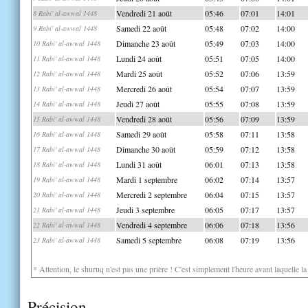
Vendredi 21 août
05:46
07:01
14:01
8 Rabi' al-awwal 1448
Samedi 22 août
05:48
07:02
14:00
9 Rabi' al-awwal 1448
Dimanche 23 août
05:49
07:03
14:00
10 Rabi' al-awwal 1448
Lundi 24 août
05:51
07:05
14:00
11 Rabi' al-awwal 1448
Mardi 25 août
05:52
07:06
13:59
12 Rabi' al-awwal 1448
Mercredi 26 août
05:54
07:07
13:59
13 Rabi' al-awwal 1448
Jeudi 27 août
05:55
07:08
13:59
14 Rabi' al-awwal 1448
Vendredi 28 août
05:56
07:09
13:59
15 Rabi' al-awwal 1448
Samedi 29 août
05:58
07:11
13:58
16 Rabi' al-awwal 1448
Dimanche 30 août
05:59
07:12
13:58
17 Rabi' al-awwal 1448
Lundi 31 août
06:01
07:13
13:58
18 Rabi' al-awwal 1448
Mardi 1 septembre
06:02
07:14
13:57
19 Rabi' al-awwal 1448
Mercredi 2 septembre
06:04
07:15
13:57
20 Rabi' al-awwal 1448
Jeudi 3 septembre
06:05
07:17
13:57
21 Rabi' al-awwal 1448
Vendredi 4 septembre
06:06
07:18
13:56
22 Rabi' al-awwal 1448
Samedi 5 septembre
06:08
07:19
13:56
23 Rabi' al-awwal 1448
* Attention, le shuruq n'est pas une prière ! C'est simplement l'heure avant laquelle l
Précision