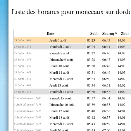
Liste des horaires pour monceaux sur dord
Date
Subh
Shuruq *
Zhur
Jeudi 6 août
05:23
06:43
14:03
23 Safar 1448
Vendredi 7 août
05:25
06:44
14:03
24 Safar 1448
Samedi 8 août
05:27
06:46
14:03
25 Safar 1448
Dimanche 9 août
05:28
06:47
14:03
26 Safar 1448
Lundi 10 août
05:30
06:48
14:03
27 Safar 1448
Mardi 11 août
05:31
06:49
14:03
28 Safar 1448
Mercredi 12 août
05:33
06:50
14:02
29 Safar 1448
Jeudi 13 août
05:34
06:51
14:02
30 Safar 1448
Vendredi 14 août
05:36
06:53
14:02
31 Safar 1448
Samedi 15 août
05:37
06:54
14:02
2 Rabi' al-awwal 1448
Dimanche 16 août
05:39
06:55
14:02
3 Rabi' al-awwal 1448
Lundi 17 août
05:40
06:56
14:01
4 Rabi' al-awwal 1448
Mardi 18 août
05:42
06:57
14:01
5 Rabi' al-awwal 1448
Mercredi 19 août
05:43
06:59
14:01
6 Rabi' al-awwal 1448
Jeudi 20 août
05:45
07:00
14:01
7 Rabi' al-awwal 1448