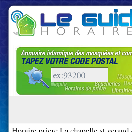
|
Horaire priere La chapelle st geraud