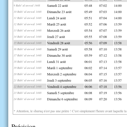
Samedi 22 août
05:48
07:02
14:00
9 Rabi' al-awwal 1448
Dimanche 23 août
05:49
07:03
14:00
10 Rabi' al-awwal 1448
Lundi 24 août
05:51
07:04
14:00
11 Rabi' al-awwal 1448
Mardi 25 août
05:52
07:06
13:59
12 Rabi' al-awwal 1448
Mercredi 26 août
05:54
07:07
13:59
13 Rabi' al-awwal 1448
Jeudi 27 août
05:55
07:08
13:59
14 Rabi' al-awwal 1448
Vendredi 28 août
05:56
07:09
13:58
15 Rabi' al-awwal 1448
Samedi 29 août
05:58
07:10
13:58
16 Rabi' al-awwal 1448
Dimanche 30 août
05:59
07:12
13:58
17 Rabi' al-awwal 1448
Lundi 31 août
06:01
07:13
13:58
18 Rabi' al-awwal 1448
Mardi 1 septembre
06:02
07:14
13:57
19 Rabi' al-awwal 1448
Mercredi 2 septembre
06:04
07:15
13:57
20 Rabi' al-awwal 1448
Jeudi 3 septembre
06:05
07:16
13:57
21 Rabi' al-awwal 1448
Vendredi 4 septembre
06:06
07:18
13:56
22 Rabi' al-awwal 1448
Samedi 5 septembre
06:08
07:19
13:56
23 Rabi' al-awwal 1448
Dimanche 6 septembre
06:09
07:20
13:56
24 Rabi' al-awwal 1448
* Attention, le shuruq n'est pas une prière ! C'est simplement l'heure avant laquelle l
Précision