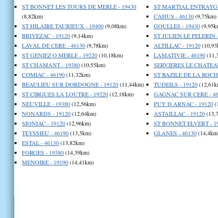
ST BONNET LES TOURS DE MERLE - 19430
ST MARTIAL ENTRAYGU
(8,82km)
CAHUS - 46130
(9,75km)
ST HILAIRE TAURIEUX - 19400
(9,08km)
GOULLES - 19430
(9,95k
BRIVEZAC - 19120
(9,14km)
ST JULIEN LE PELERIN -
LAVAL DE CERE - 46130
(9,78km)
ALTILLAC - 19120
(10,93
ST GENIEZ O MERLE - 19220
(10,18km)
LAMATIVIE - 46190
(11,
ST CHAMANT - 19380
(10,55km)
SERVIERES LE CHATEAU
COMIAC - 46190
(11,32km)
ST BAZILE DE LA ROCHE
BEAULIEU SUR DORDOGNE - 19120
(11,44km)
TUDEILS - 19120
(12,61k
ST CIRGUES LA LOUTRE - 19220
(12,18km)
GAGNAC SUR CERE - 46
NEUVILLE - 19380
(12,56km)
PUY D ARNAC - 19120
(
NONARDS - 19120
(12,64km)
ASTAILLAC - 19120
(13,
SIONIAC - 19120
(12,96km)
ST BONNET ELVERT - 1
TEYSSIEU - 46190
(13,5km)
GLANES - 46130
(14,4km
ESTAL - 46130
(13,82km)
FORGES - 19380
(14,39km)
MENOIRE - 19190
(14,41km)