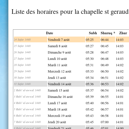
Liste des horaires pour la chapelle st geraud
Date
Subh
Shuruq *
Zhur
Vendredi 7 août
05:25
06:44
14:03
24 Safar 1448
Samedi 8 août
05:27
06:45
14:03
25 Safar 1448
Dimanche 9 août
05:28
06:47
14:03
26 Safar 1448
Lundi 10 août
05:30
06:48
14:03
27 Safar 1448
Mardi 11 août
05:31
06:49
14:02
28 Safar 1448
Mercredi 12 août
05:33
06:50
14:02
29 Safar 1448
Jeudi 13 août
05:34
06:51
14:02
30 Safar 1448
Vendredi 14 août
05:36
06:53
14:02
31 Safar 1448
Samedi 15 août
05:37
06:54
14:02
2 Rabi' al-awwal 1448
Dimanche 16 août
05:39
06:55
14:01
3 Rabi' al-awwal 1448
Lundi 17 août
05:40
06:56
14:01
4 Rabi' al-awwal 1448
Mardi 18 août
05:42
06:57
14:01
5 Rabi' al-awwal 1448
Mercredi 19 août
05:43
06:58
14:01
6 Rabi' al-awwal 1448
Jeudi 20 août
05:45
07:00
14:01
7 Rabi' al-awwal 1448
Vendredi 21 août
05:46
07:01
14:00
8 Rabi' al-awwal 1448