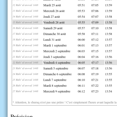
Mardi 25 août
05:51
07:05
13:59
12 Rabi' al-awwal 1448
Mercredi 26 août
05:53
07:06
13:59
13 Rabi' al-awwal 1448
Jeudi 27 août
05:54
07:07
13:58
14 Rabi' al-awwal 1448
Vendredi 28 août
05:55
07:09
13:58
15 Rabi' al-awwal 1448
Samedi 29 août
05:57
07:10
13:58
16 Rabi' al-awwal 1448
Dimanche 30 août
05:58
07:11
13:58
17 Rabi' al-awwal 1448
Lundi 31 août
06:00
07:12
13:57
18 Rabi' al-awwal 1448
Mardi 1 septembre
06:01
07:13
13:57
19 Rabi' al-awwal 1448
Mercredi 2 septembre
06:03
07:15
13:57
20 Rabi' al-awwal 1448
Jeudi 3 septembre
06:04
07:16
13:56
21 Rabi' al-awwal 1448
Vendredi 4 septembre
06:05
07:17
13:56
22 Rabi' al-awwal 1448
Samedi 5 septembre
06:07
07:18
13:56
23 Rabi' al-awwal 1448
Dimanche 6 septembre
06:08
07:19
13:55
24 Rabi' al-awwal 1448
Lundi 7 septembre
06:10
07:21
13:55
25 Rabi' al-awwal 1448
Mardi 8 septembre
06:11
07:22
13:55
26 Rabi' al-awwal 1448
Mercredi 9 septembre
06:12
07:23
13:54
27 Rabi' al-awwal 1448
* Attention, le shuruq n'est pas une prière ! C'est simplement l'heure avant laquelle l
Précision