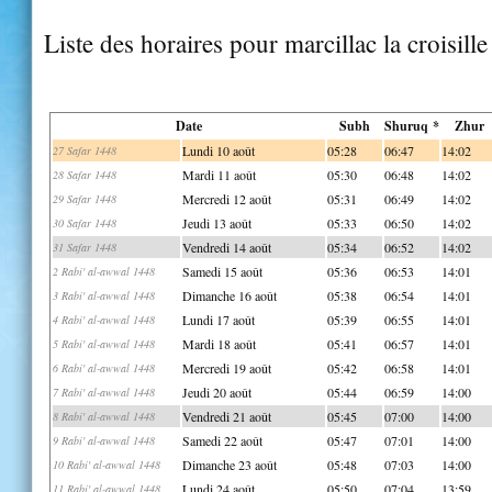
Liste des horaires pour marcillac la croisille
Date
Subh
Shuruq *
Zhur
Lundi 10 août
05:28
06:47
14:02
27 Safar 1448
Mardi 11 août
05:30
06:48
14:02
28 Safar 1448
Mercredi 12 août
05:31
06:49
14:02
29 Safar 1448
Jeudi 13 août
05:33
06:50
14:02
30 Safar 1448
Vendredi 14 août
05:34
06:52
14:02
31 Safar 1448
Samedi 15 août
05:36
06:53
14:01
2 Rabi' al-awwal 1448
Dimanche 16 août
05:38
06:54
14:01
3 Rabi' al-awwal 1448
Lundi 17 août
05:39
06:55
14:01
4 Rabi' al-awwal 1448
Mardi 18 août
05:41
06:57
14:01
5 Rabi' al-awwal 1448
Mercredi 19 août
05:42
06:58
14:01
6 Rabi' al-awwal 1448
Jeudi 20 août
05:44
06:59
14:00
7 Rabi' al-awwal 1448
Vendredi 21 août
05:45
07:00
14:00
8 Rabi' al-awwal 1448
Samedi 22 août
05:47
07:01
14:00
9 Rabi' al-awwal 1448
Dimanche 23 août
05:48
07:03
14:00
10 Rabi' al-awwal 1448
Lundi 24 août
05:50
07:04
13:59
11 Rabi' al-awwal 1448