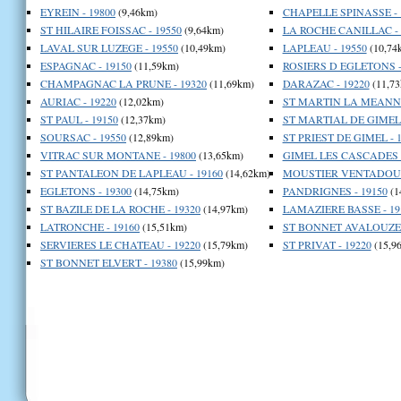
EYREIN - 19800
(9,46km)
CHAPELLE SPINASSE - 
ST HILAIRE FOISSAC - 19550
(9,64km)
LA ROCHE CANILLAC - 
LAVAL SUR LUZEGE - 19550
(10,49km)
LAPLEAU - 19550
(10,74
ESPAGNAC - 19150
(11,59km)
ROSIERS D EGLETONS -
CHAMPAGNAC LA PRUNE - 19320
(11,69km)
DARAZAC - 19220
(11,73
AURIAC - 19220
(12,02km)
ST MARTIN LA MEANNE
ST PAUL - 19150
(12,37km)
ST MARTIAL DE GIMEL 
SOURSAC - 19550
(12,89km)
ST PRIEST DE GIMEL - 
VITRAC SUR MONTANE - 19800
(13,65km)
GIMEL LES CASCADES -
ST PANTALEON DE LAPLEAU - 19160
(14,62km)
MOUSTIER VENTADOUR 
EGLETONS - 19300
(14,75km)
PANDRIGNES - 19150
(1
ST BAZILE DE LA ROCHE - 19320
(14,97km)
LAMAZIERE BASSE - 19
LATRONCHE - 19160
(15,51km)
ST BONNET AVALOUZE -
SERVIERES LE CHATEAU - 19220
(15,79km)
ST PRIVAT - 19220
(15,9
ST BONNET ELVERT - 19380
(15,99km)