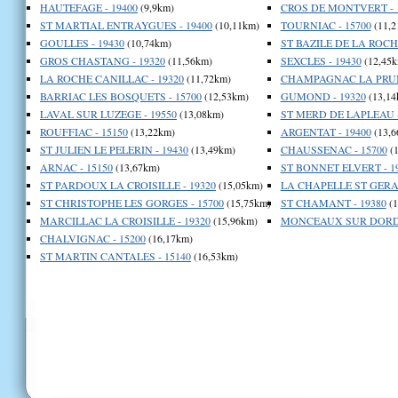
HAUTEFAGE - 19400
(9,9km)
CROS DE MONTVERT - 
ST MARTIAL ENTRAYGUES - 19400
(10,11km)
TOURNIAC - 15700
(11,2
GOULLES - 19430
(10,74km)
ST BAZILE DE LA ROCHE
GROS CHASTANG - 19320
(11,56km)
SEXCLES - 19430
(12,45k
LA ROCHE CANILLAC - 19320
(11,72km)
CHAMPAGNAC LA PRUNE
BARRIAC LES BOSQUETS - 15700
(12,53km)
GUMOND - 19320
(13,14
LAVAL SUR LUZEGE - 19550
(13,08km)
ST MERD DE LAPLEAU -
ROUFFIAC - 15150
(13,22km)
ARGENTAT - 19400
(13,6
ST JULIEN LE PELERIN - 19430
(13,49km)
CHAUSSENAC - 15700
(1
ARNAC - 15150
(13,67km)
ST BONNET ELVERT - 1
ST PARDOUX LA CROISILLE - 19320
(15,05km)
LA CHAPELLE ST GERAU
ST CHRISTOPHE LES GORGES - 15700
(15,75km)
ST CHAMANT - 19380
(1
MARCILLAC LA CROISILLE - 19320
(15,96km)
MONCEAUX SUR DORDO
CHALVIGNAC - 15200
(16,17km)
ST MARTIN CANTALES - 15140
(16,53km)