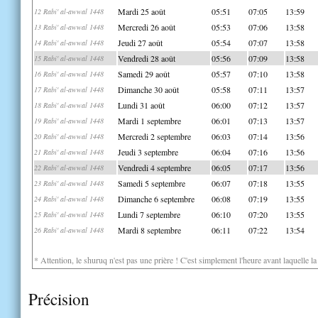
Mardi 25 août
05:51
07:05
13:59
12 Rabi' al-awwal 1448
Mercredi 26 août
05:53
07:06
13:58
13 Rabi' al-awwal 1448
Jeudi 27 août
05:54
07:07
13:58
14 Rabi' al-awwal 1448
Vendredi 28 août
05:56
07:09
13:58
15 Rabi' al-awwal 1448
Samedi 29 août
05:57
07:10
13:58
16 Rabi' al-awwal 1448
Dimanche 30 août
05:58
07:11
13:57
17 Rabi' al-awwal 1448
Lundi 31 août
06:00
07:12
13:57
18 Rabi' al-awwal 1448
Mardi 1 septembre
06:01
07:13
13:57
19 Rabi' al-awwal 1448
Mercredi 2 septembre
06:03
07:14
13:56
20 Rabi' al-awwal 1448
Jeudi 3 septembre
06:04
07:16
13:56
21 Rabi' al-awwal 1448
Vendredi 4 septembre
06:05
07:17
13:56
22 Rabi' al-awwal 1448
Samedi 5 septembre
06:07
07:18
13:55
23 Rabi' al-awwal 1448
Dimanche 6 septembre
06:08
07:19
13:55
24 Rabi' al-awwal 1448
Lundi 7 septembre
06:10
07:20
13:55
25 Rabi' al-awwal 1448
Mardi 8 septembre
06:11
07:22
13:54
26 Rabi' al-awwal 1448
* Attention, le shuruq n'est pas une prière ! C'est simplement l'heure avant laquelle l
Précision