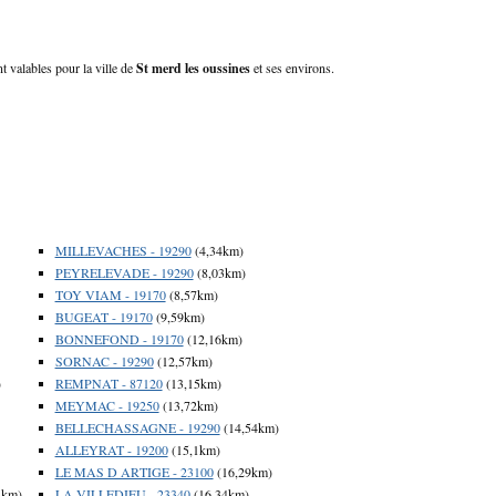
t valables pour la ville de
St merd les oussines
et ses environs.
MILLEVACHES - 19290
(4,34km)
PEYRELEVADE - 19290
(8,03km)
TOY VIAM - 19170
(8,57km)
BUGEAT - 19170
(9,59km)
BONNEFOND - 19170
(12,16km)
SORNAC - 19290
(12,57km)
)
REMPNAT - 87120
(13,15km)
MEYMAC - 19250
(13,72km)
BELLECHASSAGNE - 19290
(14,54km)
ALLEYRAT - 19200
(15,1km)
LE MAS D ARTIGE - 23100
(16,29km)
4km)
LA VILLEDIEU - 23340
(16,34km)