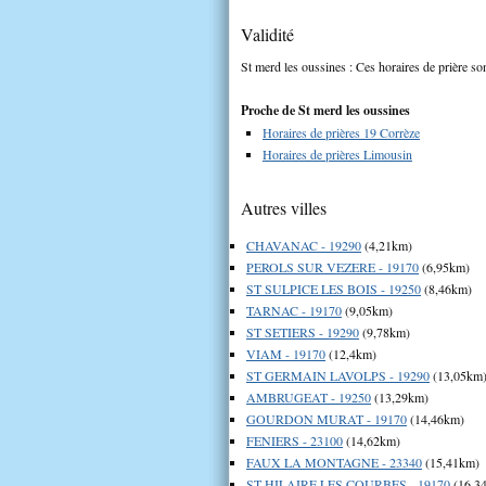
Validité
St merd les oussines : Ces horaires de prière son
Proche de St merd les oussines
Horaires de prières 19 Corrèze
Horaires de prières Limousin
Autres villes
CHAVANAC - 19290
(4,21km)
PEROLS SUR VEZERE - 19170
(6,95km)
ST SULPICE LES BOIS - 19250
(8,46km)
TARNAC - 19170
(9,05km)
ST SETIERS - 19290
(9,78km)
VIAM - 19170
(12,4km)
ST GERMAIN LAVOLPS - 19290
(13,05km
AMBRUGEAT - 19250
(13,29km)
GOURDON MURAT - 19170
(14,46km)
FENIERS - 23100
(14,62km)
FAUX LA MONTAGNE - 23340
(15,41km)
ST HILAIRE LES COURBES - 19170
(16,3