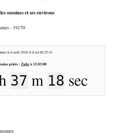
es oussines et ses environs
sines - 19170
mes le
6 août 2026
et il est
06:25:42
.
haine prière :
Zuhr
à
12:03:00
h
m
sec
37
17
oussines