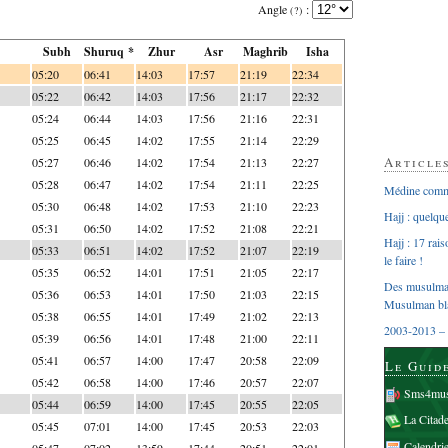
Angle
:
(?)
Subh
Shuruq *
Zhur
Asr
Maghrib
Isha
05:20
06:41
14:03
17:57
21:19
22:34
05:22
06:42
14:03
17:56
21:17
22:32
05:24
06:44
14:03
17:56
21:16
22:31
05:25
06:45
14:02
17:55
21:14
22:29
Article
05:27
06:46
14:02
17:54
21:13
22:27
05:28
06:47
14:02
17:54
21:11
22:25
Médine comme
05:30
06:48
14:02
17:53
21:10
22:23
Hajj : quelq
05:31
06:50
14:02
17:52
21:08
22:21
Hajj : 17 rai
05:33
06:51
14:02
17:52
21:07
22:19
le faire !
05:35
06:52
14:01
17:51
21:05
22:17
Des musulman
05:36
06:53
14:01
17:50
21:03
22:15
Musulman bl
05:38
06:55
14:01
17:49
21:02
22:13
2003-2013 – 
05:39
06:56
14:01
17:48
21:00
22:11
05:41
06:57
14:00
17:47
20:58
22:09
Le Guid
05:42
06:58
14:00
17:46
20:57
22:07
Sms4mus
05:44
06:59
14:00
17:45
20:55
22:05
La Citad
05:45
07:01
14:00
17:45
20:53
22:03
Calendri
05:47
07:02
13:59
17:44
20:51
22:01