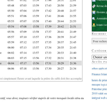
05:48
07:03
13:59
17:43
20:50
21:59
Revue d
05:50
07:04
13:59
17:42
20:48
21:57
Horaire p
05:51
07:06
13:59
17:41
20:46
21:55
Annuaire
05:53
07:07
13:58
17:40
20:44
21:53
Islam
(se
05:54
07:08
13:58
17:39
20:42
21:51
05:56
07:09
13:58
17:37
20:41
21:49
Recherc
05:57
07:10
13:57
17:36
20:39
21:47
05:59
07:12
13:57
17:35
20:37
21:45
06:00
07:13
13:57
17:34
20:35
21:43
Catégor
re
06:02
07:14
13:57
17:33
20:33
21:40
06:03
07:15
13:56
17:32
20:31
21:38
Accès p
re
06:04
07:17
13:56
17:31
20:29
21:36
06:06
07:18
13:56
17:30
20:27
21:34
adhan
applicat
Finance Isla
'est simplement l'heure avant laquelle la prière du subh doit être accomplie
heure de prie
mecque
logici
Palestine
prie
2010
salat
sm
intégral
web
dicatif, vous devez toujours vérifier auprès de votre mosquée locale et/ou au