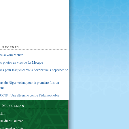
s récents
 si vous y étiez
ues photos en vrac de La Mecque
sons pour lesquelles vous devriez vous dépêcher de
s du Niger voient pour la première fois un
anc
CCIF : Une décennie contre l’islamophobie
e Musulman
lim
elle du Musulman
er Ramadan 2019