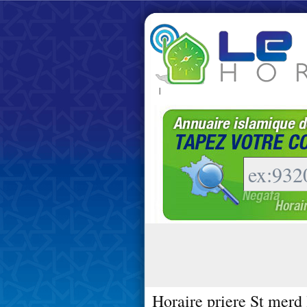
|
Horaire priere St merd 