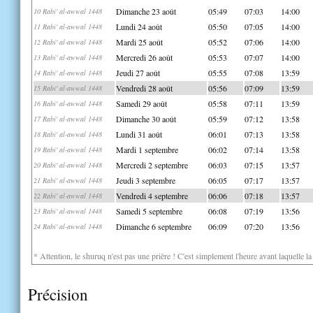
Dimanche 23 août
05:49
07:03
14:00
10 Rabi' al-awwal 1448
Lundi 24 août
05:50
07:05
14:00
11 Rabi' al-awwal 1448
Mardi 25 août
05:52
07:06
14:00
12 Rabi' al-awwal 1448
Mercredi 26 août
05:53
07:07
14:00
13 Rabi' al-awwal 1448
Jeudi 27 août
05:55
07:08
13:59
14 Rabi' al-awwal 1448
Vendredi 28 août
05:56
07:09
13:59
15 Rabi' al-awwal 1448
Samedi 29 août
05:58
07:11
13:59
16 Rabi' al-awwal 1448
Dimanche 30 août
05:59
07:12
13:58
17 Rabi' al-awwal 1448
Lundi 31 août
06:01
07:13
13:58
18 Rabi' al-awwal 1448
Mardi 1 septembre
06:02
07:14
13:58
19 Rabi' al-awwal 1448
Mercredi 2 septembre
06:03
07:15
13:57
20 Rabi' al-awwal 1448
Jeudi 3 septembre
06:05
07:17
13:57
21 Rabi' al-awwal 1448
Vendredi 4 septembre
06:06
07:18
13:57
22 Rabi' al-awwal 1448
Samedi 5 septembre
06:08
07:19
13:56
23 Rabi' al-awwal 1448
Dimanche 6 septembre
06:09
07:20
13:56
24 Rabi' al-awwal 1448
* Attention, le shuruq n'est pas une prière ! C'est simplement l'heure avant laquelle l
Précision