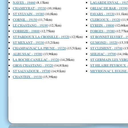
NAVES - 19460
(8,13km)
LAGARDE ENVAL - 191
CHAMEYRAT - 19330
(10,16km)
ORLIAC DE BAR - 19390
ST SYLVAIN - 19380
(10,8km)
FAVARS - 19330
(11,1km)
CORNIL - 19150
(11,74km)
CLERGOUX - 19320
(11,
LE CHASTANG - 19190
(12,3km)
EYREIN - 19800
(12,66km
CORREZE - 19800
(12,75km)
FORGES - 19380
(12,77k
ST PARDOUX LA CROISILLE - 19320
(12,9km)
ST BONNET ELVERT - 1
ST MEXANT - 19330
(13,21km)
GUMOND - 19320
(13,33
CHAMPAGNAC LA PRUNE - 19320
(13,51km)
ST CLEMENT - 19700
(13
ALBUSSAC - 19380
(13,96km)
SEILHAC - 19700
(14,16k
LA ROCHE CANILLAC - 19320
(14,28km)
ST GERMAIN LES VERGN
GROS CHASTANG - 19320
(14,81km)
ST HILAIRE PEYROUX -
ST SALVADOUR - 19700
(14,91km)
MEYRIGNAC L EGLISE -
CHANTEIX - 19330
(15,39km)