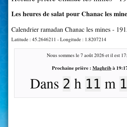
Les heures de salat pour Chanac les mines
Calendrier ramadan Chanac les mines - 19
Latitude :
45.2646211
- Longitude :
1.8207214
Nous sommes le
7 août 2026
et il est
17
Prochaine prière :
Maghrib
à
19:1
Dans
h
m
2
11