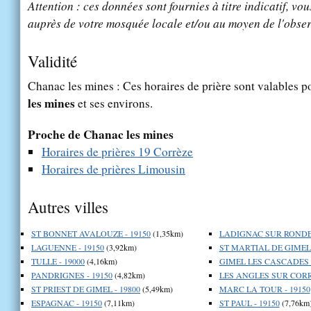
Attention : ces données sont fournies à titre indicatif, vou
auprès de votre mosquée locale et/ou au moyen de l'obser
Validité
Chanac les mines : Ces horaires de prière sont valables po
les mines
et ses environs.
Proche de Chanac les mines
Horaires de prières 19 Corrèze
Horaires de prières Limousin
Autres villes
ST BONNET AVALOUZE - 19150
(1,35km)
LADIGNAC SUR RONDEL
LAGUENNE - 19150
(3,92km)
ST MARTIAL DE GIMEL 
TULLE - 19000
(4,16km)
GIMEL LES CASCADES -
PANDRIGNES - 19150
(4,82km)
LES ANGLES SUR CORRE
ST PRIEST DE GIMEL - 19800
(5,49km)
MARC LA TOUR - 19150
ESPAGNAC - 19150
(7,11km)
ST PAUL - 19150
(7,76km