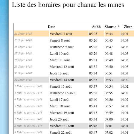
Liste des horaires pour chanac les mines
Date
Subh
Shuruq *
Zhur
Vendredi 7 août
05:25
06:44
14:04
24 Safar 1448
Samedi 8 août
05:26
06:45
14:03
25 Safar 1448
Dimanche 9 août
05:28
06:47
14:03
26 Safar 1448
Lundi 10 août
05:29
06:48
14:03
27 Safar 1448
Mardi 11 août
05:31
06:49
14:03
28 Safar 1448
Mercredi 12 août
05:32
06:50
14:03
29 Safar 1448
Jeudi 13 août
05:34
06:51
14:03
30 Safar 1448
Vendredi 14 août
05:35
06:53
14:02
31 Safar 1448
Samedi 15 août
05:37
06:54
14:02
2 Rabi' al-awwal 1448
Dimanche 16 août
05:38
06:55
14:02
3 Rabi' al-awwal 1448
Lundi 17 août
05:40
06:56
14:02
4 Rabi' al-awwal 1448
Mardi 18 août
05:41
06:57
14:02
5 Rabi' al-awwal 1448
Mercredi 19 août
05:43
06:59
14:01
6 Rabi' al-awwal 1448
Jeudi 20 août
05:44
07:00
14:01
7 Rabi' al-awwal 1448
Vendredi 21 août
05:46
07:01
14:01
8 Rabi' al-awwal 1448
Samedi 22 août
05:47
07:02
14:01
9 Rabi' al-awwal 1448