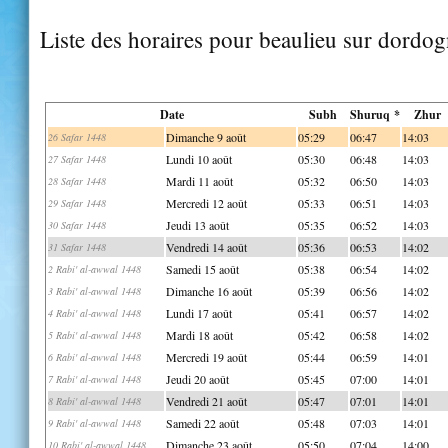
Liste des horaires pour beaulieu sur dordo
Date
Subh
Shuruq *
Zhur
Dimanche 9 août
05:29
06:47
14:03
26 Safar 1448
Lundi 10 août
05:30
06:48
14:03
27 Safar 1448
Mardi 11 août
05:32
06:50
14:03
28 Safar 1448
Mercredi 12 août
05:33
06:51
14:03
29 Safar 1448
Jeudi 13 août
05:35
06:52
14:03
30 Safar 1448
Vendredi 14 août
05:36
06:53
14:02
31 Safar 1448
Samedi 15 août
05:38
06:54
14:02
2 Rabi' al-awwal 1448
Dimanche 16 août
05:39
06:56
14:02
3 Rabi' al-awwal 1448
Lundi 17 août
05:41
06:57
14:02
4 Rabi' al-awwal 1448
Mardi 18 août
05:42
06:58
14:02
5 Rabi' al-awwal 1448
Mercredi 19 août
05:44
06:59
14:01
6 Rabi' al-awwal 1448
Jeudi 20 août
05:45
07:00
14:01
7 Rabi' al-awwal 1448
Vendredi 21 août
05:47
07:01
14:01
8 Rabi' al-awwal 1448
Samedi 22 août
05:48
07:03
14:01
9 Rabi' al-awwal 1448
Dimanche 23 août
05:50
07:04
14:00
10 Rabi' al-awwal 1448