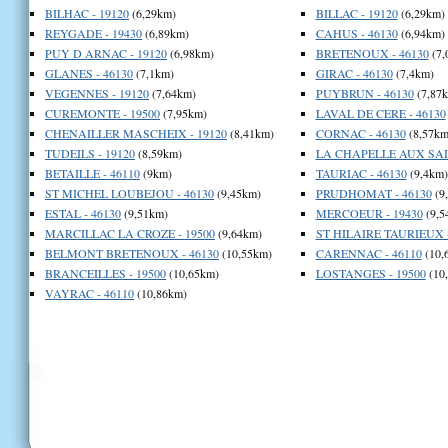
BILHAC - 19120
(6,29km)
BILLAC - 19120
(6,29km)
REYGADE - 19430
(6,89km)
CAHUS - 46130
(6,94km)
PUY D ARNAC - 19120
(6,98km)
BRETENOUX - 46130
(7,
GLANES - 46130
(7,1km)
GIRAC - 46130
(7,4km)
VEGENNES - 19120
(7,64km)
PUYBRUN - 46130
(7,87
CUREMONTE - 19500
(7,95km)
LAVAL DE CERE - 46130
CHENAILLER MASCHEIX - 19120
(8,41km)
CORNAC - 46130
(8,57km
TUDEILS - 19120
(8,59km)
LA CHAPELLE AUX SAIN
BETAILLE - 46110
(9km)
TAURIAC - 46130
(9,4km)
ST MICHEL LOUBEJOU - 46130
(9,45km)
PRUDHOMAT - 46130
(9
ESTAL - 46130
(9,51km)
MERCOEUR - 19430
(9,5
MARCILLAC LA CROZE - 19500
(9,64km)
ST HILAIRE TAURIEUX -
BELMONT BRETENOUX - 46130
(10,55km)
CARENNAC - 46110
(10,
BRANCEILLES - 19500
(10,65km)
LOSTANGES - 19500
(10
VAYRAC - 46110
(10,86km)