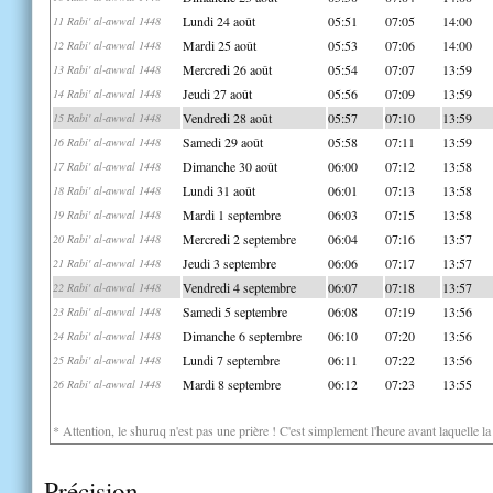
Lundi 24 août
05:51
07:05
14:00
11 Rabi' al-awwal 1448
Mardi 25 août
05:53
07:06
14:00
12 Rabi' al-awwal 1448
Mercredi 26 août
05:54
07:07
13:59
13 Rabi' al-awwal 1448
Jeudi 27 août
05:56
07:09
13:59
14 Rabi' al-awwal 1448
Vendredi 28 août
05:57
07:10
13:59
15 Rabi' al-awwal 1448
Samedi 29 août
05:58
07:11
13:59
16 Rabi' al-awwal 1448
Dimanche 30 août
06:00
07:12
13:58
17 Rabi' al-awwal 1448
Lundi 31 août
06:01
07:13
13:58
18 Rabi' al-awwal 1448
Mardi 1 septembre
06:03
07:15
13:58
19 Rabi' al-awwal 1448
Mercredi 2 septembre
06:04
07:16
13:57
20 Rabi' al-awwal 1448
Jeudi 3 septembre
06:06
07:17
13:57
21 Rabi' al-awwal 1448
Vendredi 4 septembre
06:07
07:18
13:57
22 Rabi' al-awwal 1448
Samedi 5 septembre
06:08
07:19
13:56
23 Rabi' al-awwal 1448
Dimanche 6 septembre
06:10
07:20
13:56
24 Rabi' al-awwal 1448
Lundi 7 septembre
06:11
07:22
13:56
25 Rabi' al-awwal 1448
Mardi 8 septembre
06:12
07:23
13:55
26 Rabi' al-awwal 1448
* Attention, le shuruq n'est pas une prière ! C'est simplement l'heure avant laquelle l
Précision