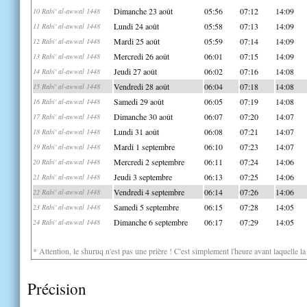
Dimanche 23 août
05:56
07:12
14:09
10 Rabi' al-awwal 1448
Lundi 24 août
05:58
07:13
14:09
11 Rabi' al-awwal 1448
Mardi 25 août
05:59
07:14
14:09
12 Rabi' al-awwal 1448
Mercredi 26 août
06:01
07:15
14:09
13 Rabi' al-awwal 1448
Jeudi 27 août
06:02
07:16
14:08
14 Rabi' al-awwal 1448
Vendredi 28 août
06:04
07:18
14:08
15 Rabi' al-awwal 1448
Samedi 29 août
06:05
07:19
14:08
16 Rabi' al-awwal 1448
Dimanche 30 août
06:07
07:20
14:07
17 Rabi' al-awwal 1448
Lundi 31 août
06:08
07:21
14:07
18 Rabi' al-awwal 1448
Mardi 1 septembre
06:10
07:23
14:07
19 Rabi' al-awwal 1448
Mercredi 2 septembre
06:11
07:24
14:06
20 Rabi' al-awwal 1448
Jeudi 3 septembre
06:13
07:25
14:06
21 Rabi' al-awwal 1448
Vendredi 4 septembre
06:14
07:26
14:06
22 Rabi' al-awwal 1448
Samedi 5 septembre
06:15
07:28
14:05
23 Rabi' al-awwal 1448
Dimanche 6 septembre
06:17
07:29
14:05
24 Rabi' al-awwal 1448
* Attention, le shuruq n'est pas une prière ! C'est simplement l'heure avant laquelle l
Précision