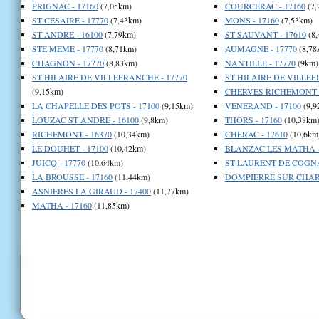
PRIGNAC - 17160
(7,05km)
COURCERAC - 17160
(7,
ST CESAIRE - 17770
(7,43km)
MONS - 17160
(7,53km)
ST ANDRE - 16100
(7,79km)
ST SAUVANT - 17610
(8,
STE MEME - 17770
(8,71km)
AUMAGNE - 17770
(8,78
CHAGNON - 17770
(8,83km)
NANTILLE - 17770
(9km)
ST HILAIRE DE VILLEFRANCHE - 17770
ST HILAIRE DE VILLEF
(9,15km)
CHERVES RICHEMONT -
LA CHAPELLE DES POTS - 17100
(9,15km)
VENERAND - 17100
(9,9
LOUZAC ST ANDRE - 16100
(9,8km)
THORS - 17160
(10,38km
RICHEMONT - 16370
(10,34km)
CHERAC - 17610
(10,6km
LE DOUHET - 17100
(10,42km)
BLANZAC LES MATHA -
JUICQ - 17770
(10,64km)
ST LAURENT DE COGNAC
LA BROUSSE - 17160
(11,44km)
DOMPIERRE SUR CHARE
ASNIERES LA GIRAUD - 17400
(11,77km)
MATHA - 17160
(11,85km)