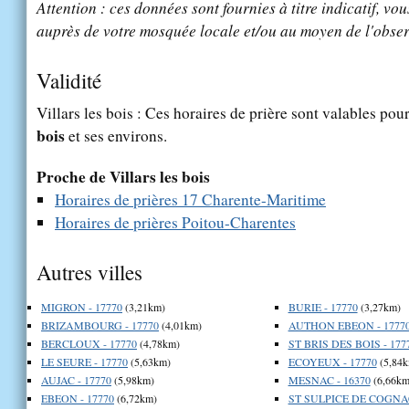
Attention : ces données sont fournies à titre indicatif, vou
auprès de votre mosquée locale et/ou au moyen de l'obser
Validité
Villars les bois : Ces horaires de prière sont valables pour
bois
et ses environs.
Proche de Villars les bois
Horaires de prières 17 Charente-Maritime
Horaires de prières Poitou-Charentes
Autres villes
MIGRON - 17770
(3,21km)
BURIE - 17770
(3,27km)
BRIZAMBOURG - 17770
(4,01km)
AUTHON EBEON - 1777
BERCLOUX - 17770
(4,78km)
ST BRIS DES BOIS - 177
LE SEURE - 17770
(5,63km)
ECOYEUX - 17770
(5,84k
AUJAC - 17770
(5,98km)
MESNAC - 16370
(6,66km
EBEON - 17770
(6,72km)
ST SULPICE DE COGNAC