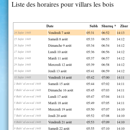
Liste des horaires pour villars les bois
Date
Subh
Shuruq *
Zhur
Vendredi 7 août
05:31
06:52
14:13
24 Safar 1448
Samedi 8 août
05:33
06:53
14:12
25 Safar 1448
Dimanche 9 août
05:34
06:54
14:12
26 Safar 1448
Lundi 10 août
05:36
06:56
14:12
27 Safar 1448
Mardi 11 août
05:37
06:57
14:12
28 Safar 1448
Mercredi 12 août
05:39
06:58
14:12
29 Safar 1448
Jeudi 13 août
05:41
06:59
14:12
30 Safar 1448
Vendredi 14 août
05:42
07:00
14:11
31 Safar 1448
Samedi 15 août
05:44
07:02
14:11
2 Rabi' al-awwal 1448
Dimanche 16 août
05:45
07:03
14:11
3 Rabi' al-awwal 1448
Lundi 17 août
05:47
07:04
14:11
4 Rabi' al-awwal 1448
Mardi 18 août
05:49
07:05
14:11
5 Rabi' al-awwal 1448
Mercredi 19 août
05:50
07:07
14:10
6 Rabi' al-awwal 1448
Jeudi 20 août
05:52
07:08
14:10
7 Rabi' al-awwal 1448
Vendredi 21 août
05:53
07:09
14:10
8 Rabi' al-awwal 1448
Samedi 22 août
05:55
07:10
14:10
9 Rabi' al-awwal 1448