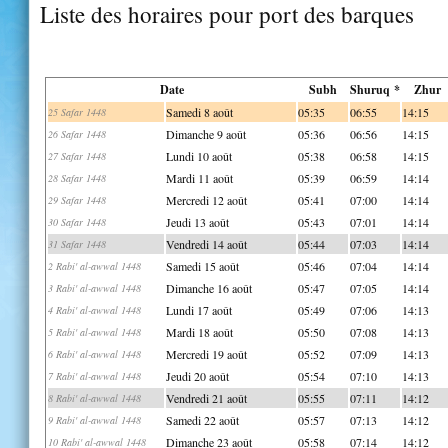
Liste des horaires pour port des barques
Date
Subh
Shuruq *
Zhur
Samedi 8 août
05:35
06:55
14:15
25 Safar 1448
Dimanche 9 août
05:36
06:56
14:15
26 Safar 1448
Lundi 10 août
05:38
06:58
14:15
27 Safar 1448
Mardi 11 août
05:39
06:59
14:14
28 Safar 1448
Mercredi 12 août
05:41
07:00
14:14
29 Safar 1448
Jeudi 13 août
05:43
07:01
14:14
30 Safar 1448
Vendredi 14 août
05:44
07:03
14:14
31 Safar 1448
Samedi 15 août
05:46
07:04
14:14
2 Rabi' al-awwal 1448
Dimanche 16 août
05:47
07:05
14:14
3 Rabi' al-awwal 1448
Lundi 17 août
05:49
07:06
14:13
4 Rabi' al-awwal 1448
Mardi 18 août
05:50
07:08
14:13
5 Rabi' al-awwal 1448
Mercredi 19 août
05:52
07:09
14:13
6 Rabi' al-awwal 1448
Jeudi 20 août
05:54
07:10
14:13
7 Rabi' al-awwal 1448
Vendredi 21 août
05:55
07:11
14:12
8 Rabi' al-awwal 1448
Samedi 22 août
05:57
07:13
14:12
9 Rabi' al-awwal 1448
Dimanche 23 août
05:58
07:14
14:12
10 Rabi' al-awwal 1448