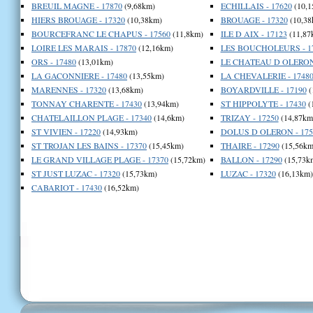
BREUIL MAGNE - 17870
(9,68km)
ECHILLAIS - 17620
(10,1
HIERS BROUAGE - 17320
(10,38km)
BROUAGE - 17320
(10,38
BOURCEFRANC LE CHAPUS - 17560
(11,8km)
ILE D AIX - 17123
(11,87
LOIRE LES MARAIS - 17870
(12,16km)
LES BOUCHOLEURS - 1
ORS - 17480
(13,01km)
LE CHATEAU D OLERON 
LA GACONNIERE - 17480
(13,55km)
LA CHEVALERIE - 1748
MARENNES - 17320
(13,68km)
BOYARDVILLE - 17190
(
TONNAY CHARENTE - 17430
(13,94km)
ST HIPPOLYTE - 17430
(
CHATELAILLON PLAGE - 17340
(14,6km)
TRIZAY - 17250
(14,87km
ST VIVIEN - 17220
(14,93km)
DOLUS D OLERON - 175
ST TROJAN LES BAINS - 17370
(15,45km)
THAIRE - 17290
(15,56km
LE GRAND VILLAGE PLAGE - 17370
(15,72km)
BALLON - 17290
(15,73k
ST JUST LUZAC - 17320
(15,73km)
LUZAC - 17320
(16,13km)
CABARIOT - 17430
(16,52km)