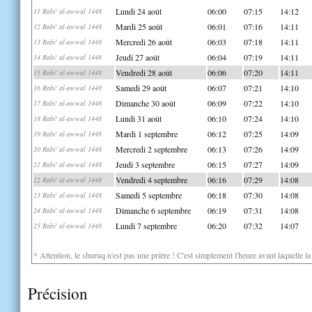
Lundi 24 août
06:00
07:15
14:12
11 Rabi' al-awwal 1448
Mardi 25 août
06:01
07:16
14:11
12 Rabi' al-awwal 1448
Mercredi 26 août
06:03
07:18
14:11
13 Rabi' al-awwal 1448
Jeudi 27 août
06:04
07:19
14:11
14 Rabi' al-awwal 1448
Vendredi 28 août
06:06
07:20
14:11
15 Rabi' al-awwal 1448
Samedi 29 août
06:07
07:21
14:10
16 Rabi' al-awwal 1448
Dimanche 30 août
06:09
07:22
14:10
17 Rabi' al-awwal 1448
Lundi 31 août
06:10
07:24
14:10
18 Rabi' al-awwal 1448
Mardi 1 septembre
06:12
07:25
14:09
19 Rabi' al-awwal 1448
Mercredi 2 septembre
06:13
07:26
14:09
20 Rabi' al-awwal 1448
Jeudi 3 septembre
06:15
07:27
14:09
21 Rabi' al-awwal 1448
Vendredi 4 septembre
06:16
07:29
14:08
22 Rabi' al-awwal 1448
Samedi 5 septembre
06:18
07:30
14:08
23 Rabi' al-awwal 1448
Dimanche 6 septembre
06:19
07:31
14:08
24 Rabi' al-awwal 1448
Lundi 7 septembre
06:20
07:32
14:07
25 Rabi' al-awwal 1448
* Attention, le shuruq n'est pas une prière ! C'est simplement l'heure avant laquelle l
Précision