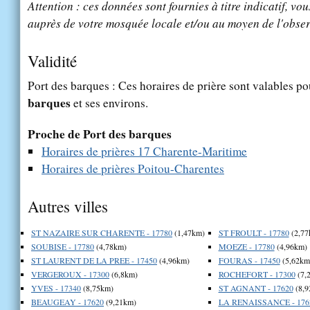
Attention : ces données sont fournies à titre indicatif, vou
auprès de votre mosquée locale et/ou au moyen de l'obser
Validité
Port des barques : Ces horaires de prière sont valables po
barques
et ses environs.
Proche de Port des barques
Horaires de prières 17 Charente-Maritime
Horaires de prières Poitou-Charentes
Autres villes
ST NAZAIRE SUR CHARENTE - 17780
(1,47km)
ST FROULT - 17780
(2,77
SOUBISE - 17780
(4,78km)
MOEZE - 17780
(4,96km)
ST LAURENT DE LA PREE - 17450
(4,96km)
FOURAS - 17450
(5,62km
VERGEROUX - 17300
(6,8km)
ROCHEFORT - 17300
(7,
YVES - 17340
(8,75km)
ST AGNANT - 17620
(8,9
BEAUGEAY - 17620
(9,21km)
LA RENAISSANCE - 176