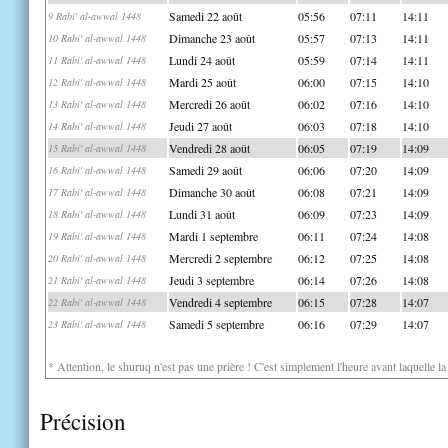
Samedi 22 août
05:56
07:11
14:11
9 Rabi' al-awwal 1448
Dimanche 23 août
05:57
07:13
14:11
10 Rabi' al-awwal 1448
Lundi 24 août
05:59
07:14
14:11
11 Rabi' al-awwal 1448
Mardi 25 août
06:00
07:15
14:10
12 Rabi' al-awwal 1448
Mercredi 26 août
06:02
07:16
14:10
13 Rabi' al-awwal 1448
Jeudi 27 août
06:03
07:18
14:10
14 Rabi' al-awwal 1448
Vendredi 28 août
06:05
07:19
14:09
15 Rabi' al-awwal 1448
Samedi 29 août
06:06
07:20
14:09
16 Rabi' al-awwal 1448
Dimanche 30 août
06:08
07:21
14:09
17 Rabi' al-awwal 1448
Lundi 31 août
06:09
07:23
14:09
18 Rabi' al-awwal 1448
Mardi 1 septembre
06:11
07:24
14:08
19 Rabi' al-awwal 1448
Mercredi 2 septembre
06:12
07:25
14:08
20 Rabi' al-awwal 1448
Jeudi 3 septembre
06:14
07:26
14:08
21 Rabi' al-awwal 1448
Vendredi 4 septembre
06:15
07:28
14:07
22 Rabi' al-awwal 1448
Samedi 5 septembre
06:16
07:29
14:07
23 Rabi' al-awwal 1448
* Attention, le shuruq n'est pas une prière ! C'est simplement l'heure avant laquelle l
Précision