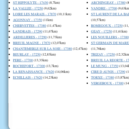
ST HIPPOLYTE - 17430
(8,7km)
ARCHINGEAY - 17380
(8
LA VALLEE - 17250
(9,62km)
VANDRE - 17700
(9,63km
LOIRE LES MARAIS - 17870
(10,11km)
ST LAURENT DE LA BAR
AGONNAY - 17350
(11km)
(10,57km)
CHERVETTES - 17380
(11,47km)
ROMEGOUX - 17250
(11
LANDRAIS - 17290
(11,67km)
GEAY - 17250
(11,61km)
ARDILLIERES - 17290
(11,73km)
LES NOUILLERS - 17380
BREUIL MAGNE - 17870
(12,07km)
ST GERMAIN DE MAREN
CHANTEMERLE SUR LA SOIE - 17380
(12,47km)
(11,76km)
BEURLAY - 17250
(12,83km)
TRIZAY - 17250
(12,32km
PERE - 17700
(13,33km)
BREUIL LA REORTE - 17
ROCHEFORT - 17300
(13,7km)
LE MUNG - 17350
(13,04
LA RENAISSANCE - 17620
(14,06km)
CIRE D AUNIS - 17290
(1
ECHILLAIS - 17620
(14,23km)
TORXE - 17380
(13,87km
VERGEROUX - 17300
(14