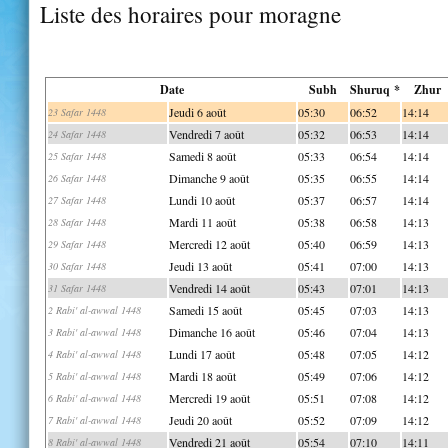
Liste des horaires pour moragne
Date
Subh
Shuruq *
Zhur
Jeudi 6 août
05:30
06:52
14:14
23 Safar 1448
Vendredi 7 août
05:32
06:53
14:14
24 Safar 1448
Samedi 8 août
05:33
06:54
14:14
25 Safar 1448
Dimanche 9 août
05:35
06:55
14:14
26 Safar 1448
Lundi 10 août
05:37
06:57
14:14
27 Safar 1448
Mardi 11 août
05:38
06:58
14:13
28 Safar 1448
Mercredi 12 août
05:40
06:59
14:13
29 Safar 1448
Jeudi 13 août
05:41
07:00
14:13
30 Safar 1448
Vendredi 14 août
05:43
07:01
14:13
31 Safar 1448
Samedi 15 août
05:45
07:03
14:13
2 Rabi' al-awwal 1448
Dimanche 16 août
05:46
07:04
14:13
3 Rabi' al-awwal 1448
Lundi 17 août
05:48
07:05
14:12
4 Rabi' al-awwal 1448
Mardi 18 août
05:49
07:06
14:12
5 Rabi' al-awwal 1448
Mercredi 19 août
05:51
07:08
14:12
6 Rabi' al-awwal 1448
Jeudi 20 août
05:52
07:09
14:12
7 Rabi' al-awwal 1448
Vendredi 21 août
05:54
07:10
14:11
8 Rabi' al-awwal 1448