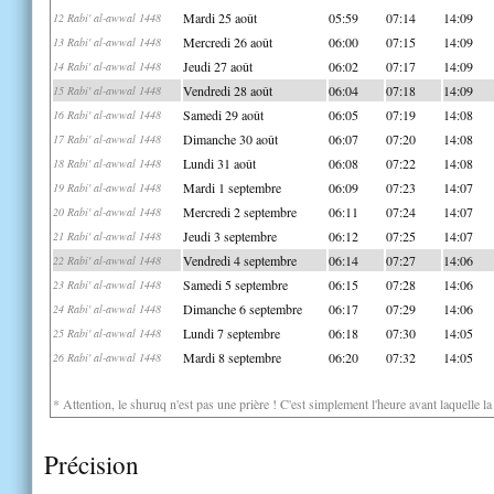
Mardi 25 août
05:59
07:14
14:09
12 Rabi' al-awwal 1448
Mercredi 26 août
06:00
07:15
14:09
13 Rabi' al-awwal 1448
Jeudi 27 août
06:02
07:17
14:09
14 Rabi' al-awwal 1448
Vendredi 28 août
06:04
07:18
14:09
15 Rabi' al-awwal 1448
Samedi 29 août
06:05
07:19
14:08
16 Rabi' al-awwal 1448
Dimanche 30 août
06:07
07:20
14:08
17 Rabi' al-awwal 1448
Lundi 31 août
06:08
07:22
14:08
18 Rabi' al-awwal 1448
Mardi 1 septembre
06:09
07:23
14:07
19 Rabi' al-awwal 1448
Mercredi 2 septembre
06:11
07:24
14:07
20 Rabi' al-awwal 1448
Jeudi 3 septembre
06:12
07:25
14:07
21 Rabi' al-awwal 1448
Vendredi 4 septembre
06:14
07:27
14:06
22 Rabi' al-awwal 1448
Samedi 5 septembre
06:15
07:28
14:06
23 Rabi' al-awwal 1448
Dimanche 6 septembre
06:17
07:29
14:06
24 Rabi' al-awwal 1448
Lundi 7 septembre
06:18
07:30
14:05
25 Rabi' al-awwal 1448
Mardi 8 septembre
06:20
07:32
14:05
26 Rabi' al-awwal 1448
* Attention, le shuruq n'est pas une prière ! C'est simplement l'heure avant laquelle l
Précision