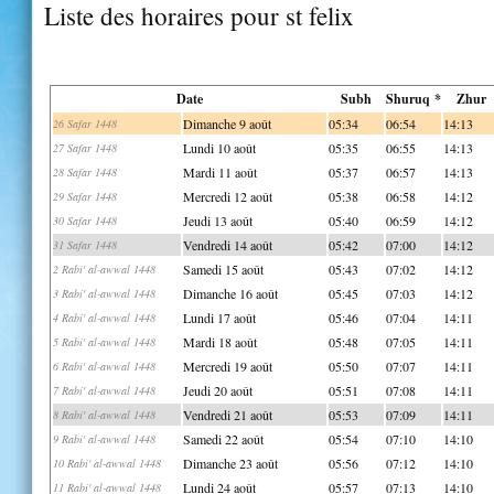
Liste des horaires pour st felix
Date
Subh
Shuruq *
Zhur
Dimanche 9 août
05:34
06:54
14:13
26 Safar 1448
Lundi 10 août
05:35
06:55
14:13
27 Safar 1448
Mardi 11 août
05:37
06:57
14:13
28 Safar 1448
Mercredi 12 août
05:38
06:58
14:12
29 Safar 1448
Jeudi 13 août
05:40
06:59
14:12
30 Safar 1448
Vendredi 14 août
05:42
07:00
14:12
31 Safar 1448
Samedi 15 août
05:43
07:02
14:12
2 Rabi' al-awwal 1448
Dimanche 16 août
05:45
07:03
14:12
3 Rabi' al-awwal 1448
Lundi 17 août
05:46
07:04
14:11
4 Rabi' al-awwal 1448
Mardi 18 août
05:48
07:05
14:11
5 Rabi' al-awwal 1448
Mercredi 19 août
05:50
07:07
14:11
6 Rabi' al-awwal 1448
Jeudi 20 août
05:51
07:08
14:11
7 Rabi' al-awwal 1448
Vendredi 21 août
05:53
07:09
14:11
8 Rabi' al-awwal 1448
Samedi 22 août
05:54
07:10
14:10
9 Rabi' al-awwal 1448
Dimanche 23 août
05:56
07:12
14:10
10 Rabi' al-awwal 1448
Lundi 24 août
05:57
07:13
14:10
11 Rabi' al-awwal 1448