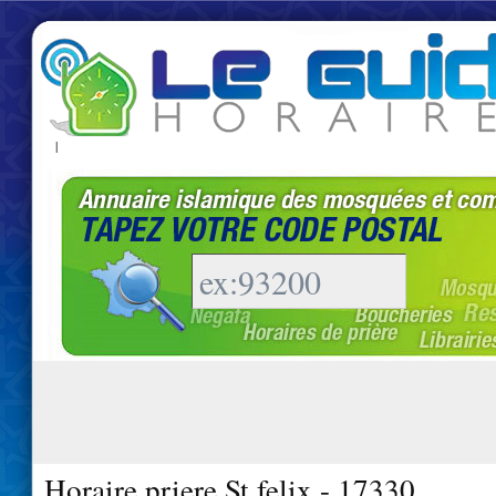
|
Horaire priere St felix - 17330