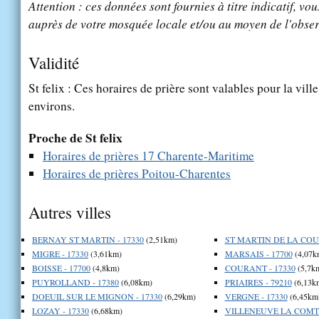
Attention : ces données sont fournies à titre indicatif, vou
auprès de votre mosquée locale et/ou au moyen de l'obser
Validité
St felix : Ces horaires de prière sont valables pour la vill
environs.
Proche de St felix
Horaires de prières 17 Charente-Maritime
Horaires de prières Poitou-Charentes
Autres villes
BERNAY ST MARTIN - 17330
(2,51km)
ST MARTIN DE LA COUD
MIGRE - 17330
(3,61km)
MARSAIS - 17700
(4,07k
BOISSE - 17700
(4,8km)
COURANT - 17330
(5,7k
PUYROLLAND - 17380
(6,08km)
PRIAIRES - 79210
(6,13k
DOEUIL SUR LE MIGNON - 17330
(6,29km)
VERGNE - 17330
(6,45km
LOZAY - 17330
(6,68km)
VILLENEUVE LA COMTE