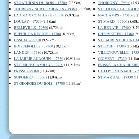
ST SATURNIN DU BOIS - 17700
(7,38km)
THORIGNY - 79360
(7,9
THORIGNY SUR LE MIGNON - 79360
(7,93km)
ST ETIENNE LA CIGOGN
LA CROIX COMTESSE - 17330
(7,97km)
NACHAMPS - 17380
(8,2
LOULAY - 17330
(8,38km)
ST MARD - 17700
(8,68k
BELLEVILLE - 79360
(8,75km)
LA BENATE - 17400
(8,7
BREUIL LA REORTE - 17700
(8,94km)
CHERVETTES - 17380
(9
USSEAU - 79210
(9,52km)
ST LAURENT DE LA BAR
BOISSEROLLES - 79360
(10,15km)
ST LOUP - 17380
(10,34k
LANDES - 17380
(10,72km)
VILLENOUVELLE - 1733
LA JARRIE AUDOUIN - 17330
(10,91km)
COIVERT - 17330
(11,1k
ST PIERRE D AMILLY - 17700
(11,21km)
PRISSE LA CHARRIERE -
PRISSE - 79360
(11,47km)
LA FOYE MONJAULT - 7
SURGERES - 17700
(11,94km)
ST MARTIAL - 17330
(11
ST GEORGES DU BOIS - 17700
(11,99km)