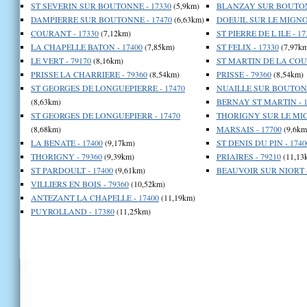
ST SEVERIN SUR BOUTONNE - 17330
(5,9km)
BLANZAY SUR BOUTONN
DAMPIERRE SUR BOUTONNE - 17470
(6,63km)
DOEUIL SUR LE MIGNON
COURANT - 17330
(7,12km)
ST PIERRE DE L ILE - 17
LA CHAPELLE BATON - 17400
(7,85km)
ST FELIX - 17330
(7,97km
LE VERT - 79170
(8,16km)
ST MARTIN DE LA COUD
PRISSE LA CHARRIERE - 79360
(8,54km)
PRISSE - 79360
(8,54km)
ST GEORGES DE LONGUEPIERRE - 17470
NUAILLE SUR BOUTONN
(8,63km)
BERNAY ST MARTIN - 1
ST GEORGES DE LONGUEPIERR - 17470
THORIGNY SUR LE MIG
(8,68km)
MARSAIS - 17700
(9,6km
LA BENATE - 17400
(9,17km)
ST DENIS DU PIN - 1740
THORIGNY - 79360
(9,39km)
PRIAIRES - 79210
(11,13
ST PARDOULT - 17400
(9,61km)
BEAUVOIR SUR NIORT -
VILLIERS EN BOIS - 79360
(10,52km)
ANTEZANT LA CHAPELLE - 17400
(11,19km)
PUYROLLAND - 17380
(11,25km)