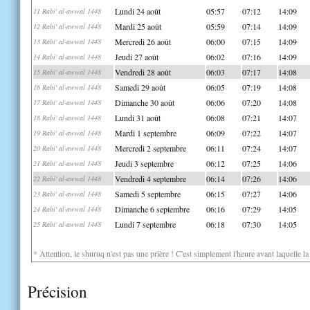
Lundi 24 août
05:57
07:12
14:09
11 Rabi' al-awwal 1448
Mardi 25 août
05:59
07:14
14:09
12 Rabi' al-awwal 1448
Mercredi 26 août
06:00
07:15
14:09
13 Rabi' al-awwal 1448
Jeudi 27 août
06:02
07:16
14:09
14 Rabi' al-awwal 1448
Vendredi 28 août
06:03
07:17
14:08
15 Rabi' al-awwal 1448
Samedi 29 août
06:05
07:19
14:08
16 Rabi' al-awwal 1448
Dimanche 30 août
06:06
07:20
14:08
17 Rabi' al-awwal 1448
Lundi 31 août
06:08
07:21
14:07
18 Rabi' al-awwal 1448
Mardi 1 septembre
06:09
07:22
14:07
19 Rabi' al-awwal 1448
Mercredi 2 septembre
06:11
07:24
14:07
20 Rabi' al-awwal 1448
Jeudi 3 septembre
06:12
07:25
14:06
21 Rabi' al-awwal 1448
Vendredi 4 septembre
06:14
07:26
14:06
22 Rabi' al-awwal 1448
Samedi 5 septembre
06:15
07:27
14:06
23 Rabi' al-awwal 1448
Dimanche 6 septembre
06:16
07:29
14:05
24 Rabi' al-awwal 1448
Lundi 7 septembre
06:18
07:30
14:05
25 Rabi' al-awwal 1448
* Attention, le shuruq n'est pas une prière ! C'est simplement l'heure avant laquelle l
Précision