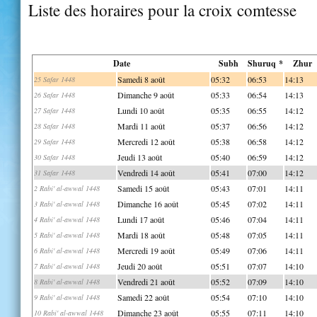
Liste des horaires pour la croix comtesse
Date
Subh
Shuruq *
Zhur
Samedi 8 août
05:32
06:53
14:13
25 Safar 1448
Dimanche 9 août
05:33
06:54
14:13
26 Safar 1448
Lundi 10 août
05:35
06:55
14:12
27 Safar 1448
Mardi 11 août
05:37
06:56
14:12
28 Safar 1448
Mercredi 12 août
05:38
06:58
14:12
29 Safar 1448
Jeudi 13 août
05:40
06:59
14:12
30 Safar 1448
Vendredi 14 août
05:41
07:00
14:12
31 Safar 1448
Samedi 15 août
05:43
07:01
14:11
2 Rabi' al-awwal 1448
Dimanche 16 août
05:45
07:02
14:11
3 Rabi' al-awwal 1448
Lundi 17 août
05:46
07:04
14:11
4 Rabi' al-awwal 1448
Mardi 18 août
05:48
07:05
14:11
5 Rabi' al-awwal 1448
Mercredi 19 août
05:49
07:06
14:11
6 Rabi' al-awwal 1448
Jeudi 20 août
05:51
07:07
14:10
7 Rabi' al-awwal 1448
Vendredi 21 août
05:52
07:09
14:10
8 Rabi' al-awwal 1448
Samedi 22 août
05:54
07:10
14:10
9 Rabi' al-awwal 1448
Dimanche 23 août
05:55
07:11
14:10
10 Rabi' al-awwal 1448