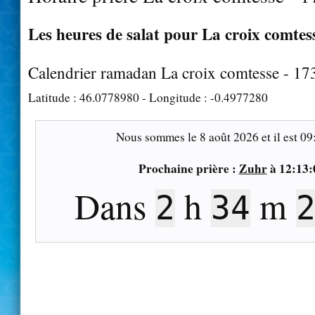
Les heures de salat pour La croix comtess
Calendrier ramadan La croix comtesse - 17
Latitude :
46.0778980
- Longitude :
-0.4977280
Nous sommes le
8 août 2026
et il est
09
Prochaine prière :
Zuhr
à
12:13:
Dans
h
m
2
34