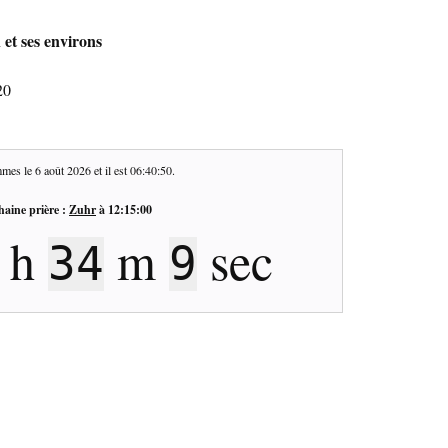
 et ses environs
20
mes le
6 août 2026
et il est
06:40:51
.
haine prière :
Zuhr
à
12:15:00
h
m
sec
34
8