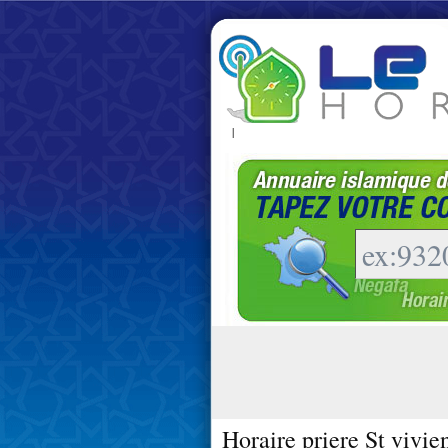
|
Horaire priere St vivie