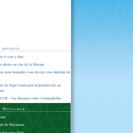
s récents
 si vous y étiez
ues photos en vrac de La Mecque
sons pour lesquelles vous devriez vous dépêcher de
s du Niger voient pour la première fois un
anc
CCIF : Une décennie contre l’islamophobie
e Musulman
lim
elle du Musulman
er Ramadan 2019