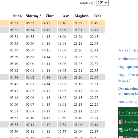
Angle
:
(?)
Subh
Shuruq *
Zhur
Asr
Maghrib
Isha
05:31
06:52
14:15
18:10
21:32
22:49
05:32
06:54
14:15
18:09
21:31
22:47
05:34
06:55
14:15
18:09
21:29
22:45
05:35
06:56
14:15
18:08
21:28
22:43
Article
05:37
06:57
14:15
18:07
21:26
22:41
05:39
06:58
14:14
18:07
21:25
22:39
Médine comme
05:40
07:00
14:14
18:06
21:23
22:37
Hajj : quelq
05:42
07:01
14:14
18:05
21:21
22:35
Hajj : 17 rai
05:44
07:02
14:14
18:04
21:20
22:33
le faire !
05:45
07:03
14:14
18:03
21:18
22:31
Des musulman
05:47
07:05
14:13
18:03
21:17
22:29
Musulman bl
05:48
07:06
14:13
18:02
21:15
22:27
2003-2013 – 
05:50
07:07
14:13
18:01
21:13
22:25
05:51
07:08
14:13
18:00
21:11
22:23
Le Guid
05:53
07:10
14:13
17:59
21:10
22:21
Sms4mus
05:55
07:11
14:12
17:58
21:08
22:19
La Citad
05:56
07:12
14:12
17:57
21:06
22:17
Calendri
05:58
07:13
14:12
17:56
21:04
22:15