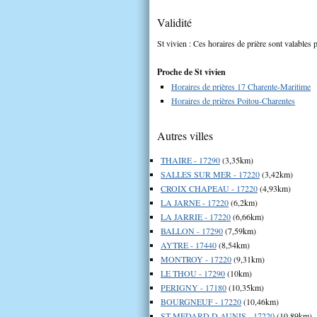
Validité
St vivien : Ces horaires de prière sont valables 
Proche de St vivien
Horaires de prières 17 Charente-Maritime
Horaires de prières Poitou-Charentes
Autres villes
THAIRE - 17290
(3,35km)
SALLES SUR MER - 17220
(3,42km)
CROIX CHAPEAU - 17220
(4,93km)
LA JARNE - 17220
(6,2km)
LA JARRIE - 17220
(6,66km)
BALLON - 17290
(7,59km)
AYTRE - 17440
(8,54km)
MONTROY - 17220
(9,31km)
LE THOU - 17290
(10km)
PERIGNY - 17180
(10,35km)
BOURGNEUF - 17220
(10,46km)
ST MEDARD D AUNIS - 17220
(10,89km)