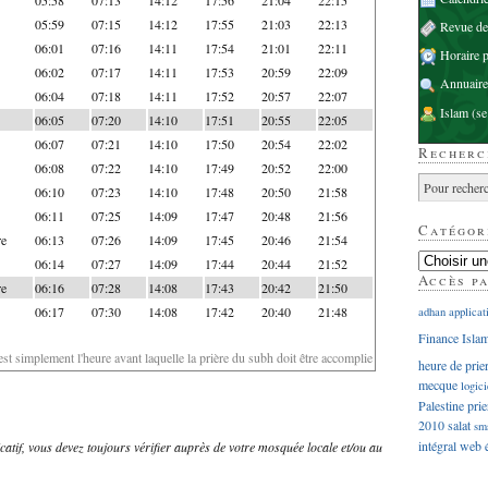
05:59
07:15
14:12
17:55
21:03
22:13
Revue d
06:01
07:16
14:11
17:54
21:01
22:11
Horaire p
06:02
07:17
14:11
17:53
20:59
22:09
Annuaire
06:04
07:18
14:11
17:52
20:57
22:07
Islam
(se
06:05
07:20
14:10
17:51
20:55
22:05
06:07
07:21
14:10
17:50
20:54
22:02
Recherc
06:08
07:22
14:10
17:49
20:52
22:00
06:10
07:23
14:10
17:48
20:50
21:58
06:11
07:25
14:09
17:47
20:48
21:56
Catégor
re
06:13
07:26
14:09
17:45
20:46
21:54
06:14
07:27
14:09
17:44
20:44
21:52
Accès p
re
06:16
07:28
14:08
17:43
20:42
21:50
06:17
07:30
14:08
17:42
20:40
21:48
adhan
applicat
Finance Isla
'est simplement l'heure avant laquelle la prière du subh doit être accomplie
heure de prie
mecque
logici
Palestine
prie
2010
salat
sm
intégral
web
dicatif, vous devez toujours vérifier auprès de votre mosquée locale et/ou au