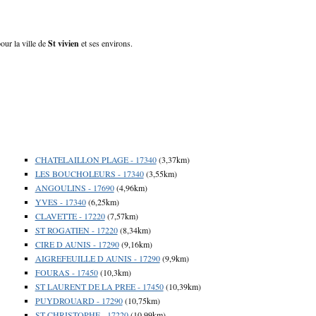
pour la ville de
St vivien
et ses environs.
CHATELAILLON PLAGE - 17340
(3,37km)
LES BOUCHOLEURS - 17340
(3,55km)
ANGOULINS - 17690
(4,96km)
YVES - 17340
(6,25km)
CLAVETTE - 17220
(7,57km)
ST ROGATIEN - 17220
(8,34km)
CIRE D AUNIS - 17290
(9,16km)
AIGREFEUILLE D AUNIS - 17290
(9,9km)
FOURAS - 17450
(10,3km)
ST LAURENT DE LA PREE - 17450
(10,39km)
PUYDROUARD - 17290
(10,75km)
ST CHRISTOPHE - 17220
(10,99km)