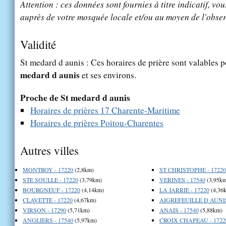
Attention : ces données sont fournies à titre indicatif, vou
auprès de votre mosquée locale et/ou au moyen de l'obser
Validité
St medard d aunis : Ces horaires de prière sont valables p
medard d aunis
et ses environs.
Proche de St medard d aunis
Horaires de prières 17 Charente-Maritime
Horaires de prières Poitou-Charentes
Autres villes
MONTROY - 17220
(2,8km)
ST CHRISTOPHE - 17220
STE SOULLE - 17220
(3,79km)
VERINES - 17540
(3,95km
BOURGNEUF - 17220
(4,14km)
LA JARRIE - 17220
(4,36
CLAVETTE - 17220
(4,67km)
AIGREFEUILLE D AUNIS
VIRSON - 17290
(5,71km)
ANAIS - 17540
(5,88km)
ANGLIERS - 17540
(5,97km)
CROIX CHAPEAU - 1722