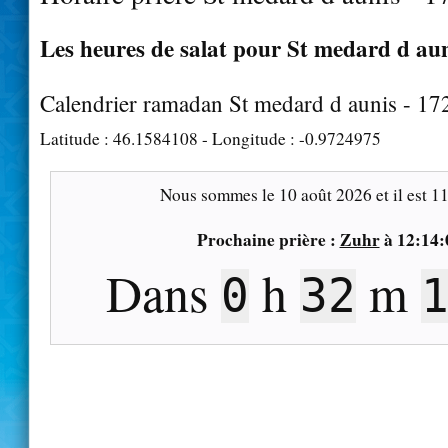
Les heures de salat pour St medard d auni
Calendrier ramadan St medard d aunis - 17
Latitude :
46.1584108
- Longitude :
-0.9724975
Nous sommes le
10 août 2026
et il est
11
Prochaine prière :
Zuhr
à
12:14:
Dans
h
m
0
32