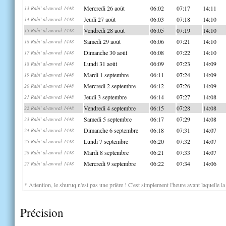
Mercredi 26 août
06:02
07:17
14:11
13 Rabi' al-awwal 1448
Jeudi 27 août
06:03
07:18
14:10
14 Rabi' al-awwal 1448
Vendredi 28 août
06:05
07:19
14:10
15 Rabi' al-awwal 1448
Samedi 29 août
06:06
07:21
14:10
16 Rabi' al-awwal 1448
Dimanche 30 août
06:08
07:22
14:10
17 Rabi' al-awwal 1448
Lundi 31 août
06:09
07:23
14:09
18 Rabi' al-awwal 1448
Mardi 1 septembre
06:11
07:24
14:09
19 Rabi' al-awwal 1448
Mercredi 2 septembre
06:12
07:26
14:09
20 Rabi' al-awwal 1448
Jeudi 3 septembre
06:14
07:27
14:08
21 Rabi' al-awwal 1448
Vendredi 4 septembre
06:15
07:28
14:08
22 Rabi' al-awwal 1448
Samedi 5 septembre
06:17
07:29
14:08
23 Rabi' al-awwal 1448
Dimanche 6 septembre
06:18
07:31
14:07
24 Rabi' al-awwal 1448
Lundi 7 septembre
06:20
07:32
14:07
25 Rabi' al-awwal 1448
Mardi 8 septembre
06:21
07:33
14:07
26 Rabi' al-awwal 1448
Mercredi 9 septembre
06:22
07:34
14:06
27 Rabi' al-awwal 1448
* Attention, le shuruq n'est pas une prière ! C'est simplement l'heure avant laquelle l
Précision