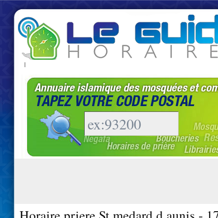
|
Horaire priere St medard d aunis - 