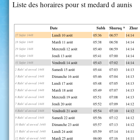
Liste des horaires pour st medard d aunis
Date
Subh
Shuruq *
Zhur
Lundi 10 août
05:36
06:57
14:14
27 Safar 1448
Mardi 11 août
05:38
06:58
14:14
28 Safar 1448
Mercredi 12 août
05:40
06:59
14:14
29 Safar 1448
Jeudi 13 août
05:41
07:00
14:14
30 Safar 1448
Vendredi 14 août
05:43
07:02
14:14
31 Safar 1448
Samedi 15 août
05:44
07:03
14:13
2 Rabi' al-awwal 1448
Dimanche 16 août
05:46
07:04
14:13
3 Rabi' al-awwal 1448
Lundi 17 août
05:48
07:05
14:13
4 Rabi' al-awwal 1448
Mardi 18 août
05:49
07:07
14:13
5 Rabi' al-awwal 1448
Mercredi 19 août
05:51
07:08
14:13
6 Rabi' al-awwal 1448
Jeudi 20 août
05:52
07:09
14:12
7 Rabi' al-awwal 1448
Vendredi 21 août
05:54
07:10
14:12
8 Rabi' al-awwal 1448
Samedi 22 août
05:56
07:12
14:12
9 Rabi' al-awwal 1448
Dimanche 23 août
05:57
07:13
14:12
10 Rabi' al-awwal 1448
Lundi 24 août
05:59
07:14
14:11
11 Rabi' al-awwal 1448
Mardi 25 août
06:00
07:16
14:11
12 Rabi' al-awwal 1448