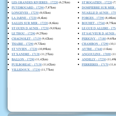
LES GRANDES RIVIERES - 17220
(6,23km)
ST ROGATIEN - 17220
(7
PUYDROUARD - 17290
(7,87km)
DOMPIERRE SUR MER -
LONGEVES - 17230
(8,02km)
NUAILLE D AUNIS - 175
LA JARNE - 17220
(8,4km)
FORGES - 17290
(8,48km
SALLES SUR MER - 17220
(8,6km)
BOUHET - 17540
(8,75km
ST OUEN D AUNIS - 17230
(9,03km)
LE GUE D ALLERE - 175
LE THOU - 17290
(9,25km)
ST SAUVEUR D AUNIS -
CHAGNOLET - 17139
(9,42km)
PERIGNY - 17180
(9,65k
THAIRE - 17290
(9,72km)
CHAMBON - 17290
(10,1
ST VIVIEN - 17220
(10,89km)
AYTRE - 17440
(11km)
ST XANDRE - 17138
(11,27km)
ANGOULINS - 17690
(11
BALLON - 17290
(11,42km)
ANDILLY - 17230
(11,49
PUILBOREAU - 17138
(11,62km)
FERRIERES - 17170
(11,6
VILLEDOUX - 17230
(11,77km)