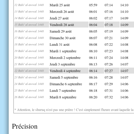
Mardi 25 août
05:59
07:14
14:10
12 Rabi' al-awwal 1448
Mercredi 26 août
06:01
07:16
14:10
13 Rabi' al-awwal 1448
Jeudi 27 août
06:02
07:17
14:09
14 Rabi' al-awwal 1448
Vendredi 28 août
06:04
07:18
14:09
15 Rabi' al-awwal 1448
Samedi 29 août
06:05
07:19
14:09
16 Rabi' al-awwal 1448
Dimanche 30 août
06:07
07:21
14:09
17 Rabi' al-awwal 1448
Lundi 31 août
06:08
07:22
14:08
18 Rabi' al-awwal 1448
Mardi 1 septembre
06:10
07:23
14:08
19 Rabi' al-awwal 1448
Mercredi 2 septembre
06:11
07:24
14:08
20 Rabi' al-awwal 1448
Jeudi 3 septembre
06:13
07:26
14:07
21 Rabi' al-awwal 1448
Vendredi 4 septembre
06:14
07:27
14:07
22 Rabi' al-awwal 1448
Samedi 5 septembre
06:16
07:28
14:07
23 Rabi' al-awwal 1448
Dimanche 6 septembre
06:17
07:29
14:06
24 Rabi' al-awwal 1448
Lundi 7 septembre
06:18
07:31
14:06
25 Rabi' al-awwal 1448
Mardi 8 septembre
06:20
07:32
14:06
26 Rabi' al-awwal 1448
* Attention, le shuruq n'est pas une prière ! C'est simplement l'heure avant laquelle l
Précision