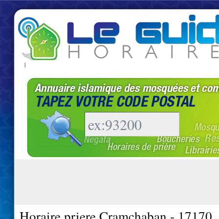
|
Horaire priere Cramchaban - 17170