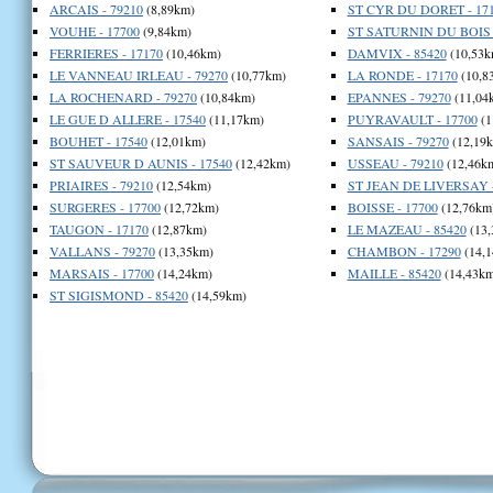
ARCAIS - 79210
(8,89km)
ST CYR DU DORET - 17
VOUHE - 17700
(9,84km)
ST SATURNIN DU BOIS -
FERRIERES - 17170
(10,46km)
DAMVIX - 85420
(10,53k
LE VANNEAU IRLEAU - 79270
(10,77km)
LA RONDE - 17170
(10,8
LA ROCHENARD - 79270
(10,84km)
EPANNES - 79270
(11,04
LE GUE D ALLERE - 17540
(11,17km)
PUYRAVAULT - 17700
(1
BOUHET - 17540
(12,01km)
SANSAIS - 79270
(12,19
ST SAUVEUR D AUNIS - 17540
(12,42km)
USSEAU - 79210
(12,46k
PRIAIRES - 79210
(12,54km)
ST JEAN DE LIVERSAY -
SURGERES - 17700
(12,72km)
BOISSE - 17700
(12,76km
TAUGON - 17170
(12,87km)
LE MAZEAU - 85420
(13,
VALLANS - 79270
(13,35km)
CHAMBON - 17290
(14,1
MARSAIS - 17700
(14,24km)
MAILLE - 85420
(14,43km
ST SIGISMOND - 85420
(14,59km)