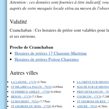
Attention : ces données sont fournies à titre indicatif, vou
auprès de votre mosquée locale et/ou au moyen de l'obser
Validité
Cramchaban : Ces horaires de prière sont valables pour la
et ses environs.
Proche de Cramchaban
Horaires de prières 17 Charente-Maritime
Horaires de prières Poitou-Charentes
Autres villes
LA LAIGNE - 17170
(2,7km)
LA GREVE SUR MIGNON
ST HILAIRE LA PALUD - 79210
(4,85km)
MAUZE SUR LE MIGNON
ST PIERRE D AMILLY - 17700
(6,44km)
PRIN DEYRANCON - 79
BENON - 17170
(7,13km)
COURCON - 17170
(7,28
LE BOURDET - 79210
(7,77km)
ST GEORGES DE REX - 
ST GEORGES DU BOIS - 17700
(8,67km)
AMURE - 79210
(8,7km)