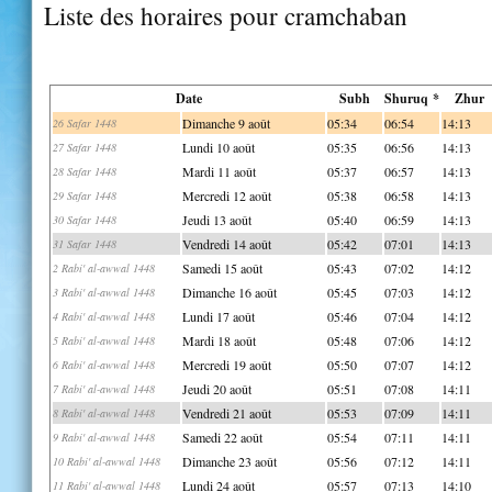
Liste des horaires pour cramchaban
Date
Subh
Shuruq *
Zhur
Dimanche 9 août
05:34
06:54
14:13
26 Safar 1448
Lundi 10 août
05:35
06:56
14:13
27 Safar 1448
Mardi 11 août
05:37
06:57
14:13
28 Safar 1448
Mercredi 12 août
05:38
06:58
14:13
29 Safar 1448
Jeudi 13 août
05:40
06:59
14:13
30 Safar 1448
Vendredi 14 août
05:42
07:01
14:13
31 Safar 1448
Samedi 15 août
05:43
07:02
14:12
2 Rabi' al-awwal 1448
Dimanche 16 août
05:45
07:03
14:12
3 Rabi' al-awwal 1448
Lundi 17 août
05:46
07:04
14:12
4 Rabi' al-awwal 1448
Mardi 18 août
05:48
07:06
14:12
5 Rabi' al-awwal 1448
Mercredi 19 août
05:50
07:07
14:12
6 Rabi' al-awwal 1448
Jeudi 20 août
05:51
07:08
14:11
7 Rabi' al-awwal 1448
Vendredi 21 août
05:53
07:09
14:11
8 Rabi' al-awwal 1448
Samedi 22 août
05:54
07:11
14:11
9 Rabi' al-awwal 1448
Dimanche 23 août
05:56
07:12
14:11
10 Rabi' al-awwal 1448
Lundi 24 août
05:57
07:13
14:10
11 Rabi' al-awwal 1448