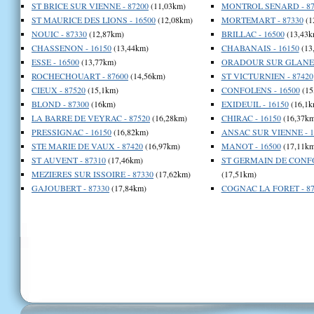
ST BRICE SUR VIENNE - 87200
(11,03km)
MONTROL SENARD - 87
ST MAURICE DES LIONS - 16500
(12,08km)
MORTEMART - 87330
(1
NOUIC - 87330
(12,87km)
BRILLAC - 16500
(13,43k
CHASSENON - 16150
(13,44km)
CHABANAIS - 16150
(13
ESSE - 16500
(13,77km)
ORADOUR SUR GLANE -
ROCHECHOUART - 87600
(14,56km)
ST VICTURNIEN - 87420
CIEUX - 87520
(15,1km)
CONFOLENS - 16500
(15
BLOND - 87300
(16km)
EXIDEUIL - 16150
(16,1k
LA BARRE DE VEYRAC - 87520
(16,28km)
CHIRAC - 16150
(16,37km
PRESSIGNAC - 16150
(16,82km)
ANSAC SUR VIENNE - 1
STE MARIE DE VAUX - 87420
(16,97km)
MANOT - 16500
(17,11km
ST AUVENT - 87310
(17,46km)
ST GERMAIN DE CONFO
MEZIERES SUR ISSOIRE - 87330
(17,62km)
(17,51km)
GAJOUBERT - 87330
(17,84km)
COGNAC LA FORET - 87