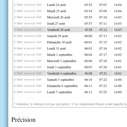
Lundi 24 août
05:52
07:07
14:04
11 Rabi' al-awwal 1448
Mardi 25 août
05:54
07:09
14:04
12 Rabi' al-awwal 1448
Mercredi 26 août
05:55
07:10
14:03
13 Rabi' al-awwal 1448
Jeudi 27 août
05:57
07:11
14:03
14 Rabi' al-awwal 1448
Vendredi 28 août
05:58
07:12
14:03
15 Rabi' al-awwal 1448
Samedi 29 août
06:00
07:13
14:03
16 Rabi' al-awwal 1448
Dimanche 30 août
06:01
07:15
14:02
17 Rabi' al-awwal 1448
Lundi 31 août
06:03
07:16
14:02
18 Rabi' al-awwal 1448
Mardi 1 septembre
06:04
07:17
14:02
19 Rabi' al-awwal 1448
Mercredi 2 septembre
06:06
07:18
14:01
20 Rabi' al-awwal 1448
Jeudi 3 septembre
06:07
07:20
14:01
21 Rabi' al-awwal 1448
Vendredi 4 septembre
06:08
07:21
14:01
22 Rabi' al-awwal 1448
Samedi 5 septembre
06:10
07:22
14:00
23 Rabi' al-awwal 1448
Dimanche 6 septembre
06:11
07:23
14:00
24 Rabi' al-awwal 1448
Lundi 7 septembre
06:13
07:25
14:00
25 Rabi' al-awwal 1448
* Attention, le shuruq n'est pas une prière ! C'est simplement l'heure avant laquelle l
Précision