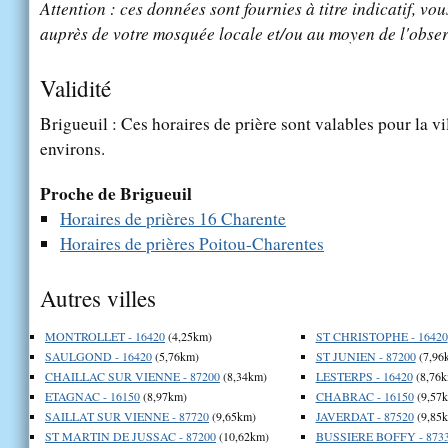
Attention : ces données sont fournies à titre indicatif, vou
auprès de votre mosquée locale et/ou au moyen de l'obser
Validité
Brigueuil : Ces horaires de prière sont valables pour la vi
environs.
Proche de Brigueuil
Horaires de prières 16 Charente
Horaires de prières Poitou-Charentes
Autres villes
MONTROLLET - 16420
(4,25km)
ST CHRISTOPHE - 16420
SAULGOND - 16420
(5,76km)
ST JUNIEN - 87200
(7,96
CHAILLAC SUR VIENNE - 87200
(8,34km)
LESTERPS - 16420
(8,76k
ETAGNAC - 16150
(8,97km)
CHABRAC - 16150
(9,57
SAILLAT SUR VIENNE - 87720
(9,65km)
JAVERDAT - 87520
(9,85
ST MARTIN DE JUSSAC - 87200
(10,62km)
BUSSIERE BOFFY - 873