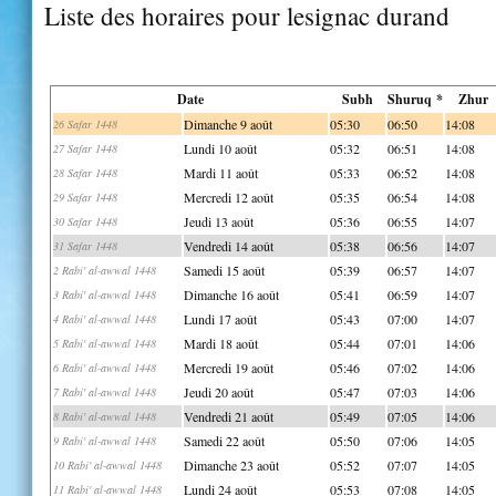
Liste des horaires pour lesignac durand
Date
Subh
Shuruq *
Zhur
Dimanche 9 août
05:30
06:50
14:08
26 Safar 1448
Lundi 10 août
05:32
06:51
14:08
27 Safar 1448
Mardi 11 août
05:33
06:52
14:08
28 Safar 1448
Mercredi 12 août
05:35
06:54
14:08
29 Safar 1448
Jeudi 13 août
05:36
06:55
14:07
30 Safar 1448
Vendredi 14 août
05:38
06:56
14:07
31 Safar 1448
Samedi 15 août
05:39
06:57
14:07
2 Rabi' al-awwal 1448
Dimanche 16 août
05:41
06:59
14:07
3 Rabi' al-awwal 1448
Lundi 17 août
05:43
07:00
14:07
4 Rabi' al-awwal 1448
Mardi 18 août
05:44
07:01
14:06
5 Rabi' al-awwal 1448
Mercredi 19 août
05:46
07:02
14:06
6 Rabi' al-awwal 1448
Jeudi 20 août
05:47
07:03
14:06
7 Rabi' al-awwal 1448
Vendredi 21 août
05:49
07:05
14:06
8 Rabi' al-awwal 1448
Samedi 22 août
05:50
07:06
14:05
9 Rabi' al-awwal 1448
Dimanche 23 août
05:52
07:07
14:05
10 Rabi' al-awwal 1448
Lundi 24 août
05:53
07:08
14:05
11 Rabi' al-awwal 1448