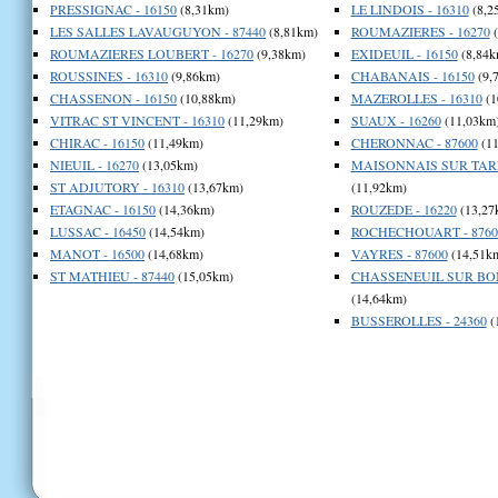
PRESSIGNAC - 16150
(8,31km)
LE LINDOIS - 16310
(8,2
LES SALLES LAVAUGUYON - 87440
(8,81km)
ROUMAZIERES - 16270
(
ROUMAZIERES LOUBERT - 16270
(9,38km)
EXIDEUIL - 16150
(8,84k
ROUSSINES - 16310
(9,86km)
CHABANAIS - 16150
(9,
CHASSENON - 16150
(10,88km)
MAZEROLLES - 16310
(1
VITRAC ST VINCENT - 16310
(11,29km)
SUAUX - 16260
(11,03km
CHIRAC - 16150
(11,49km)
CHERONNAC - 87600
(11
NIEUIL - 16270
(13,05km)
MAISONNAIS SUR TARD
ST ADJUTORY - 16310
(13,67km)
(11,92km)
ETAGNAC - 16150
(14,36km)
ROUZEDE - 16220
(13,27
LUSSAC - 16450
(14,54km)
ROCHECHOUART - 8760
MANOT - 16500
(14,68km)
VAYRES - 87600
(14,51k
ST MATHIEU - 87440
(15,05km)
CHASSENEUIL SUR BON
(14,64km)
BUSSEROLLES - 24360
(