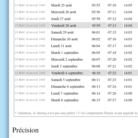
Mardi 25 août
05:55
07:10
14:05
12 Rabi' al-awwal 1448
Mercredi 26 août
05:56
07:11
14:04
13 Rabi' al-awwal 1448
Jeudi 27 août
05:58
07:12
14:04
14 Rabi' al-awwal 1448
Vendredi 28 août
05:59
07:13
14:04
15 Rabi' al-awwal 1448
Samedi 29 août
06:01
07:15
14:03
16 Rabi' al-awwal 1448
Dimanche 30 août
06:02
07:16
14:03
17 Rabi' al-awwal 1448
Lundi 31 août
06:04
07:17
14:03
18 Rabi' al-awwal 1448
Mardi 1 septembre
06:05
07:18
14:02
19 Rabi' al-awwal 1448
Mercredi 2 septembre
06:07
07:20
14:02
20 Rabi' al-awwal 1448
Jeudi 3 septembre
06:08
07:21
14:02
21 Rabi' al-awwal 1448
Vendredi 4 septembre
06:10
07:22
14:01
22 Rabi' al-awwal 1448
Samedi 5 septembre
06:11
07:23
14:01
23 Rabi' al-awwal 1448
Dimanche 6 septembre
06:13
07:24
14:01
24 Rabi' al-awwal 1448
Lundi 7 septembre
06:14
07:26
14:00
25 Rabi' al-awwal 1448
Mardi 8 septembre
06:15
07:27
14:00
26 Rabi' al-awwal 1448
* Attention, le shuruq n'est pas une prière ! C'est simplement l'heure avant laquelle l
Précision