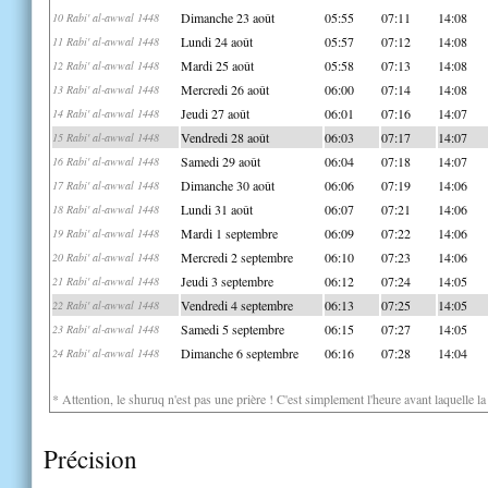
Dimanche 23 août
05:55
07:11
14:08
10 Rabi' al-awwal 1448
Lundi 24 août
05:57
07:12
14:08
11 Rabi' al-awwal 1448
Mardi 25 août
05:58
07:13
14:08
12 Rabi' al-awwal 1448
Mercredi 26 août
06:00
07:14
14:08
13 Rabi' al-awwal 1448
Jeudi 27 août
06:01
07:16
14:07
14 Rabi' al-awwal 1448
Vendredi 28 août
06:03
07:17
14:07
15 Rabi' al-awwal 1448
Samedi 29 août
06:04
07:18
14:07
16 Rabi' al-awwal 1448
Dimanche 30 août
06:06
07:19
14:06
17 Rabi' al-awwal 1448
Lundi 31 août
06:07
07:21
14:06
18 Rabi' al-awwal 1448
Mardi 1 septembre
06:09
07:22
14:06
19 Rabi' al-awwal 1448
Mercredi 2 septembre
06:10
07:23
14:06
20 Rabi' al-awwal 1448
Jeudi 3 septembre
06:12
07:24
14:05
21 Rabi' al-awwal 1448
Vendredi 4 septembre
06:13
07:25
14:05
22 Rabi' al-awwal 1448
Samedi 5 septembre
06:15
07:27
14:05
23 Rabi' al-awwal 1448
Dimanche 6 septembre
06:16
07:28
14:04
24 Rabi' al-awwal 1448
* Attention, le shuruq n'est pas une prière ! C'est simplement l'heure avant laquelle l
Précision