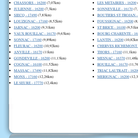
CHASSORS - 16200
(7,07km)
LES METAIRIES - 16200
JULIENNE - 16200
(7,3km)
SONNEVILLE - 16170
(7
SIECQ - 17490
(7,83km)
BOUTIERS ST TROJAN -
LOUZIGNAC - 17160
(8,52km)
FOUSSIGNAC - 16200
(8
JARNAC - 16200
(9,31km)
ST BRICE - 16100
(9,51k
VAUX ROUILLAC - 16170
(9,63km)
BOURG CHARENTE - 16
SONNAC - 17160
(9,89km)
LANTIN - 16200
(10,82km
FLEURAC - 16200
(10,92km)
CHERVES RICHEMONT -
ANVILLE - 16170
(11km)
THORS - 17160
(11,1km)
GONDEVILLE - 16200
(11,13km)
MESNAC - 16370
(11,48k
COGNAC - 16100
(11,52km)
ROUILLAC - 16170
(11,7
MASSAC - 17490
(11,82km)
TRIAC LAUTRAIT - 1620
MONS - 17160
(12,26km)
MERIGNAC - 16200
(12,
LE SEURE - 17770
(12,4km)