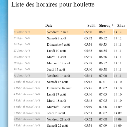
Liste des horaires pour houlette
Date
Subh
Shuruq *
Zhur
Vendredi 7 août
05:30
06:51
14:12
24 Safar 1448
Samedi 8 août
05:32
06:52
14:12
25 Safar 1448
Dimanche 9 août
05:34
06:53
14:11
26 Safar 1448
Lundi 10 août
05:35
06:55
14:11
27 Safar 1448
Mardi 11 août
05:37
06:56
14:11
28 Safar 1448
Mercredi 12 août
05:38
06:57
14:11
29 Safar 1448
Jeudi 13 août
05:40
06:58
14:11
30 Safar 1448
Vendredi 14 août
05:41
07:00
14:11
31 Safar 1448
Samedi 15 août
05:43
07:01
14:10
2 Rabi' al-awwal 1448
Dimanche 16 août
05:45
07:02
14:10
3 Rabi' al-awwal 1448
Lundi 17 août
05:46
07:03
14:10
4 Rabi' al-awwal 1448
Mardi 18 août
05:48
07:05
14:10
5 Rabi' al-awwal 1448
Mercredi 19 août
05:49
07:06
14:09
6 Rabi' al-awwal 1448
Jeudi 20 août
05:51
07:07
14:09
7 Rabi' al-awwal 1448
Vendredi 21 août
05:52
07:08
14:09
8 Rabi' al-awwal 1448
Samedi 22 août
05:54
07:09
14:09
9 Rabi' al-awwal 1448