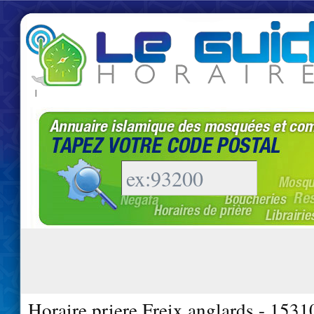
|
Horaire priere Freix anglards - 1531