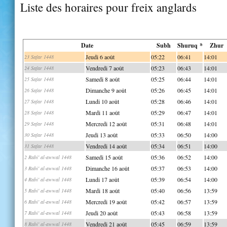
Liste des horaires pour freix anglards
Date
Subh
Shuruq *
Zhur
Jeudi 6 août
05:22
06:41
14:01
23 Safar 1448
Vendredi 7 août
05:23
06:43
14:01
24 Safar 1448
Samedi 8 août
05:25
06:44
14:01
25 Safar 1448
Dimanche 9 août
05:26
06:45
14:01
26 Safar 1448
Lundi 10 août
05:28
06:46
14:01
27 Safar 1448
Mardi 11 août
05:29
06:47
14:01
28 Safar 1448
Mercredi 12 août
05:31
06:48
14:01
29 Safar 1448
Jeudi 13 août
05:33
06:50
14:00
30 Safar 1448
Vendredi 14 août
05:34
06:51
14:00
31 Safar 1448
Samedi 15 août
05:36
06:52
14:00
2 Rabi' al-awwal 1448
Dimanche 16 août
05:37
06:53
14:00
3 Rabi' al-awwal 1448
Lundi 17 août
05:39
06:54
14:00
4 Rabi' al-awwal 1448
Mardi 18 août
05:40
06:56
13:59
5 Rabi' al-awwal 1448
Mercredi 19 août
05:42
06:57
13:59
6 Rabi' al-awwal 1448
Jeudi 20 août
05:43
06:58
13:59
7 Rabi' al-awwal 1448
Vendredi 21 août
05:45
06:59
13:59
8 Rabi' al-awwal 1448