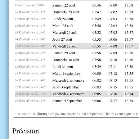
Samedi 22 août
05:46
07:00
13:58
9 Rabi' al-awwal 1448
Dimanche 23 août
05:47
07:02
13:58
10 Rabi' al-awwal 1448
Lundi 24 août
05:49
07:03
13:58
11 Rabi' al-awwal 1448
Mardi 25 août
05:50
07:04
13:58
12 Rabi' al-awwal 1448
Mercredi 26 août
05:52
07:05
13:57
13 Rabi' al-awwal 1448
Jeudi 27 août
05:53
07:06
13:57
14 Rabi' al-awwal 1448
Vendredi 28 août
05:55
07:08
13:57
15 Rabi' al-awwal 1448
Samedi 29 août
05:56
07:09
13:56
16 Rabi' al-awwal 1448
Dimanche 30 août
05:58
07:10
13:56
17 Rabi' al-awwal 1448
Lundi 31 août
05:59
07:11
13:56
18 Rabi' al-awwal 1448
Mardi 1 septembre
06:00
07:12
13:55
19 Rabi' al-awwal 1448
Mercredi 2 septembre
06:02
07:13
13:55
20 Rabi' al-awwal 1448
Jeudi 3 septembre
06:03
07:15
13:55
21 Rabi' al-awwal 1448
Vendredi 4 septembre
06:05
07:16
13:54
22 Rabi' al-awwal 1448
Samedi 5 septembre
06:06
07:17
13:54
23 Rabi' al-awwal 1448
* Attention, le shuruq n'est pas une prière ! C'est simplement l'heure avant laquelle l
Précision