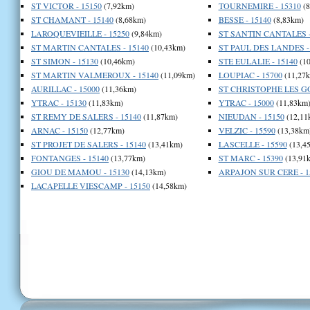
ST VICTOR - 15150
(7,92km)
TOURNEMIRE - 15310
(8
ST CHAMANT - 15140
(8,68km)
BESSE - 15140
(8,83km)
LAROQUEVIEILLE - 15250
(9,84km)
ST SANTIN CANTALES -
ST MARTIN CANTALES - 15140
(10,43km)
ST PAUL DES LANDES -
ST SIMON - 15130
(10,46km)
STE EULALIE - 15140
(10
ST MARTIN VALMEROUX - 15140
(11,09km)
LOUPIAC - 15700
(11,27
AURILLAC - 15000
(11,36km)
ST CHRISTOPHE LES GO
YTRAC - 15130
(11,83km)
YTRAC - 15000
(11,83km
ST REMY DE SALERS - 15140
(11,87km)
NIEUDAN - 15150
(12,11
ARNAC - 15150
(12,77km)
VELZIC - 15590
(13,38km
ST PROJET DE SALERS - 15140
(13,41km)
LASCELLE - 15590
(13,4
FONTANGES - 15140
(13,77km)
ST MARC - 15390
(13,91
GIOU DE MAMOU - 15130
(14,13km)
ARPAJON SUR CERE - 1
LACAPELLE VIESCAMP - 15150
(14,58km)