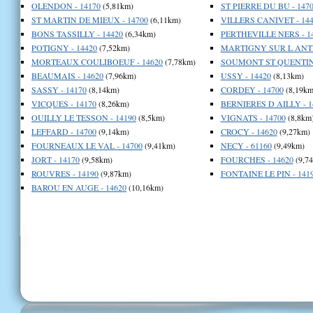
OLENDON - 14170
(5,81km)
ST PIERRE DU BU - 147
ST MARTIN DE MIEUX - 14700
(6,11km)
VILLERS CANIVET - 144
BONS TASSILLY - 14420
(6,34km)
PERTHEVILLE NERS - 1
POTIGNY - 14420
(7,52km)
MARTIGNY SUR L ANTE 
MORTEAUX COULIBOEUF - 14620
(7,78km)
SOUMONT ST QUENTIN 
BEAUMAIS - 14620
(7,96km)
USSY - 14420
(8,13km)
SASSY - 14170
(8,14km)
CORDEY - 14700
(8,19km
VICQUES - 14170
(8,26km)
BERNIERES D AILLY - 1
OUILLY LE TESSON - 14190
(8,5km)
VIGNATS - 14700
(8,8km
LEFFARD - 14700
(9,14km)
CROCY - 14620
(9,27km)
FOURNEAUX LE VAL - 14700
(9,41km)
NECY - 61160
(9,49km)
JORT - 14170
(9,58km)
FOURCHES - 14620
(9,7
ROUVRES - 14190
(9,87km)
FONTAINE LE PIN - 141
BAROU EN AUGE - 14620
(10,16km)