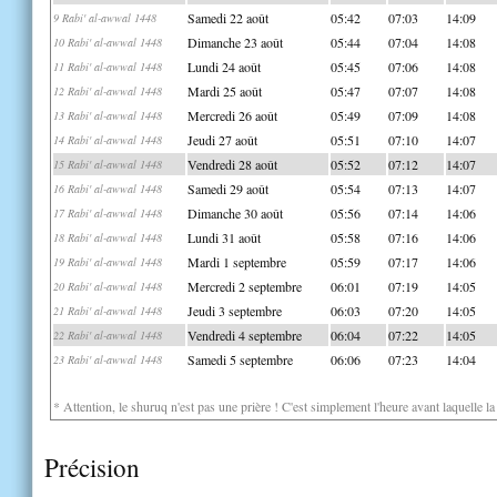
Samedi 22 août
05:42
07:03
14:09
9 Rabi' al-awwal 1448
Dimanche 23 août
05:44
07:04
14:08
10 Rabi' al-awwal 1448
Lundi 24 août
05:45
07:06
14:08
11 Rabi' al-awwal 1448
Mardi 25 août
05:47
07:07
14:08
12 Rabi' al-awwal 1448
Mercredi 26 août
05:49
07:09
14:08
13 Rabi' al-awwal 1448
Jeudi 27 août
05:51
07:10
14:07
14 Rabi' al-awwal 1448
Vendredi 28 août
05:52
07:12
14:07
15 Rabi' al-awwal 1448
Samedi 29 août
05:54
07:13
14:07
16 Rabi' al-awwal 1448
Dimanche 30 août
05:56
07:14
14:06
17 Rabi' al-awwal 1448
Lundi 31 août
05:58
07:16
14:06
18 Rabi' al-awwal 1448
Mardi 1 septembre
05:59
07:17
14:06
19 Rabi' al-awwal 1448
Mercredi 2 septembre
06:01
07:19
14:05
20 Rabi' al-awwal 1448
Jeudi 3 septembre
06:03
07:20
14:05
21 Rabi' al-awwal 1448
Vendredi 4 septembre
06:04
07:22
14:05
22 Rabi' al-awwal 1448
Samedi 5 septembre
06:06
07:23
14:04
23 Rabi' al-awwal 1448
* Attention, le shuruq n'est pas une prière ! C'est simplement l'heure avant laquelle l
Précision