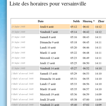
Liste des horaires pour versainville
Date
Subh
Shuruq *
Zhur
Jeudi 6 août
05:12
06:41
14:12
23 Safar 1448
Vendredi 7 août
05:14
06:42
14:12
24 Safar 1448
Samedi 8 août
05:16
06:43
14:11
25 Safar 1448
Dimanche 9 août
05:18
06:45
14:11
26 Safar 1448
Lundi 10 août
05:20
06:46
14:11
27 Safar 1448
Mardi 11 août
05:22
06:48
14:11
28 Safar 1448
Mercredi 12 août
05:23
06:49
14:11
29 Safar 1448
Jeudi 13 août
05:25
06:50
14:11
30 Safar 1448
Vendredi 14 août
05:27
06:52
14:10
31 Safar 1448
Samedi 15 août
05:29
06:53
14:10
2 Rabi' al-awwal 1448
Dimanche 16 août
05:31
06:55
14:10
3 Rabi' al-awwal 1448
Lundi 17 août
05:33
06:56
14:10
4 Rabi' al-awwal 1448
Mardi 18 août
05:35
06:57
14:10
5 Rabi' al-awwal 1448
Mercredi 19 août
05:36
06:59
14:09
6 Rabi' al-awwal 1448
Jeudi 20 août
05:38
07:00
14:09
7 Rabi' al-awwal 1448
Vendredi 21 août
05:40
07:02
14:09
8 Rabi' al-awwal 1448