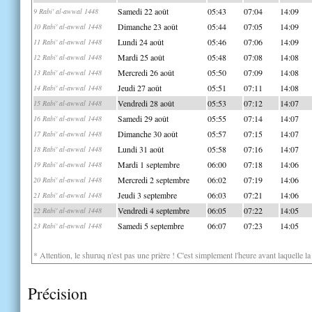
Samedi 22 août
05:43
07:04
14:09
9 Rabi' al-awwal 1448
Dimanche 23 août
05:44
07:05
14:09
10 Rabi' al-awwal 1448
Lundi 24 août
05:46
07:06
14:09
11 Rabi' al-awwal 1448
Mardi 25 août
05:48
07:08
14:08
12 Rabi' al-awwal 1448
Mercredi 26 août
05:50
07:09
14:08
13 Rabi' al-awwal 1448
Jeudi 27 août
05:51
07:11
14:08
14 Rabi' al-awwal 1448
Vendredi 28 août
05:53
07:12
14:07
15 Rabi' al-awwal 1448
Samedi 29 août
05:55
07:14
14:07
16 Rabi' al-awwal 1448
Dimanche 30 août
05:57
07:15
14:07
17 Rabi' al-awwal 1448
Lundi 31 août
05:58
07:16
14:07
18 Rabi' al-awwal 1448
Mardi 1 septembre
06:00
07:18
14:06
19 Rabi' al-awwal 1448
Mercredi 2 septembre
06:02
07:19
14:06
20 Rabi' al-awwal 1448
Jeudi 3 septembre
06:03
07:21
14:06
21 Rabi' al-awwal 1448
Vendredi 4 septembre
06:05
07:22
14:05
22 Rabi' al-awwal 1448
Samedi 5 septembre
06:07
07:23
14:05
23 Rabi' al-awwal 1448
* Attention, le shuruq n'est pas une prière ! C'est simplement l'heure avant laquelle l
Précision