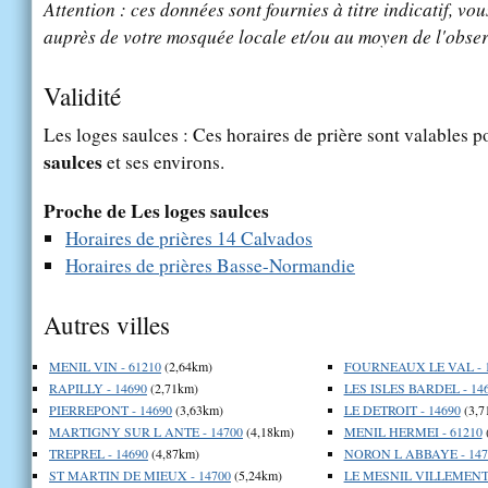
Attention : ces données sont fournies à titre indicatif, vou
auprès de votre mosquée locale et/ou au moyen de l'obser
Validité
Les loges saulces : Ces horaires de prière sont valables p
saulces
et ses environs.
Proche de Les loges saulces
Horaires de prières 14 Calvados
Horaires de prières Basse-Normandie
Autres villes
MENIL VIN - 61210
(2,64km)
FOURNEAUX LE VAL - 
RAPILLY - 14690
(2,71km)
LES ISLES BARDEL - 14
PIERREPONT - 14690
(3,63km)
LE DETROIT - 14690
(3,7
MARTIGNY SUR L ANTE - 14700
(4,18km)
MENIL HERMEI - 61210
TREPREL - 14690
(4,87km)
NORON L ABBAYE - 147
ST MARTIN DE MIEUX - 14700
(5,24km)
LE MESNIL VILLEMENT 