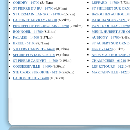
CORDEY - 14700
(5,47km)
LEFFARD - 14700
(5,73k
ST PIERRE DU BU - 14700
(6,04km)
ST PHILBERT SUR ORNE
ST GERMAIN LANGOT - 14700
(6,57km)
BAZOCHES AU HOULME 
LA FORET AUVRAY - 61210
(6,79km)
RABODANGES - 61210
(
PIERREFITTE EN CINGLAIS - 14690
(7,68km)
PONT D OUILLY - 14690
BONNOEIL - 14700
(8,21km)
MENIL HUBERT SUR ORN
FALAISE - 14700
(8,37km)
AUBIGNY - 14700
(8,48k
BREEL - 61100
(8,71km)
ST AUBERT SUR ORNE -
VILLERS CANIVET - 14420
(8,96km)
USSY - 14420
(9,1km)
SEGRIE FONTAINE - 61100
(9,12km)
NEUVY AU HOULME - 6
ST PIERRE CANIVET - 14700
(9,19km)
CHAMPCERIE - 61210
(9
COSSESSEVILLE - 14690
(9,39km)
LES ROTOURS - 61210
(9
STE CROIX SUR ORNE - 61210
(9,63km)
MARTAINVILLE - 14220
LA HOGUETTE - 14700
(10,32km)