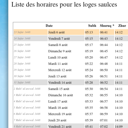
Liste des horaires pour les loges saulces
Date
Subh
Shuruq *
Zhur
Jeudi 6 août
05:13
06:41
14:12
23 Safar 1448
Vendredi 7 août
05:15
06:43
14:12
24 Safar 1448
Samedi 8 août
05:17
06:44
14:12
25 Safar 1448
Dimanche 9 août
05:19
06:45
14:12
26 Safar 1448
Lundi 10 août
05:20
06:47
14:12
27 Safar 1448
Mardi 11 août
05:22
06:48
14:11
28 Safar 1448
Mercredi 12 août
05:24
06:50
14:11
29 Safar 1448
Jeudi 13 août
05:26
06:51
14:11
30 Safar 1448
Vendredi 14 août
05:28
06:52
14:11
31 Safar 1448
Samedi 15 août
05:30
06:54
14:11
2 Rabi' al-awwal 1448
Dimanche 16 août
05:32
06:55
14:10
3 Rabi' al-awwal 1448
Lundi 17 août
05:33
06:57
14:10
4 Rabi' al-awwal 1448
Mardi 18 août
05:35
06:58
14:10
5 Rabi' al-awwal 1448
Mercredi 19 août
05:37
06:59
14:10
6 Rabi' al-awwal 1448
Jeudi 20 août
05:39
07:01
14:10
7 Rabi' al-awwal 1448
Vendredi 21 août
05:41
07:02
14:09
8 Rabi' al-awwal 1448