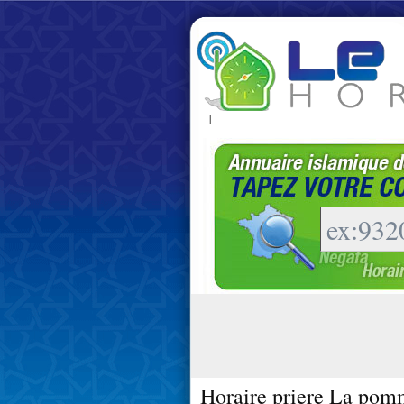
|
Horaire priere La pom