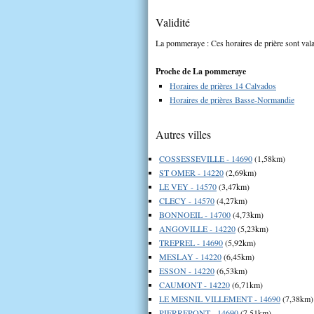
Validité
La pommeraye : Ces horaires de prière sont vala
Proche de La pommeraye
Horaires de prières 14 Calvados
Horaires de prières Basse-Normandie
Autres villes
COSSESSEVILLE - 14690
(1,58km)
ST OMER - 14220
(2,69km)
LE VEY - 14570
(3,47km)
CLECY - 14570
(4,27km)
BONNOEIL - 14700
(4,73km)
ANGOVILLE - 14220
(5,23km)
TREPREL - 14690
(5,92km)
MESLAY - 14220
(6,45km)
ESSON - 14220
(6,53km)
CAUMONT - 14220
(6,71km)
LE MESNIL VILLEMENT - 14690
(7,38km)
PIERREPONT - 14690
(7,51km)