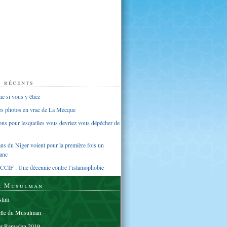
s récents
 si vous y étiez
ues photos en vrac de La Mecque
sons pour lesquelles vous devriez vous dépêcher de
s du Niger voient pour la première fois un
anc
CCIF : Une décennie contre l’islamophobie
e Musulman
lim
elle du Musulman
er Ramadan 2019