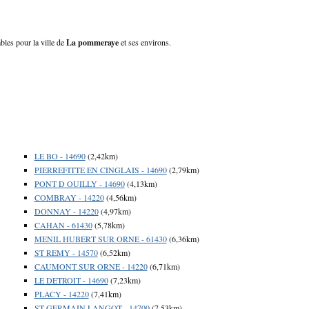
bles pour la ville de
La pommeraye
et ses environs.
LE BO - 14690
(2,42km)
PIERREFITTE EN CINGLAIS - 14690
(2,79km)
PONT D OUILLY - 14690
(4,13km)
COMBRAY - 14220
(4,56km)
DONNAY - 14220
(4,97km)
CAHAN - 61430
(5,78km)
MENIL HUBERT SUR ORNE - 61430
(6,36km)
ST REMY - 14570
(6,52km)
CAUMONT SUR ORNE - 14220
(6,71km)
LE DETROIT - 14690
(7,23km)
PLACY - 14220
(7,41km)
ST GERMAIN LANGOT - 14700
(7,53km)