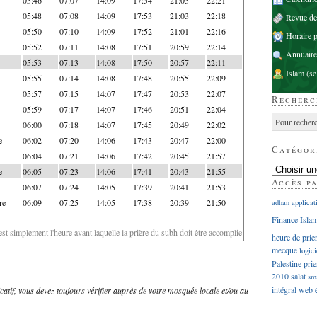
05:48
07:08
14:09
17:53
21:03
22:18
Revue d
05:50
07:10
14:09
17:52
21:01
22:16
Horaire p
05:52
07:11
14:08
17:51
20:59
22:14
Annuaire
05:53
07:13
14:08
17:50
20:57
22:11
Islam
(se
05:55
07:14
14:08
17:48
20:55
22:09
05:57
07:15
14:07
17:47
20:53
22:07
Recherc
05:59
07:17
14:07
17:46
20:51
22:04
06:00
07:18
14:07
17:45
20:49
22:02
e
06:02
07:20
14:06
17:43
20:47
22:00
Catégor
06:04
07:21
14:06
17:42
20:45
21:57
e
06:05
07:23
14:06
17:41
20:43
21:55
Accès p
06:07
07:24
14:05
17:39
20:41
21:53
re
06:09
07:25
14:05
17:38
20:39
21:50
adhan
applicat
Finance Isla
'est simplement l'heure avant laquelle la prière du subh doit être accomplie
heure de prie
mecque
logici
Palestine
prie
2010
salat
sm
intégral
web
dicatif, vous devez toujours vérifier auprès de votre mosquée locale et/ou au