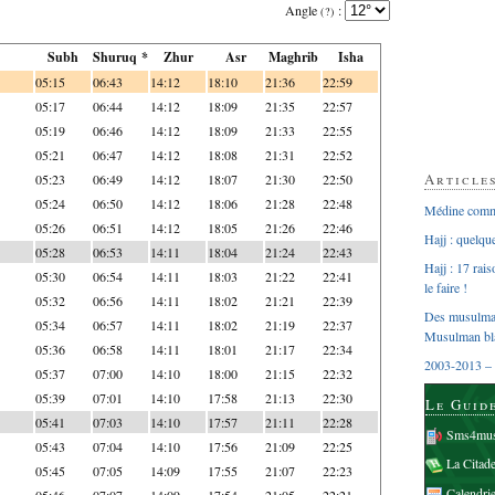
Angle
:
(?)
Subh
Shuruq *
Zhur
Asr
Maghrib
Isha
05:15
06:43
14:12
18:10
21:36
22:59
05:17
06:44
14:12
18:09
21:35
22:57
05:19
06:46
14:12
18:09
21:33
22:55
05:21
06:47
14:12
18:08
21:31
22:52
Article
05:23
06:49
14:12
18:07
21:30
22:50
05:24
06:50
14:12
18:06
21:28
22:48
Médine comme
05:26
06:51
14:12
18:05
21:26
22:46
Hajj : quelq
05:28
06:53
14:11
18:04
21:24
22:43
Hajj : 17 rai
05:30
06:54
14:11
18:03
21:22
22:41
le faire !
05:32
06:56
14:11
18:02
21:21
22:39
Des musulman
05:34
06:57
14:11
18:02
21:19
22:37
Musulman bl
05:36
06:58
14:11
18:01
21:17
22:34
2003-2013 – 
05:37
07:00
14:10
18:00
21:15
22:32
05:39
07:01
14:10
17:58
21:13
22:30
Le Guid
05:41
07:03
14:10
17:57
21:11
22:28
Sms4mus
05:43
07:04
14:10
17:56
21:09
22:25
La Citad
05:45
07:05
14:09
17:55
21:07
22:23
Calendri
05:46
07:07
14:09
17:54
21:05
22:21