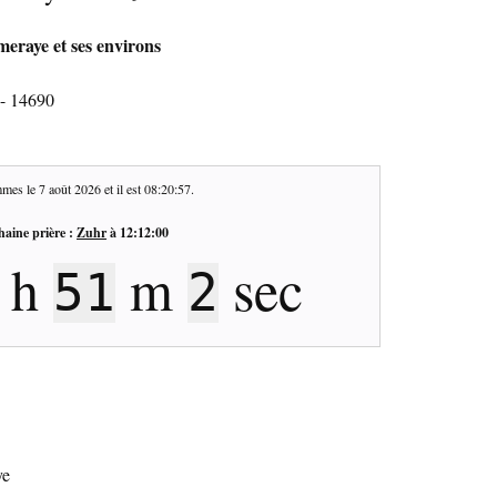
eraye et ses environs
- 14690
mes le
7 août 2026
et il est
08:20:58
.
haine prière :
Zuhr
à
12:12:00
h
m
sec
51
1
ye