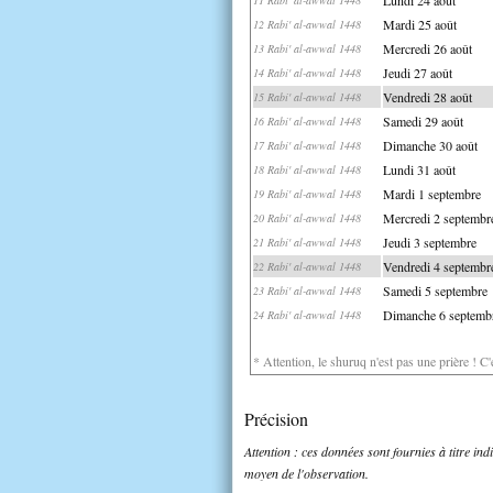
Mardi 25 août
12 Rabi' al-awwal 1448
Mercredi 26 août
13 Rabi' al-awwal 1448
Jeudi 27 août
14 Rabi' al-awwal 1448
Vendredi 28 août
15 Rabi' al-awwal 1448
Samedi 29 août
16 Rabi' al-awwal 1448
Dimanche 30 août
17 Rabi' al-awwal 1448
Lundi 31 août
18 Rabi' al-awwal 1448
Mardi 1 septembre
19 Rabi' al-awwal 1448
Mercredi 2 septembr
20 Rabi' al-awwal 1448
Jeudi 3 septembre
21 Rabi' al-awwal 1448
Vendredi 4 septembr
22 Rabi' al-awwal 1448
Samedi 5 septembre
23 Rabi' al-awwal 1448
Dimanche 6 septemb
24 Rabi' al-awwal 1448
* Attention, le shuruq n'est pas une prière ! C
Précision
Attention : ces données sont fournies à titre in
moyen de l'observation.