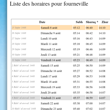
Liste des horaires pour fourneville
Date
Subh
Shuruq *
Zhur
Samedi 8 août
05:12
06:40
14:10
25 Safar 1448
Dimanche 9 août
05:14
06:42
14:10
26 Safar 1448
Lundi 10 août
05:16
06:43
14:09
27 Safar 1448
Mardi 11 août
05:18
06:45
14:09
28 Safar 1448
Mercredi 12 août
05:19
06:46
14:09
29 Safar 1448
Jeudi 13 août
05:21
06:48
14:09
30 Safar 1448
Vendredi 14 août
05:23
06:49
14:09
31 Safar 1448
Samedi 15 août
05:25
06:50
14:09
2 Rabi' al-awwal 1448
Dimanche 16 août
05:27
06:52
14:08
3 Rabi' al-awwal 1448
Lundi 17 août
05:29
06:53
14:08
4 Rabi' al-awwal 1448
Mardi 18 août
05:31
06:55
14:08
5 Rabi' al-awwal 1448
Mercredi 19 août
05:33
06:56
14:08
6 Rabi' al-awwal 1448
Jeudi 20 août
05:35
06:58
14:07
7 Rabi' al-awwal 1448
Vendredi 21 août
05:37
06:59
14:07
8 Rabi' al-awwal 1448
Samedi 22 août
05:38
07:00
14:07
9 Rabi' al-awwal 1448
Dimanche 23 août
05:40
07:02
14:07
10 Rabi' al-awwal 1448