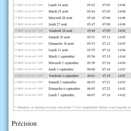
Lundi 24 août
05:42
07:03
14:06
11 Rabi' al-awwal 1448
Mardi 25 août
05:44
07:05
14:06
12 Rabi' al-awwal 1448
Mercredi 26 août
05:46
07:06
14:06
13 Rabi' al-awwal 1448
Jeudi 27 août
05:47
07:08
14:06
14 Rabi' al-awwal 1448
Vendredi 28 août
05:49
07:09
14:05
15 Rabi' al-awwal 1448
Samedi 29 août
05:51
07:11
14:05
16 Rabi' al-awwal 1448
Dimanche 30 août
05:53
07:12
14:05
17 Rabi' al-awwal 1448
Lundi 31 août
05:55
07:14
14:04
18 Rabi' al-awwal 1448
Mardi 1 septembre
05:56
07:15
14:04
19 Rabi' al-awwal 1448
Mercredi 2 septembre
05:58
07:16
14:04
20 Rabi' al-awwal 1448
Jeudi 3 septembre
06:00
07:18
14:03
21 Rabi' al-awwal 1448
Vendredi 4 septembre
06:01
07:19
14:03
22 Rabi' al-awwal 1448
Samedi 5 septembre
06:03
07:21
14:03
23 Rabi' al-awwal 1448
Dimanche 6 septembre
06:05
07:22
14:02
24 Rabi' al-awwal 1448
Lundi 7 septembre
06:07
07:24
14:02
25 Rabi' al-awwal 1448
* Attention, le shuruq n'est pas une prière ! C'est simplement l'heure avant laquelle l
Précision