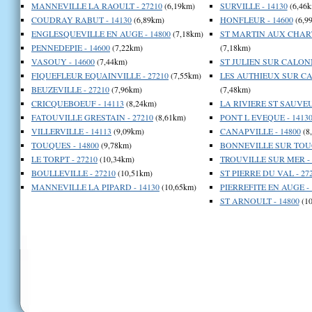
MANNEVILLE LA RAOULT - 27210
(6,19km)
SURVILLE - 14130
(6,46k
COUDRAY RABUT - 14130
(6,89km)
HONFLEUR - 14600
(6,9
ENGLESQUEVILLE EN AUGE - 14800
(7,18km)
ST MARTIN AUX CHART
PENNEDEPIE - 14600
(7,22km)
(7,18km)
VASOUY - 14600
(7,44km)
ST JULIEN SUR CALONN
FIQUEFLEUR EQUAINVILLE - 27210
(7,55km)
LES AUTHIEUX SUR CA
BEUZEVILLE - 27210
(7,96km)
(7,48km)
CRICQUEBOEUF - 14113
(8,24km)
LA RIVIERE ST SAUVEU
FATOUVILLE GRESTAIN - 27210
(8,61km)
PONT L EVEQUE - 1413
VILLERVILLE - 14113
(9,09km)
CANAPVILLE - 14800
(8
TOUQUES - 14800
(9,78km)
BONNEVILLE SUR TOUQ
LE TORPT - 27210
(10,34km)
TROUVILLE SUR MER - 
BOULLEVILLE - 27210
(10,51km)
ST PIERRE DU VAL - 27
MANNEVILLE LA PIPARD - 14130
(10,65km)
PIERREFITE EN AUGE - 
ST ARNOULT - 14800
(10