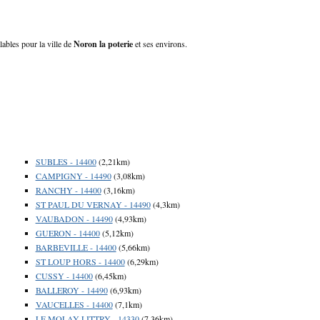
lables pour la ville de
Noron la poterie
et ses environs.
SUBLES - 14400
(2,21km)
CAMPIGNY - 14490
(3,08km)
RANCHY - 14400
(3,16km)
ST PAUL DU VERNAY - 14490
(4,3km)
VAUBADON - 14490
(4,93km)
GUERON - 14400
(5,12km)
BARBEVILLE - 14400
(5,66km)
ST LOUP HORS - 14400
(6,29km)
CUSSY - 14400
(6,45km)
BALLEROY - 14490
(6,93km)
VAUCELLES - 14400
(7,1km)
LE MOLAY LITTRY - 14330
(7,36km)