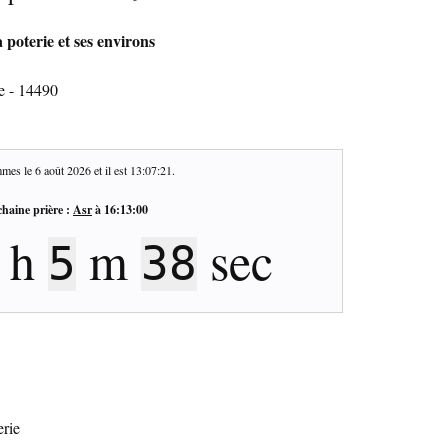
 poterie et ses environs
e - 14490
mes le
6 août 2026
et il est
13:07:22
.
haine prière :
Asr
à
16:13:00
h
m
sec
5
37
erie