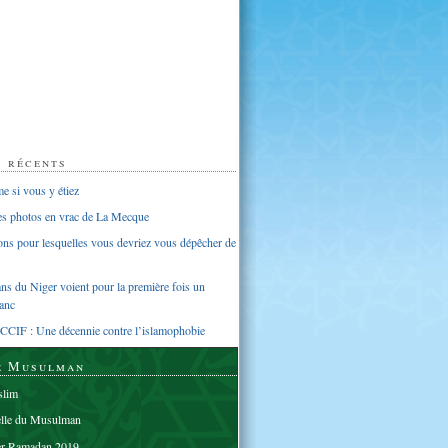
s récents
 si vous y étiez
ues photos en vrac de La Mecque
sons pour lesquelles vous devriez vous dépêcher de
s du Niger voient pour la première fois un
anc
CCIF : Une décennie contre l’islamophobie
e Musulman
lim
elle du Musulman
er Ramadan 2019