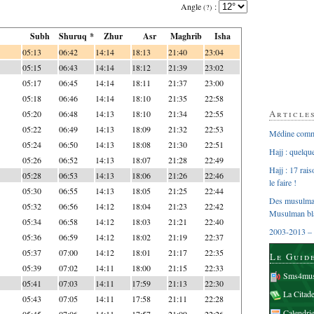
Angle
:
(?)
Subh
Shuruq *
Zhur
Asr
Maghrib
Isha
05:13
06:42
14:14
18:13
21:40
23:04
05:15
06:43
14:14
18:12
21:39
23:02
05:17
06:45
14:14
18:11
21:37
23:00
05:18
06:46
14:14
18:10
21:35
22:58
Article
05:20
06:48
14:13
18:10
21:34
22:55
05:22
06:49
14:13
18:09
21:32
22:53
Médine comme
05:24
06:50
14:13
18:08
21:30
22:51
Hajj : quelq
05:26
06:52
14:13
18:07
21:28
22:49
Hajj : 17 rai
05:28
06:53
14:13
18:06
21:26
22:46
le faire !
05:30
06:55
14:13
18:05
21:25
22:44
Des musulman
05:32
06:56
14:12
18:04
21:23
22:42
Musulman bl
05:34
06:58
14:12
18:03
21:21
22:40
2003-2013 – 
05:36
06:59
14:12
18:02
21:19
22:37
05:37
07:00
14:12
18:01
21:17
22:35
Le Guid
05:39
07:02
14:11
18:00
21:15
22:33
Sms4mus
05:41
07:03
14:11
17:59
21:13
22:30
La Citad
05:43
07:05
14:11
17:58
21:11
22:28
Calendri
05:45
07:06
14:11
17:57
21:09
22:26