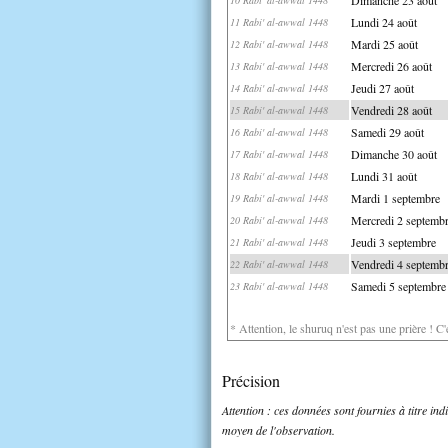
Lundi 24 août
11 Rabi' al-awwal 1448
Mardi 25 août
12 Rabi' al-awwal 1448
Mercredi 26 août
13 Rabi' al-awwal 1448
Jeudi 27 août
14 Rabi' al-awwal 1448
Vendredi 28 août
15 Rabi' al-awwal 1448
Samedi 29 août
16 Rabi' al-awwal 1448
Dimanche 30 août
17 Rabi' al-awwal 1448
Lundi 31 août
18 Rabi' al-awwal 1448
Mardi 1 septembre
19 Rabi' al-awwal 1448
Mercredi 2 septemb
20 Rabi' al-awwal 1448
Jeudi 3 septembre
21 Rabi' al-awwal 1448
Vendredi 4 septemb
22 Rabi' al-awwal 1448
Samedi 5 septembre
23 Rabi' al-awwal 1448
* Attention, le shuruq n'est pas une prière ! C
Précision
Attention : ces données sont fournies à titre in
moyen de l'observation.