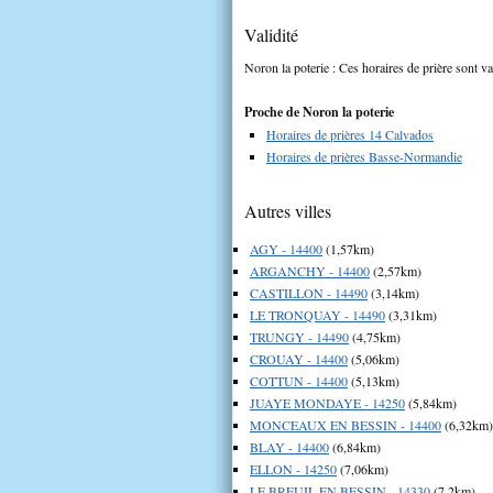
Validité
Noron la poterie : Ces horaires de prière sont va
Proche de Noron la poterie
Horaires de prières 14 Calvados
Horaires de prières Basse-Normandie
Autres villes
AGY - 14400
(1,57km)
ARGANCHY - 14400
(2,57km)
CASTILLON - 14490
(3,14km)
LE TRONQUAY - 14490
(3,31km)
TRUNGY - 14490
(4,75km)
CROUAY - 14400
(5,06km)
COTTUN - 14400
(5,13km)
JUAYE MONDAYE - 14250
(5,84km)
MONCEAUX EN BESSIN - 14400
(6,32km)
BLAY - 14400
(6,84km)
ELLON - 14250
(7,06km)
LE BREUIL EN BESSIN - 14330
(7,2km)