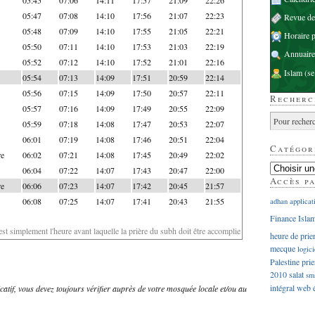
05:47
07:08
14:10
17:56
21:07
22:23
Revue d
05:48
07:09
14:10
17:55
21:05
22:21
Horaire p
05:50
07:11
14:10
17:53
21:03
22:19
Annuaire
05:52
07:12
14:10
17:52
21:01
22:16
Islam
(se
05:54
07:13
14:09
17:51
20:59
22:14
05:56
07:15
14:09
17:50
20:57
22:11
Recherc
05:57
07:16
14:09
17:49
20:55
22:09
05:59
07:18
14:08
17:47
20:53
22:07
06:01
07:19
14:08
17:46
20:51
22:04
Catégor
re
06:02
07:21
14:08
17:45
20:49
22:02
06:04
07:22
14:07
17:43
20:47
22:00
Accès p
re
06:06
07:23
14:07
17:42
20:45
21:57
06:08
07:25
14:07
17:41
20:43
21:55
adhan
applicat
Finance Isla
'est simplement l'heure avant laquelle la prière du subh doit être accomplie
heure de prie
mecque
logici
Palestine
prie
2010
salat
sm
intégral
web
dicatif, vous devez toujours vérifier auprès de votre mosquée locale et/ou au