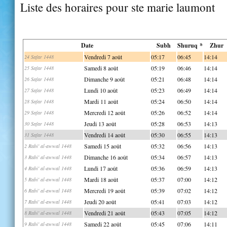
Liste des horaires pour ste marie laumont
Date
Subh
Shuruq *
Zhur
Vendredi 7 août
05:17
06:45
14:14
24 Safar 1448
Samedi 8 août
05:19
06:46
14:14
25 Safar 1448
Dimanche 9 août
05:21
06:48
14:14
26 Safar 1448
Lundi 10 août
05:23
06:49
14:14
27 Safar 1448
Mardi 11 août
05:24
06:50
14:14
28 Safar 1448
Mercredi 12 août
05:26
06:52
14:14
29 Safar 1448
Jeudi 13 août
05:28
06:53
14:13
30 Safar 1448
Vendredi 14 août
05:30
06:55
14:13
31 Safar 1448
Samedi 15 août
05:32
06:56
14:13
2 Rabi' al-awwal 1448
Dimanche 16 août
05:34
06:57
14:13
3 Rabi' al-awwal 1448
Lundi 17 août
05:36
06:59
14:13
4 Rabi' al-awwal 1448
Mardi 18 août
05:37
07:00
14:12
5 Rabi' al-awwal 1448
Mercredi 19 août
05:39
07:02
14:12
6 Rabi' al-awwal 1448
Jeudi 20 août
05:41
07:03
14:12
7 Rabi' al-awwal 1448
Vendredi 21 août
05:43
07:05
14:12
8 Rabi' al-awwal 1448
Samedi 22 août
05:45
07:06
14:11
9 Rabi' al-awwal 1448