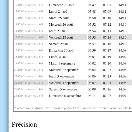
Dimanche 23 août
05:47
07:07
14:11
10 Rabi' al-awwal 1448
Lundi 24 août
05:48
07:09
14:11
11 Rabi' al-awwal 1448
Mardi 25 août
05:50
07:10
14:11
12 Rabi' al-awwal 1448
Mercredi 26 août
05:52
07:12
14:10
13 Rabi' al-awwal 1448
Jeudi 27 août
05:54
07:13
14:10
14 Rabi' al-awwal 1448
Vendredi 28 août
05:55
07:14
14:10
15 Rabi' al-awwal 1448
Samedi 29 août
05:57
07:16
14:10
16 Rabi' al-awwal 1448
Dimanche 30 août
05:59
07:17
14:09
17 Rabi' al-awwal 1448
Lundi 31 août
06:01
07:19
14:09
18 Rabi' al-awwal 1448
Mardi 1 septembre
06:02
07:20
14:09
19 Rabi' al-awwal 1448
Mercredi 2 septembre
06:04
07:22
14:08
20 Rabi' al-awwal 1448
Jeudi 3 septembre
06:06
07:23
14:08
21 Rabi' al-awwal 1448
Vendredi 4 septembre
06:07
07:24
14:08
22 Rabi' al-awwal 1448
Samedi 5 septembre
06:09
07:26
14:07
23 Rabi' al-awwal 1448
Dimanche 6 septembre
06:11
07:27
14:07
24 Rabi' al-awwal 1448
* Attention, le shuruq n'est pas une prière ! C'est simplement l'heure avant laquelle l
Précision