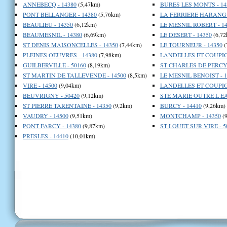
ANNEBECQ - 14380
(5,47km)
BURES LES MONTS - 14
PONT BELLANGER - 14380
(5,76km)
LA FERRIERE HARANG -
BEAULIEU - 14350
(6,12km)
LE MESNIL ROBERT - 14
BEAUMESNIL - 14380
(6,69km)
LE DESERT - 14350
(6,72
ST DENIS MAISONCELLES - 14350
(7,44km)
LE TOURNEUR - 14350
(
PLEINES OEUVRES - 14380
(7,98km)
LANDELLES ET COUPIG
GUILBERVILLE - 50160
(8,19km)
ST CHARLES DE PERCY 
ST MARTIN DE TALLEVENDE - 14500
(8,5km)
LE MESNIL BENOIST - 1
VIRE - 14500
(9,04km)
LANDELLES ET COUPIG
BEUVRIGNY - 50420
(9,12km)
STE MARIE OUTRE L EA
ST PIERRE TARENTAINE - 14350
(9,2km)
BURCY - 14410
(9,26km)
VAUDRY - 14500
(9,51km)
MONTCHAMP - 14350
(9
PONT FARCY - 14380
(9,87km)
ST LOUET SUR VIRE - 5
PRESLES - 14410
(10,01km)