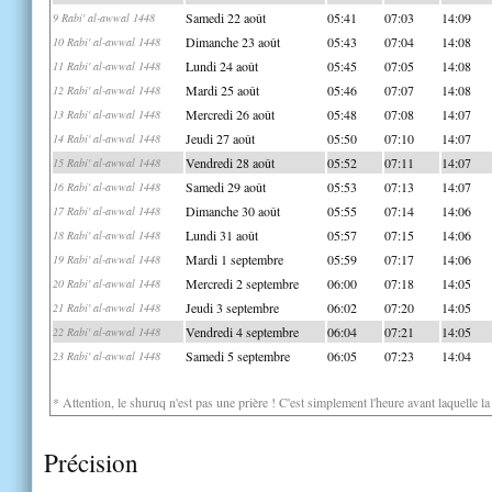
Samedi 22 août
05:41
07:03
14:09
9 Rabi' al-awwal 1448
Dimanche 23 août
05:43
07:04
14:08
10 Rabi' al-awwal 1448
Lundi 24 août
05:45
07:05
14:08
11 Rabi' al-awwal 1448
Mardi 25 août
05:46
07:07
14:08
12 Rabi' al-awwal 1448
Mercredi 26 août
05:48
07:08
14:07
13 Rabi' al-awwal 1448
Jeudi 27 août
05:50
07:10
14:07
14 Rabi' al-awwal 1448
Vendredi 28 août
05:52
07:11
14:07
15 Rabi' al-awwal 1448
Samedi 29 août
05:53
07:13
14:07
16 Rabi' al-awwal 1448
Dimanche 30 août
05:55
07:14
14:06
17 Rabi' al-awwal 1448
Lundi 31 août
05:57
07:15
14:06
18 Rabi' al-awwal 1448
Mardi 1 septembre
05:59
07:17
14:06
19 Rabi' al-awwal 1448
Mercredi 2 septembre
06:00
07:18
14:05
20 Rabi' al-awwal 1448
Jeudi 3 septembre
06:02
07:20
14:05
21 Rabi' al-awwal 1448
Vendredi 4 septembre
06:04
07:21
14:05
22 Rabi' al-awwal 1448
Samedi 5 septembre
06:05
07:23
14:04
23 Rabi' al-awwal 1448
* Attention, le shuruq n'est pas une prière ! C'est simplement l'heure avant laquelle l
Précision