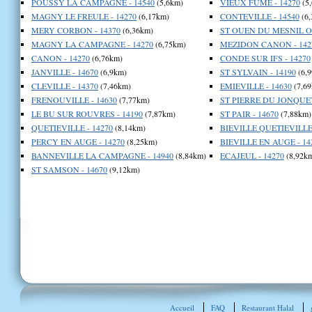
POUSSY LA CAMPAGNE - 14540
(5,6km)
VIEUX FUME - 14270
(5
MAGNY LE FREULE - 14270
(6,17km)
CONTEVILLE - 14540
(6,
MERY CORBON - 14370
(6,36km)
ST OUEN DU MESNIL OG
MAGNY LA CAMPAGNE - 14270
(6,75km)
MEZIDON CANON - 142
CANON - 14270
(6,76km)
CONDE SUR IFS - 14270
JANVILLE - 14670
(6,9km)
ST SYLVAIN - 14190
(6,
CLEVILLE - 14370
(7,46km)
EMIEVILLE - 14630
(7,69
FRENOUVILLE - 14630
(7,77km)
ST PIERRE DU JONQUET
LE BU SUR ROUVRES - 14190
(7,87km)
ST PAIR - 14670
(7,88km)
QUETIEVILLE - 14270
(8,14km)
BIEVILLE QUETIEVILLE 
PERCY EN AUGE - 14270
(8,25km)
BIEVILLE EN AUGE - 14
BANNEVILLE LA CAMPAGNE - 14940
(8,84km)
ECAJEUL - 14270
(8,92k
ST SAMSON - 14670
(9,12km)
Accueil
FAQ
Restaurant Halal