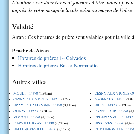
Attention : ces données sont fournies à titre indicatif, vou
auprès de votre mosquée locale et/ou au moyen de l'obser
Validité
Airan : Ces horaires de prière sont valables pour la ville 
Proche de Airan
Horaires de prières 14 Calvados
Horaires de prières Basse-Normandie
Autres villes
MOULT - 14370
(1,93km)
CESNY AUX VIGNES OU
CESNY AUX VIGNES - 14270
(2,74km)
ARGENCES - 14370
(2,94
BRAY LA CAMPAGNE - 14190
(3,11km)
BILLY - 14370
(3,17km)
OUEZY - 14270
(4,03km)
CANTELOUP - 14370
(4,
VIMONT - 14370
(4,22km)
CROISSANVILLE - 1437
FIERVILLE BRAY - 14190
(4,63km)
BISSIERES - 14370
(4,63
BELLENGREVILLE - 14370
(5,14km)
CHICHEBOVILLE - 1437