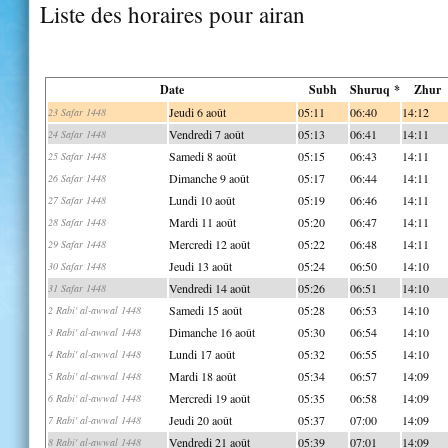
Liste des horaires pour airan
Date
Subh
Shuruq *
Zhur
Jeudi 6 août
05:11
06:40
14:12
23 Safar 1448
Vendredi 7 août
05:13
06:41
14:11
24 Safar 1448
Samedi 8 août
05:15
06:43
14:11
25 Safar 1448
Dimanche 9 août
05:17
06:44
14:11
26 Safar 1448
Lundi 10 août
05:19
06:46
14:11
27 Safar 1448
Mardi 11 août
05:20
06:47
14:11
28 Safar 1448
Mercredi 12 août
05:22
06:48
14:11
29 Safar 1448
Jeudi 13 août
05:24
06:50
14:10
30 Safar 1448
Vendredi 14 août
05:26
06:51
14:10
31 Safar 1448
Samedi 15 août
05:28
06:53
14:10
2 Rabi' al-awwal 1448
Dimanche 16 août
05:30
06:54
14:10
3 Rabi' al-awwal 1448
Lundi 17 août
05:32
06:55
14:10
4 Rabi' al-awwal 1448
Mardi 18 août
05:34
06:57
14:09
5 Rabi' al-awwal 1448
Mercredi 19 août
05:35
06:58
14:09
6 Rabi' al-awwal 1448
Jeudi 20 août
05:37
07:00
14:09
7 Rabi' al-awwal 1448
Vendredi 21 août
05:39
07:01
14:09
8 Rabi' al-awwal 1448