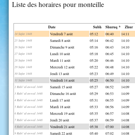
Liste des horaires pour monteille
Date
Subh
Shuruq *
Zhur
Vendredi 7 août
05:12
06:40
14:11
24 Safar 1448
Samedi 8 août
05:14
06:42
14:10
25 Safar 1448
Dimanche 9 août
05:16
06:43
14:10
26 Safar 1448
Lundi 10 août
05:18
06:45
14:10
27 Safar 1448
Mardi 11 août
05:20
06:46
14:10
28 Safar 1448
Mercredi 12 août
05:22
06:48
14:10
29 Safar 1448
Jeudi 13 août
05:23
06:49
14:10
30 Safar 1448
Vendredi 14 août
05:25
06:50
14:10
31 Safar 1448
Samedi 15 août
05:27
06:52
14:09
2 Rabi' al-awwal 1448
Dimanche 16 août
05:29
06:53
14:09
3 Rabi' al-awwal 1448
Lundi 17 août
05:31
06:55
14:09
4 Rabi' al-awwal 1448
Mardi 18 août
05:33
06:56
14:09
5 Rabi' al-awwal 1448
Mercredi 19 août
05:35
06:57
14:08
6 Rabi' al-awwal 1448
Jeudi 20 août
05:37
06:59
14:08
7 Rabi' al-awwal 1448
Vendredi 21 août
05:38
07:00
14:08
8 Rabi' al-awwal 1448
Samedi 22 août
05:40
07:02
14:08
9 Rabi' al-awwal 1448