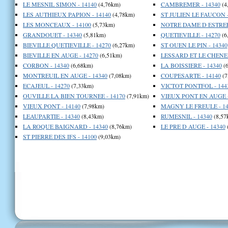
LE MESNIL SIMON - 14140
(4,76km)
CAMBREMER - 14340
(4
LES AUTHIEUX PAPION - 14140
(4,78km)
ST JULIEN LE FAUCON -
LES MONCEAUX - 14100
(5,73km)
NOTRE DAME D ESTREES
GRANDOUET - 14340
(5,81km)
QUETIEVILLE - 14270
(6
BIEVILLE QUETIEVILLE - 14270
(6,27km)
ST OUEN LE PIN - 14340
BIEVILLE EN AUGE - 14270
(6,51km)
LESSARD ET LE CHENE 
CORBON - 14340
(6,68km)
LA BOISSIERE - 14340
(6
MONTREUIL EN AUGE - 14340
(7,08km)
COUPESARTE - 14140
(7
ECAJEUL - 14270
(7,33km)
VICTOT PONTFOL - 144
OUVILLE LA BIEN TOURNEE - 14170
(7,91km)
VIEUX PONT EN AUGE -
VIEUX PONT - 14140
(7,98km)
MAGNY LE FREULE - 14
LEAUPARTIE - 14340
(8,43km)
RUMESNIL - 14340
(8,57
LA ROQUE BAIGNARD - 14340
(8,76km)
LE PRE D AUGE - 14340
ST PIERRE DES IFS - 14100
(9,03km)