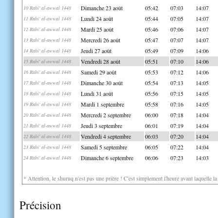
Dimanche 23 août
05:42
07:03
14:07
10 Rabi' al-awwal 1448
Lundi 24 août
05:44
07:05
14:07
11 Rabi' al-awwal 1448
Mardi 25 août
05:46
07:06
14:07
12 Rabi' al-awwal 1448
Mercredi 26 août
05:47
07:07
14:07
13 Rabi' al-awwal 1448
Jeudi 27 août
05:49
07:09
14:06
14 Rabi' al-awwal 1448
Vendredi 28 août
05:51
07:10
14:06
15 Rabi' al-awwal 1448
Samedi 29 août
05:53
07:12
14:06
16 Rabi' al-awwal 1448
Dimanche 30 août
05:54
07:13
14:05
17 Rabi' al-awwal 1448
Lundi 31 août
05:56
07:15
14:05
18 Rabi' al-awwal 1448
Mardi 1 septembre
05:58
07:16
14:05
19 Rabi' al-awwal 1448
Mercredi 2 septembre
06:00
07:18
14:04
20 Rabi' al-awwal 1448
Jeudi 3 septembre
06:01
07:19
14:04
21 Rabi' al-awwal 1448
Vendredi 4 septembre
06:03
07:20
14:04
22 Rabi' al-awwal 1448
Samedi 5 septembre
06:05
07:22
14:04
23 Rabi' al-awwal 1448
Dimanche 6 septembre
06:06
07:23
14:03
24 Rabi' al-awwal 1448
* Attention, le shuruq n'est pas une prière ! C'est simplement l'heure avant laquelle l
Précision