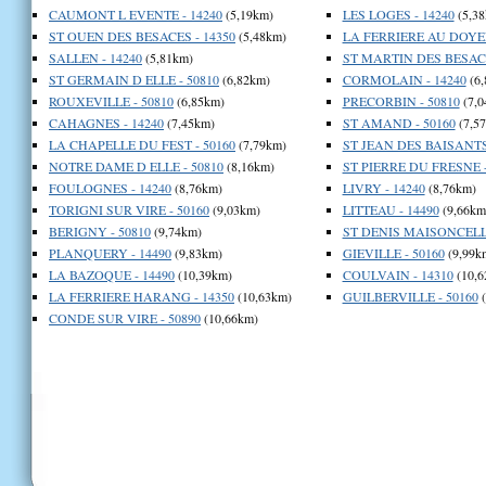
CAUMONT L EVENTE - 14240
(5,19km)
LES LOGES - 14240
(5,38
ST OUEN DES BESACES - 14350
(5,48km)
LA FERRIERE AU DOYEN
SALLEN - 14240
(5,81km)
ST MARTIN DES BESACE
ST GERMAIN D ELLE - 50810
(6,82km)
CORMOLAIN - 14240
(6,
ROUXEVILLE - 50810
(6,85km)
PRECORBIN - 50810
(7,0
CAHAGNES - 14240
(7,45km)
ST AMAND - 50160
(7,5
LA CHAPELLE DU FEST - 50160
(7,79km)
ST JEAN DES BAISANTS 
NOTRE DAME D ELLE - 50810
(8,16km)
ST PIERRE DU FRESNE -
FOULOGNES - 14240
(8,76km)
LIVRY - 14240
(8,76km)
TORIGNI SUR VIRE - 50160
(9,03km)
LITTEAU - 14490
(9,66km
BERIGNY - 50810
(9,74km)
ST DENIS MAISONCELLE
PLANQUERY - 14490
(9,83km)
GIEVILLE - 50160
(9,99k
LA BAZOQUE - 14490
(10,39km)
COULVAIN - 14310
(10,6
LA FERRIERE HARANG - 14350
(10,63km)
GUILBERVILLE - 50160
(
CONDE SUR VIRE - 50890
(10,66km)