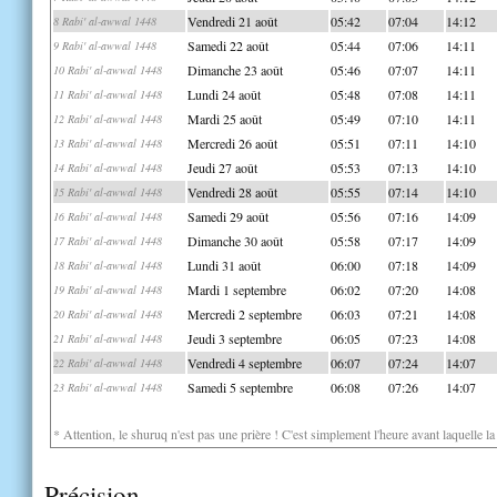
Vendredi 21 août
05:42
07:04
14:12
8 Rabi' al-awwal 1448
Samedi 22 août
05:44
07:06
14:11
9 Rabi' al-awwal 1448
Dimanche 23 août
05:46
07:07
14:11
10 Rabi' al-awwal 1448
Lundi 24 août
05:48
07:08
14:11
11 Rabi' al-awwal 1448
Mardi 25 août
05:49
07:10
14:11
12 Rabi' al-awwal 1448
Mercredi 26 août
05:51
07:11
14:10
13 Rabi' al-awwal 1448
Jeudi 27 août
05:53
07:13
14:10
14 Rabi' al-awwal 1448
Vendredi 28 août
05:55
07:14
14:10
15 Rabi' al-awwal 1448
Samedi 29 août
05:56
07:16
14:09
16 Rabi' al-awwal 1448
Dimanche 30 août
05:58
07:17
14:09
17 Rabi' al-awwal 1448
Lundi 31 août
06:00
07:18
14:09
18 Rabi' al-awwal 1448
Mardi 1 septembre
06:02
07:20
14:08
19 Rabi' al-awwal 1448
Mercredi 2 septembre
06:03
07:21
14:08
20 Rabi' al-awwal 1448
Jeudi 3 septembre
06:05
07:23
14:08
21 Rabi' al-awwal 1448
Vendredi 4 septembre
06:07
07:24
14:07
22 Rabi' al-awwal 1448
Samedi 5 septembre
06:08
07:26
14:07
23 Rabi' al-awwal 1448
* Attention, le shuruq n'est pas une prière ! C'est simplement l'heure avant laquelle l
Précision