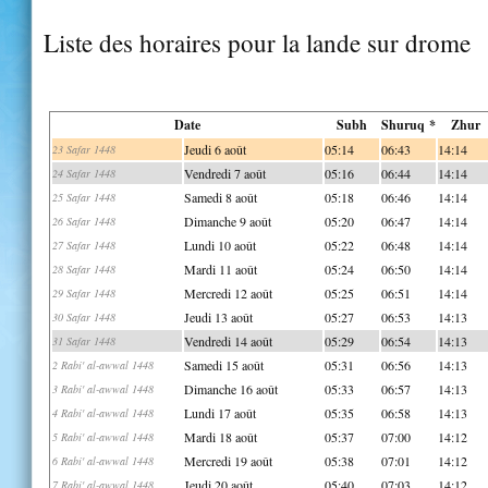
Liste des horaires pour la lande sur drome
Date
Subh
Shuruq *
Zhur
Jeudi 6 août
05:14
06:43
14:14
23 Safar 1448
Vendredi 7 août
05:16
06:44
14:14
24 Safar 1448
Samedi 8 août
05:18
06:46
14:14
25 Safar 1448
Dimanche 9 août
05:20
06:47
14:14
26 Safar 1448
Lundi 10 août
05:22
06:48
14:14
27 Safar 1448
Mardi 11 août
05:24
06:50
14:14
28 Safar 1448
Mercredi 12 août
05:25
06:51
14:14
29 Safar 1448
Jeudi 13 août
05:27
06:53
14:13
30 Safar 1448
Vendredi 14 août
05:29
06:54
14:13
31 Safar 1448
Samedi 15 août
05:31
06:56
14:13
2 Rabi' al-awwal 1448
Dimanche 16 août
05:33
06:57
14:13
3 Rabi' al-awwal 1448
Lundi 17 août
05:35
06:58
14:13
4 Rabi' al-awwal 1448
Mardi 18 août
05:37
07:00
14:12
5 Rabi' al-awwal 1448
Mercredi 19 août
05:38
07:01
14:12
6 Rabi' al-awwal 1448
Jeudi 20 août
05:40
07:03
14:12
7 Rabi' al-awwal 1448