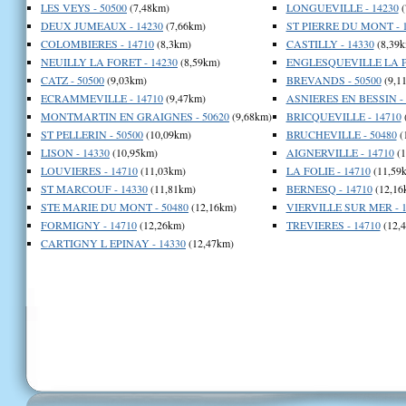
LES VEYS - 50500
(7,48km)
LONGUEVILLE - 14230
(
DEUX JUMEAUX - 14230
(7,66km)
ST PIERRE DU MONT - 
COLOMBIERES - 14710
(8,3km)
CASTILLY - 14330
(8,39k
NEUILLY LA FORET - 14230
(8,59km)
ENGLESQUEVILLE LA PE
CATZ - 50500
(9,03km)
BREVANDS - 50500
(9,1
ECRAMMEVILLE - 14710
(9,47km)
ASNIERES EN BESSIN - 
MONTMARTIN EN GRAIGNES - 50620
(9,68km)
BRICQUEVILLE - 14710
ST PELLERIN - 50500
(10,09km)
BRUCHEVILLE - 50480
(
LISON - 14330
(10,95km)
AIGNERVILLE - 14710
(1
LOUVIERES - 14710
(11,03km)
LA FOLIE - 14710
(11,59
ST MARCOUF - 14330
(11,81km)
BERNESQ - 14710
(12,16
STE MARIE DU MONT - 50480
(12,16km)
VIERVILLE SUR MER - 1
FORMIGNY - 14710
(12,26km)
TREVIERES - 14710
(12,
CARTIGNY L EPINAY - 14330
(12,47km)