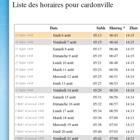
Liste des horaires pour cardonville
Date
Subh
Shuruq *
Zhur
Jeudi 6 août
05:13
06:43
14:15
23 Safar 1448
Vendredi 7 août
05:15
06:44
14:15
24 Safar 1448
Samedi 8 août
05:17
06:46
14:15
25 Safar 1448
Dimanche 9 août
05:19
06:47
14:15
26 Safar 1448
Lundi 10 août
05:21
06:48
14:15
27 Safar 1448
Mardi 11 août
05:23
06:50
14:14
28 Safar 1448
Mercredi 12 août
05:25
06:51
14:14
29 Safar 1448
Jeudi 13 août
05:27
06:53
14:14
30 Safar 1448
Vendredi 14 août
05:29
06:54
14:14
31 Safar 1448
Samedi 15 août
05:31
06:56
14:14
2 Rabi' al-awwal 1448
Dimanche 16 août
05:32
06:57
14:14
3 Rabi' al-awwal 1448
Lundi 17 août
05:34
06:59
14:13
4 Rabi' al-awwal 1448
Mardi 18 août
05:36
07:00
14:13
5 Rabi' al-awwal 1448
Mercredi 19 août
05:38
07:01
14:13
6 Rabi' al-awwal 1448
Jeudi 20 août
05:40
07:03
14:13
7 Rabi' al-awwal 1448
Vendredi 21 août
05:42
07:04
14:12
8 Rabi' al-awwal 1448