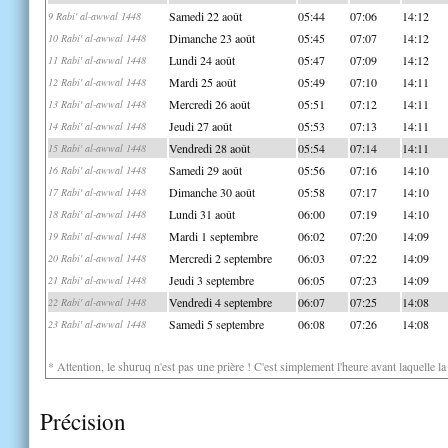
Samedi 22 août
05:44
07:06
14:12
9 Rabi' al-awwal 1448
Dimanche 23 août
05:45
07:07
14:12
10 Rabi' al-awwal 1448
Lundi 24 août
05:47
07:09
14:12
11 Rabi' al-awwal 1448
Mardi 25 août
05:49
07:10
14:11
12 Rabi' al-awwal 1448
Mercredi 26 août
05:51
07:12
14:11
13 Rabi' al-awwal 1448
Jeudi 27 août
05:53
07:13
14:11
14 Rabi' al-awwal 1448
Vendredi 28 août
05:54
07:14
14:11
15 Rabi' al-awwal 1448
Samedi 29 août
05:56
07:16
14:10
16 Rabi' al-awwal 1448
Dimanche 30 août
05:58
07:17
14:10
17 Rabi' al-awwal 1448
Lundi 31 août
06:00
07:19
14:10
18 Rabi' al-awwal 1448
Mardi 1 septembre
06:02
07:20
14:09
19 Rabi' al-awwal 1448
Mercredi 2 septembre
06:03
07:22
14:09
20 Rabi' al-awwal 1448
Jeudi 3 septembre
06:05
07:23
14:09
21 Rabi' al-awwal 1448
Vendredi 4 septembre
06:07
07:25
14:08
22 Rabi' al-awwal 1448
Samedi 5 septembre
06:08
07:26
14:08
23 Rabi' al-awwal 1448
* Attention, le shuruq n'est pas une prière ! C'est simplement l'heure avant laquelle l
Précision