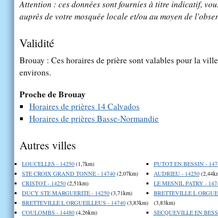
Attention : ces données sont fournies à titre indicatif, vou
auprès de votre mosquée locale et/ou au moyen de l'obser
Validité
Brouay : Ces horaires de prière sont valables pour la vill
environs.
Proche de Brouay
Horaires de prières 14 Calvados
Horaires de prières Basse-Normandie
Autres villes
LOUCELLES - 14250
(1,7km)
PUTOT EN BESSIN - 147
STE CROIX GRAND TONNE - 14740
(2,07km)
AUDRIEU - 14250
(2,44k
CRISTOT - 14250
(2,51km)
LE MESNIL PATRY - 147
DUCY STE MARGUERITE - 14250
(3,71km)
BRETTEVILLE L ORGUEI
BRETTEVILLE L ORGUEILLEUS - 14740
(3,83km)
(3,83km)
COULOMBS - 14480
(4,26km)
SECQUEVILLE EN BESSI