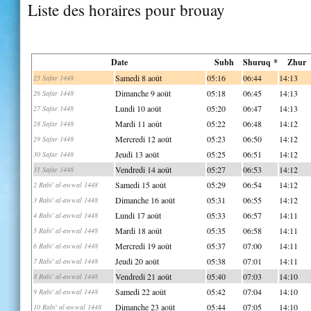
Liste des horaires pour brouay
Date
Subh
Shuruq *
Zhur
Samedi 8 août
05:16
06:44
14:13
25 Safar 1448
Dimanche 9 août
05:18
06:45
14:13
26 Safar 1448
Lundi 10 août
05:20
06:47
14:13
27 Safar 1448
Mardi 11 août
05:22
06:48
14:12
28 Safar 1448
Mercredi 12 août
05:23
06:50
14:12
29 Safar 1448
Jeudi 13 août
05:25
06:51
14:12
30 Safar 1448
Vendredi 14 août
05:27
06:53
14:12
31 Safar 1448
Samedi 15 août
05:29
06:54
14:12
2 Rabi' al-awwal 1448
Dimanche 16 août
05:31
06:55
14:12
3 Rabi' al-awwal 1448
Lundi 17 août
05:33
06:57
14:11
4 Rabi' al-awwal 1448
Mardi 18 août
05:35
06:58
14:11
5 Rabi' al-awwal 1448
Mercredi 19 août
05:37
07:00
14:11
6 Rabi' al-awwal 1448
Jeudi 20 août
05:38
07:01
14:11
7 Rabi' al-awwal 1448
Vendredi 21 août
05:40
07:03
14:10
8 Rabi' al-awwal 1448
Samedi 22 août
05:42
07:04
14:10
9 Rabi' al-awwal 1448
Dimanche 23 août
05:44
07:05
14:10
10 Rabi' al-awwal 1448