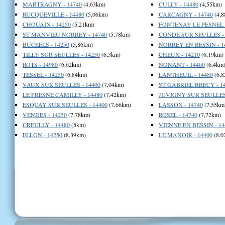
MARTRAGNY - 14740
(4,63km)
CULLY - 14480
(4,55km)
RUCQUEVILLE - 14480
(5,06km)
CARCAGNY - 14740
(4,8
CHOUAIN - 14250
(5,21km)
FONTENAY LE PESNEL -
ST MANVIEU NORREY - 14740
(5,78km)
CONDE SUR SEULLES - 
BUCEELS - 14250
(5,86km)
NORREY EN BESSIN - 1
TILLY SUR SEULLES - 14250
(6,3km)
CHEUX - 14210
(6,19km)
ROTS - 14980
(6,62km)
NONANT - 14400
(6,4km
TESSEL - 14250
(6,84km)
LANTHEUIL - 14480
(6,8
VAUX SUR SEULLES - 14400
(7,04km)
ST GABRIEL BRECY - 1
LE FRESNE CAMILLY - 14480
(7,42km)
JUVIGNY SUR SEULLES 
ESQUAY SUR SEULLES - 14400
(7,66km)
LASSON - 14740
(7,55km
VENDES - 14250
(7,78km)
ROSEL - 14740
(7,72km)
CREULLY - 14480
(8km)
VIENNE EN BESSIN - 14
ELLON - 14250
(8,39km)
LE MANOIR - 14400
(8,0