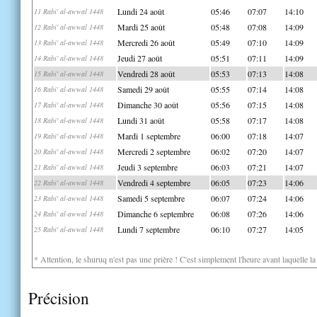
Lundi 24 août
05:46
07:07
14:10
11 Rabi' al-awwal 1448
Mardi 25 août
05:48
07:08
14:09
12 Rabi' al-awwal 1448
Mercredi 26 août
05:49
07:10
14:09
13 Rabi' al-awwal 1448
Jeudi 27 août
05:51
07:11
14:09
14 Rabi' al-awwal 1448
Vendredi 28 août
05:53
07:13
14:08
15 Rabi' al-awwal 1448
Samedi 29 août
05:55
07:14
14:08
16 Rabi' al-awwal 1448
Dimanche 30 août
05:56
07:15
14:08
17 Rabi' al-awwal 1448
Lundi 31 août
05:58
07:17
14:08
18 Rabi' al-awwal 1448
Mardi 1 septembre
06:00
07:18
14:07
19 Rabi' al-awwal 1448
Mercredi 2 septembre
06:02
07:20
14:07
20 Rabi' al-awwal 1448
Jeudi 3 septembre
06:03
07:21
14:07
21 Rabi' al-awwal 1448
Vendredi 4 septembre
06:05
07:23
14:06
22 Rabi' al-awwal 1448
Samedi 5 septembre
06:07
07:24
14:06
23 Rabi' al-awwal 1448
Dimanche 6 septembre
06:08
07:26
14:06
24 Rabi' al-awwal 1448
Lundi 7 septembre
06:10
07:27
14:05
25 Rabi' al-awwal 1448
* Attention, le shuruq n'est pas une prière ! C'est simplement l'heure avant laquelle l
Précision