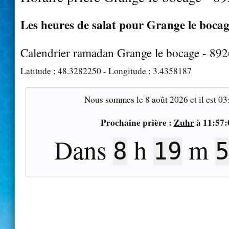
Les heures de salat pour Grange le bocage
Calendrier ramadan Grange le bocage - 89
Latitude :
48.3282250
- Longitude :
3.4358187
Nous sommes le
8 août 2026
et il est
03
Prochaine prière :
Zuhr
à
11:57:
Dans
h
m
8
19