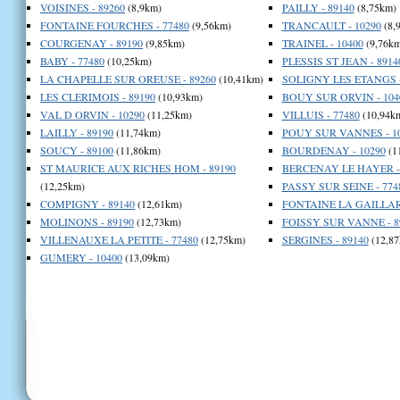
VOISINES - 89260
(8,9km)
PAILLY - 89140
(8,75km)
FONTAINE FOURCHES - 77480
(9,56km)
TRANCAULT - 10290
(8,
COURGENAY - 89190
(9,85km)
TRAINEL - 10400
(9,76km
BABY - 77480
(10,25km)
PLESSIS ST JEAN - 8914
LA CHAPELLE SUR OREUSE - 89260
(10,41km)
SOLIGNY LES ETANGS -
LES CLERIMOIS - 89190
(10,93km)
BOUY SUR ORVIN - 104
VAL D ORVIN - 10290
(11,25km)
VILLUIS - 77480
(10,94k
LAILLY - 89190
(11,74km)
POUY SUR VANNES - 1
SOUCY - 89100
(11,86km)
BOURDENAY - 10290
(1
ST MAURICE AUX RICHES HOM - 89190
BERCENAY LE HAYER - 
(12,25km)
PASSY SUR SEINE - 774
COMPIGNY - 89140
(12,61km)
FONTAINE LA GAILLARD
MOLINONS - 89190
(12,73km)
FOISSY SUR VANNE - 8
VILLENAUXE LA PETITE - 77480
(12,75km)
SERGINES - 89140
(12,87
GUMERY - 10400
(13,09km)