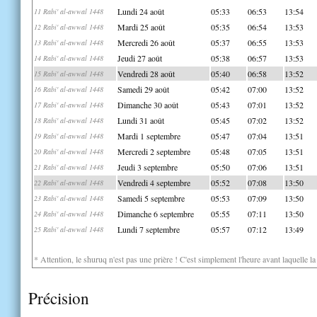
Lundi 24 août
05:33
06:53
13:54
11 Rabi' al-awwal 1448
Mardi 25 août
05:35
06:54
13:53
12 Rabi' al-awwal 1448
Mercredi 26 août
05:37
06:55
13:53
13 Rabi' al-awwal 1448
Jeudi 27 août
05:38
06:57
13:53
14 Rabi' al-awwal 1448
Vendredi 28 août
05:40
06:58
13:52
15 Rabi' al-awwal 1448
Samedi 29 août
05:42
07:00
13:52
16 Rabi' al-awwal 1448
Dimanche 30 août
05:43
07:01
13:52
17 Rabi' al-awwal 1448
Lundi 31 août
05:45
07:02
13:52
18 Rabi' al-awwal 1448
Mardi 1 septembre
05:47
07:04
13:51
19 Rabi' al-awwal 1448
Mercredi 2 septembre
05:48
07:05
13:51
20 Rabi' al-awwal 1448
Jeudi 3 septembre
05:50
07:06
13:51
21 Rabi' al-awwal 1448
Vendredi 4 septembre
05:52
07:08
13:50
22 Rabi' al-awwal 1448
Samedi 5 septembre
05:53
07:09
13:50
23 Rabi' al-awwal 1448
Dimanche 6 septembre
05:55
07:11
13:50
24 Rabi' al-awwal 1448
Lundi 7 septembre
05:57
07:12
13:49
25 Rabi' al-awwal 1448
* Attention, le shuruq n'est pas une prière ! C'est simplement l'heure avant laquelle l
Précision