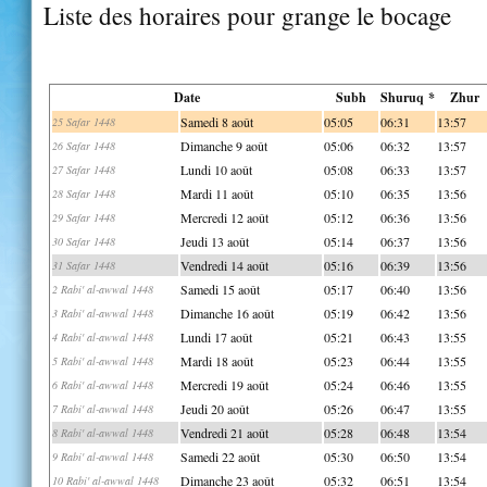
Liste des horaires pour grange le bocage
Date
Subh
Shuruq *
Zhur
Samedi 8 août
05:05
06:31
13:57
25 Safar 1448
Dimanche 9 août
05:06
06:32
13:57
26 Safar 1448
Lundi 10 août
05:08
06:33
13:57
27 Safar 1448
Mardi 11 août
05:10
06:35
13:56
28 Safar 1448
Mercredi 12 août
05:12
06:36
13:56
29 Safar 1448
Jeudi 13 août
05:14
06:37
13:56
30 Safar 1448
Vendredi 14 août
05:16
06:39
13:56
31 Safar 1448
Samedi 15 août
05:17
06:40
13:56
2 Rabi' al-awwal 1448
Dimanche 16 août
05:19
06:42
13:56
3 Rabi' al-awwal 1448
Lundi 17 août
05:21
06:43
13:55
4 Rabi' al-awwal 1448
Mardi 18 août
05:23
06:44
13:55
5 Rabi' al-awwal 1448
Mercredi 19 août
05:24
06:46
13:55
6 Rabi' al-awwal 1448
Jeudi 20 août
05:26
06:47
13:55
7 Rabi' al-awwal 1448
Vendredi 21 août
05:28
06:48
13:54
8 Rabi' al-awwal 1448
Samedi 22 août
05:30
06:50
13:54
9 Rabi' al-awwal 1448
Dimanche 23 août
05:32
06:51
13:54
10 Rabi' al-awwal 1448