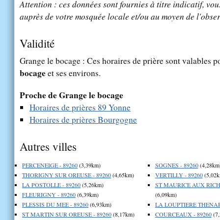
Attention : ces données sont fournies à titre indicatif, vou
auprès de votre mosquée locale et/ou au moyen de l'obser
Validité
Grange le bocage : Ces horaires de prière sont valables po
bocage
et ses environs.
Proche de Grange le bocage
Horaires de prières 89 Yonne
Horaires de prières Bourgogne
Autres villes
PERCENEIGE - 89260
(3,39km)
SOGNES - 89260
(4,28km
THORIGNY SUR OREUSE - 89260
(4,65km)
VERTILLY - 89260
(5,02k
LA POSTOLLE - 89260
(5,26km)
ST MAURICE AUX RICH
FLEURIGNY - 89260
(6,39km)
(6,09km)
PLESSIS DU MEE - 89260
(6,93km)
LA LOUPTIERE THENARD
ST MARTIN SUR OREUSE - 89260
(8,17km)
COURCEAUX - 89260
(7