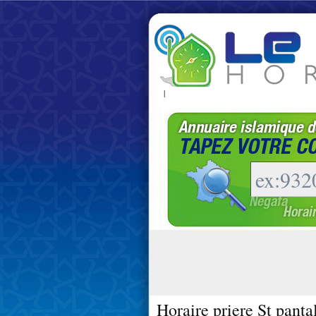
|
Horaire priere St pant