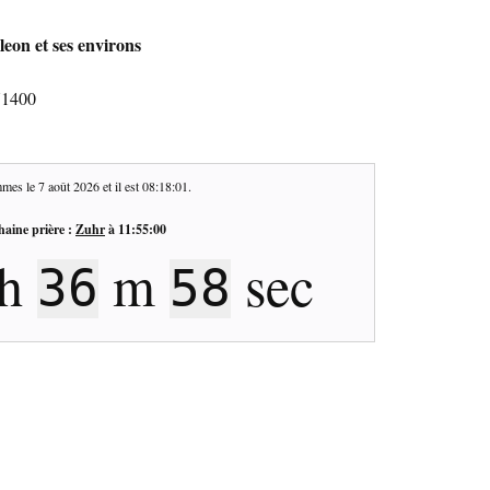
leon et ses environs
71400
mes le
7 août 2026
et il est
08:18:01
.
haine prière :
Zuhr
à
11:55:00
h
m
sec
36
58