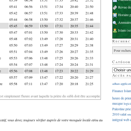
05:41
06:56
13:51
17:34
20:40
21:50
Revue d
05:42
06:57
13:51
17:33
20:39
21:48
Horaire p
05:44
06:58
13:50
17:32
20:37
21:46
Annuaire
05:45
06:59
13:50
17:31
20:35
21:44
Islam
(se
05:47
07:01
13:50
17:30
20:33
21:42
05:48
07:02
13:49
17:28
20:31
21:40
Recherc
05:50
07:03
13:49
17:27
20:29
21:38
05:51
07:04
13:49
17:26
20:27
21:35
e
05:53
07:06
13:48
17:25
20:26
21:33
Catégor
05:54
07:07
13:48
17:24
20:24
21:31
e
05:56
07:08
13:48
17:23
20:22
21:29
Accès p
05:57
07:09
13:47
17:22
20:20
21:27
re
05:58
07:11
13:47
17:20
20:18
21:25
adhan
applicat
Finance Isla
'est simplement l'heure avant laquelle la prière du subh doit être accomplie
heure de prie
mecque
logici
Palestine
prie
2010
salat
sm
intégral
web
dicatif, vous devez toujours vérifier auprès de votre mosquée locale et/ou au