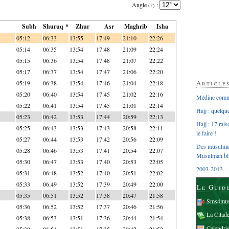
Angle
:
(?)
Subh
Shuruq *
Zhur
Asr
Maghrib
Isha
05:12
06:33
13:55
17:49
21:10
22:26
05:14
06:35
13:54
17:48
21:09
22:24
05:15
06:36
13:54
17:48
21:07
22:22
05:17
06:37
13:54
17:47
21:06
22:20
Article
05:19
06:38
13:54
17:46
21:04
22:18
05:20
06:40
13:54
17:45
21:02
22:16
Médine comme
05:22
06:41
13:54
17:45
21:01
22:14
Hajj : quelq
05:23
06:42
13:53
17:44
20:59
22:13
Hajj : 17 rai
05:25
06:43
13:53
17:43
20:58
22:11
le faire !
05:27
06:44
13:53
17:42
20:56
22:09
Des musulman
05:28
06:46
13:53
17:41
20:54
22:07
Musulman bl
05:30
06:47
13:53
17:40
20:53
22:05
2003-2013 – 
05:31
06:48
13:52
17:40
20:51
22:02
05:33
06:49
13:52
17:39
20:49
22:00
Le Guid
05:35
06:51
13:52
17:38
20:47
21:58
Sms4mus
05:36
06:52
13:52
17:37
20:46
21:56
La Citad
05:38
06:53
13:51
17:36
20:44
21:54
Calendri
05:39
06:54
13:51
17:35
20:42
21:52