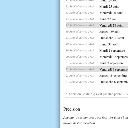
Mardi 25 août
12 Rabi' al-awwal 1448
Mercredi 26 août
13 Rabi' al-awwal 1448
Jeudi 27 août
14 Rabi' al-awwal 1448
Vendredi 28 août
15 Rabi' al-awwal 1448
Samedi 29 août
16 Rabi' al-awwal 1448
Dimanche 30 août
17 Rabi' al-awwal 1448
Lundi 31 août
18 Rabi' al-awwal 1448
Mardi 1 septembre
19 Rabi' al-awwal 1448
Mercredi 2 septembr
20 Rabi' al-awwal 1448
Jeudi 3 septembre
21 Rabi' al-awwal 1448
Vendredi 4 septembr
22 Rabi' al-awwal 1448
Samedi 5 septembre
23 Rabi' al-awwal 1448
Dimanche 6 septemb
24 Rabi' al-awwal 1448
* Attention, le shuruq n'est pas une prière ! C
Précision
Attention : ces données sont fournies à titre in
moyen de l'observation.