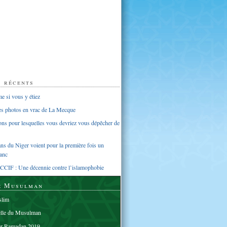
s récents
 si vous y étiez
ues photos en vrac de La Mecque
sons pour lesquelles vous devriez vous dépêcher de
s du Niger voient pour la première fois un
anc
CCIF : Une décennie contre l’islamophobie
e Musulman
lim
elle du Musulman
er Ramadan 2019