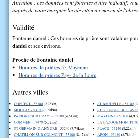
Attention : ces données sont fournies à titre indicatif, vou
auprès de votre mosquée locale et/ou au moyen de l'obser
Validité
Fontaine daniel : Ces horaires de prière sont valables pou
daniel
et ses environs.
Proche de Fontaine daniel
Horaires de prières 53 Mayenne
Horaires de prières Pays de la Loire
Autres villes
CONTEST - 53100
(2,28km)
ST BAUDELLE - 53100
(2
MOULAY - 53100
(3,38km)
ST GEORGES BUTTAVENT
PARIGNE SUR BRAYE - 53100
(4,61km)
MAYENNE - 53100
(4,97
COMMER - 53470
(5,72km)
LA BAZOGE MONTPINCO
ST GERMAIN D ANXURE - 53240
(7,74km)
PLACE - 53240
(8,22km)
CHATILLON SUR COLMONT - 53100
(8,47km)
ARON - 53440
(8,78km)