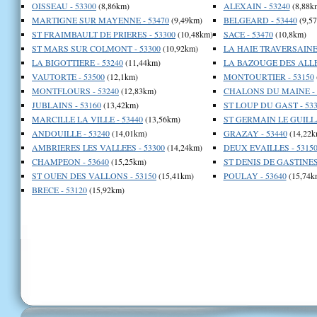
OISSEAU - 53300
(8,86km)
ALEXAIN - 53240
(8,88k
MARTIGNE SUR MAYENNE - 53470
(9,49km)
BELGEARD - 53440
(9,5
ST FRAIMBAULT DE PRIERES - 53300
(10,48km)
SACE - 53470
(10,8km)
ST MARS SUR COLMONT - 53300
(10,92km)
LA HAIE TRAVERSAINE 
LA BIGOTTIERE - 53240
(11,44km)
LA BAZOUGE DES ALLE
VAUTORTE - 53500
(12,1km)
MONTOURTIER - 53150
MONTFLOURS - 53240
(12,83km)
CHALONS DU MAINE - 
JUBLAINS - 53160
(13,42km)
ST LOUP DU GAST - 533
MARCILLE LA VILLE - 53440
(13,56km)
ST GERMAIN LE GUILLA
ANDOUILLE - 53240
(14,01km)
GRAZAY - 53440
(14,22k
AMBRIERES LES VALLEES - 53300
(14,24km)
DEUX EVAILLES - 5315
CHAMPEON - 53640
(15,25km)
ST DENIS DE GASTINES 
ST OUEN DES VALLONS - 53150
(15,41km)
POULAY - 53640
(15,74k
BRECE - 53120
(15,92km)