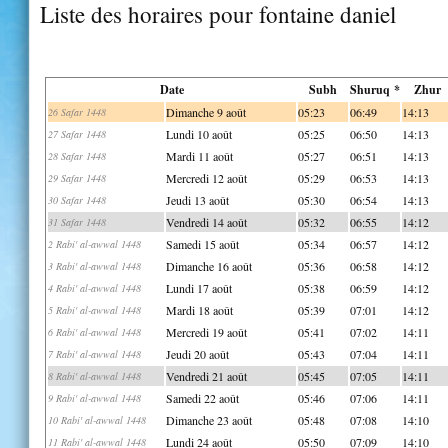
Liste des horaires pour fontaine daniel
Date
Subh
Shuruq *
Zhur
Dimanche 9 août
05:23
06:49
14:13
26 Safar 1448
Lundi 10 août
05:25
06:50
14:13
27 Safar 1448
Mardi 11 août
05:27
06:51
14:13
28 Safar 1448
Mercredi 12 août
05:29
06:53
14:13
29 Safar 1448
Jeudi 13 août
05:30
06:54
14:13
30 Safar 1448
Vendredi 14 août
05:32
06:55
14:12
31 Safar 1448
Samedi 15 août
05:34
06:57
14:12
2 Rabi' al-awwal 1448
Dimanche 16 août
05:36
06:58
14:12
3 Rabi' al-awwal 1448
Lundi 17 août
05:38
06:59
14:12
4 Rabi' al-awwal 1448
Mardi 18 août
05:39
07:01
14:12
5 Rabi' al-awwal 1448
Mercredi 19 août
05:41
07:02
14:11
6 Rabi' al-awwal 1448
Jeudi 20 août
05:43
07:04
14:11
7 Rabi' al-awwal 1448
Vendredi 21 août
05:45
07:05
14:11
8 Rabi' al-awwal 1448
Samedi 22 août
05:46
07:06
14:11
9 Rabi' al-awwal 1448
Dimanche 23 août
05:48
07:08
14:10
10 Rabi' al-awwal 1448
Lundi 24 août
05:50
07:09
14:10
11 Rabi' al-awwal 1448