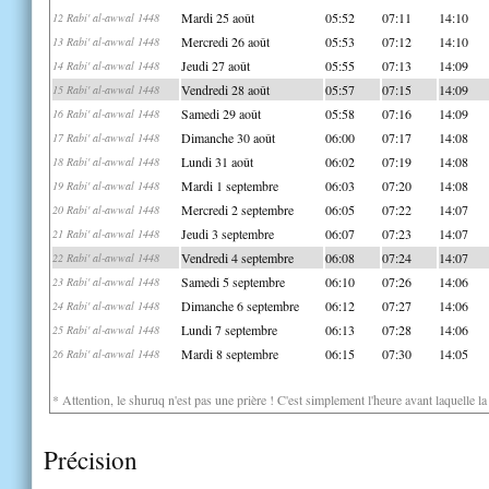
Mardi 25 août
05:52
07:11
14:10
12 Rabi' al-awwal 1448
Mercredi 26 août
05:53
07:12
14:10
13 Rabi' al-awwal 1448
Jeudi 27 août
05:55
07:13
14:09
14 Rabi' al-awwal 1448
Vendredi 28 août
05:57
07:15
14:09
15 Rabi' al-awwal 1448
Samedi 29 août
05:58
07:16
14:09
16 Rabi' al-awwal 1448
Dimanche 30 août
06:00
07:17
14:08
17 Rabi' al-awwal 1448
Lundi 31 août
06:02
07:19
14:08
18 Rabi' al-awwal 1448
Mardi 1 septembre
06:03
07:20
14:08
19 Rabi' al-awwal 1448
Mercredi 2 septembre
06:05
07:22
14:07
20 Rabi' al-awwal 1448
Jeudi 3 septembre
06:07
07:23
14:07
21 Rabi' al-awwal 1448
Vendredi 4 septembre
06:08
07:24
14:07
22 Rabi' al-awwal 1448
Samedi 5 septembre
06:10
07:26
14:06
23 Rabi' al-awwal 1448
Dimanche 6 septembre
06:12
07:27
14:06
24 Rabi' al-awwal 1448
Lundi 7 septembre
06:13
07:28
14:06
25 Rabi' al-awwal 1448
Mardi 8 septembre
06:15
07:30
14:05
26 Rabi' al-awwal 1448
* Attention, le shuruq n'est pas une prière ! C'est simplement l'heure avant laquelle l
Précision