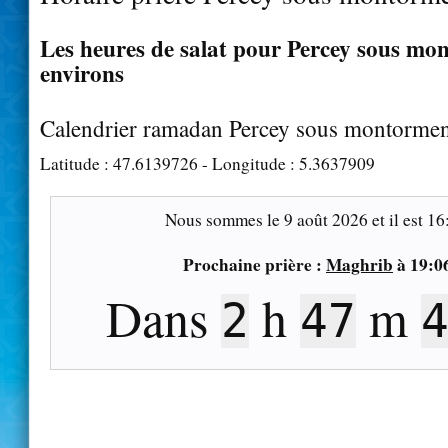
Les heures de salat pour Percey sous mon
environs
Calendrier ramadan Percey sous montormen
Latitude :
47.6139726
- Longitude :
5.3637909
Nous sommes le
9 août 2026
et il est
16
Prochaine prière :
Maghrib
à
19:0
Dans
h
m
2
47