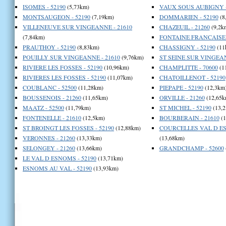
ISOMES - 52190
(5,73km)
VAUX SOUS AUBIGNY -
MONTSAUGEON - 52190
(7,19km)
DOMMARIEN - 52190
(8
VILLENEUVE SUR VINGEANNE - 21610
CHAZEUIL - 21260
(9,2k
(7,84km)
FONTAINE FRANCAISE -
PRAUTHOY - 52190
(8,83km)
CHASSIGNY - 52190
(11
POUILLY SUR VINGEANNE - 21610
(9,76km)
ST SEINE SUR VINGEAN
RIVIERE LES FOSSES - 52190
(10,96km)
CHAMPLITTE - 70600
(1
RIVIERES LES FOSSES - 52190
(11,07km)
CHATOILLENOT - 52190
COUBLANC - 52500
(11,28km)
PIEPAPE - 52190
(12,3km
BOUSSENOIS - 21260
(11,65km)
ORVILLE - 21260
(12,65k
MAATZ - 52500
(11,79km)
ST MICHEL - 52190
(13,2
FONTENELLE - 21610
(12,5km)
BOURBERAIN - 21610
(1
ST BROINGT LES FOSSES - 52190
(12,88km)
COURCELLES VAL D ES
VERONNES - 21260
(13,33km)
(13,68km)
SELONGEY - 21260
(13,66km)
GRANDCHAMP - 52600
LE VAL D ESNOMS - 52190
(13,71km)
ESNOMS AU VAL - 52190
(13,93km)