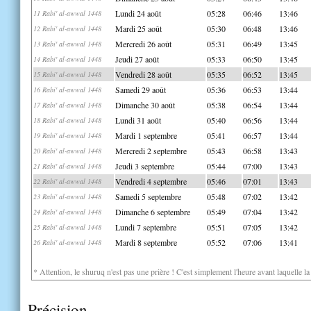
Lundi 24 août
05:28
06:46
13:46
11 Rabi' al-awwal 1448
Mardi 25 août
05:30
06:48
13:46
12 Rabi' al-awwal 1448
Mercredi 26 août
05:31
06:49
13:45
13 Rabi' al-awwal 1448
Jeudi 27 août
05:33
06:50
13:45
14 Rabi' al-awwal 1448
Vendredi 28 août
05:35
06:52
13:45
15 Rabi' al-awwal 1448
Samedi 29 août
05:36
06:53
13:44
16 Rabi' al-awwal 1448
Dimanche 30 août
05:38
06:54
13:44
17 Rabi' al-awwal 1448
Lundi 31 août
05:40
06:56
13:44
18 Rabi' al-awwal 1448
Mardi 1 septembre
05:41
06:57
13:44
19 Rabi' al-awwal 1448
Mercredi 2 septembre
05:43
06:58
13:43
20 Rabi' al-awwal 1448
Jeudi 3 septembre
05:44
07:00
13:43
21 Rabi' al-awwal 1448
Vendredi 4 septembre
05:46
07:01
13:43
22 Rabi' al-awwal 1448
Samedi 5 septembre
05:48
07:02
13:42
23 Rabi' al-awwal 1448
Dimanche 6 septembre
05:49
07:04
13:42
24 Rabi' al-awwal 1448
Lundi 7 septembre
05:51
07:05
13:42
25 Rabi' al-awwal 1448
Mardi 8 septembre
05:52
07:06
13:41
26 Rabi' al-awwal 1448
* Attention, le shuruq n'est pas une prière ! C'est simplement l'heure avant laquelle l
Précision