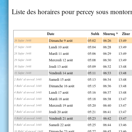
Liste des horaires pour percey sous montor
Date
Subh
Shuruq *
Zhur
Dimanche 9 août
05:02
06:26
13:49
26 Safar 1448
Lundi 10 août
05:04
06:28
13:49
27 Safar 1448
Mardi 11 août
05:06
06:29
13:49
28 Safar 1448
Mercredi 12 août
05:08
06:30
13:49
29 Safar 1448
Jeudi 13 août
05:09
06:32
13:48
30 Safar 1448
Vendredi 14 août
05:11
06:33
13:48
31 Safar 1448
Samedi 15 août
05:13
06:34
13:48
2 Rabi' al-awwal 1448
Dimanche 16 août
05:15
06:36
13:48
3 Rabi' al-awwal 1448
Lundi 17 août
05:16
06:37
13:48
4 Rabi' al-awwal 1448
Mardi 18 août
05:18
06:38
13:47
5 Rabi' al-awwal 1448
Mercredi 19 août
05:20
06:40
13:47
6 Rabi' al-awwal 1448
Jeudi 20 août
05:21
06:41
13:47
7 Rabi' al-awwal 1448
Vendredi 21 août
05:23
06:42
13:47
8 Rabi' al-awwal 1448
Samedi 22 août
05:25
06:44
13:46
9 Rabi' al-awwal 1448
Dimanche 23 août
05:27
06:45
13:46
10 Rabi' al-awwal 1448