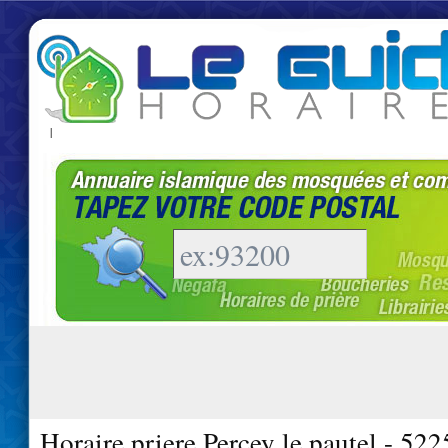
|
Horaire priere Percey le pautel - 522