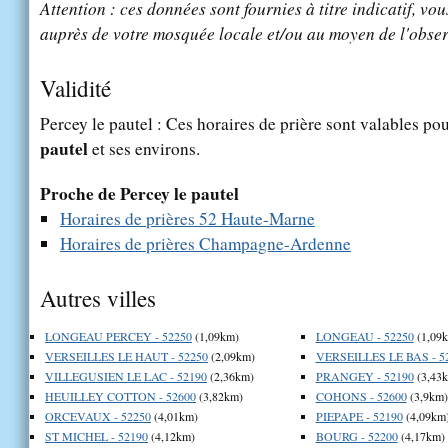
Attention : ces données sont fournies à titre indicatif, vou
auprès de votre mosquée locale et/ou au moyen de l'obser
Validité
Percey le pautel : Ces horaires de prière sont valables pou
pautel
et ses environs.
Proche de Percey le pautel
Horaires de prières 52 Haute-Marne
Horaires de prières Champagne-Ardenne
Autres villes
LONGEAU PERCEY - 52250
(1,09km)
LONGEAU - 52250
(1,09
VERSEILLES LE HAUT - 52250
(2,09km)
VERSEILLES LE BAS - 5
VILLEGUSIEN LE LAC - 52190
(2,36km)
PRANGEY - 52190
(3,43
HEUILLEY COTTON - 52600
(3,82km)
COHONS - 52600
(3,9km)
ORCEVAUX - 52250
(4,01km)
PIEPAPE - 52190
(4,09km
ST MICHEL - 52190
(4,12km)
BOURG - 52200
(4,17km)