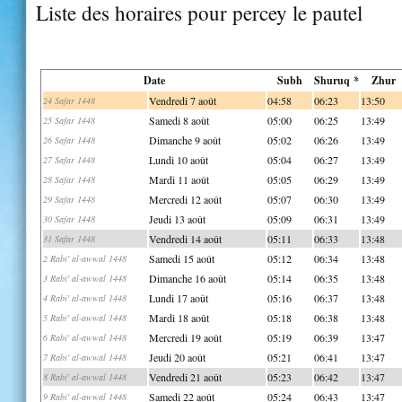
Liste des horaires pour percey le pautel
Date
Subh
Shuruq *
Zhur
Vendredi 7 août
04:58
06:23
13:50
24 Safar 1448
Samedi 8 août
05:00
06:25
13:49
25 Safar 1448
Dimanche 9 août
05:02
06:26
13:49
26 Safar 1448
Lundi 10 août
05:04
06:27
13:49
27 Safar 1448
Mardi 11 août
05:05
06:29
13:49
28 Safar 1448
Mercredi 12 août
05:07
06:30
13:49
29 Safar 1448
Jeudi 13 août
05:09
06:31
13:49
30 Safar 1448
Vendredi 14 août
05:11
06:33
13:48
31 Safar 1448
Samedi 15 août
05:12
06:34
13:48
2 Rabi' al-awwal 1448
Dimanche 16 août
05:14
06:35
13:48
3 Rabi' al-awwal 1448
Lundi 17 août
05:16
06:37
13:48
4 Rabi' al-awwal 1448
Mardi 18 août
05:18
06:38
13:48
5 Rabi' al-awwal 1448
Mercredi 19 août
05:19
06:39
13:47
6 Rabi' al-awwal 1448
Jeudi 20 août
05:21
06:41
13:47
7 Rabi' al-awwal 1448
Vendredi 21 août
05:23
06:42
13:47
8 Rabi' al-awwal 1448
Samedi 22 août
05:24
06:43
13:47
9 Rabi' al-awwal 1448