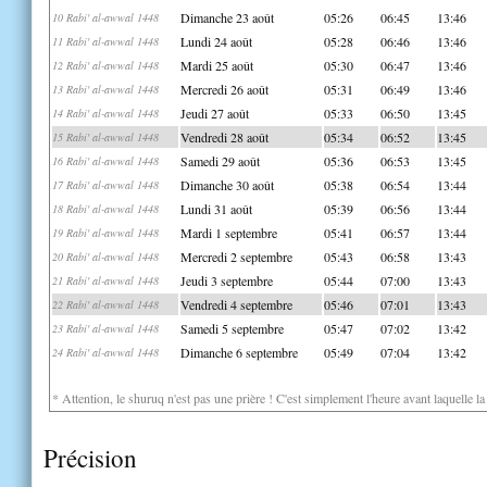
Dimanche 23 août
05:26
06:45
13:46
10 Rabi' al-awwal 1448
Lundi 24 août
05:28
06:46
13:46
11 Rabi' al-awwal 1448
Mardi 25 août
05:30
06:47
13:46
12 Rabi' al-awwal 1448
Mercredi 26 août
05:31
06:49
13:46
13 Rabi' al-awwal 1448
Jeudi 27 août
05:33
06:50
13:45
14 Rabi' al-awwal 1448
Vendredi 28 août
05:34
06:52
13:45
15 Rabi' al-awwal 1448
Samedi 29 août
05:36
06:53
13:45
16 Rabi' al-awwal 1448
Dimanche 30 août
05:38
06:54
13:44
17 Rabi' al-awwal 1448
Lundi 31 août
05:39
06:56
13:44
18 Rabi' al-awwal 1448
Mardi 1 septembre
05:41
06:57
13:44
19 Rabi' al-awwal 1448
Mercredi 2 septembre
05:43
06:58
13:43
20 Rabi' al-awwal 1448
Jeudi 3 septembre
05:44
07:00
13:43
21 Rabi' al-awwal 1448
Vendredi 4 septembre
05:46
07:01
13:43
22 Rabi' al-awwal 1448
Samedi 5 septembre
05:47
07:02
13:42
23 Rabi' al-awwal 1448
Dimanche 6 septembre
05:49
07:04
13:42
24 Rabi' al-awwal 1448
* Attention, le shuruq n'est pas une prière ! C'est simplement l'heure avant laquelle l
Précision