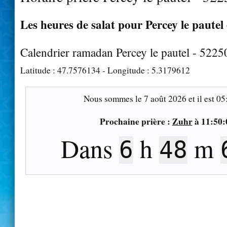
Les heures de salat pour Percey le pautel 
Calendrier ramadan Percey le pautel - 5225
Latitude :
47.7576134
- Longitude :
5.3179612
Nous sommes le
7 août 2026
et il est
05
Prochaine prière :
Zuhr
à
11:50:
Dans
h
m
6
48