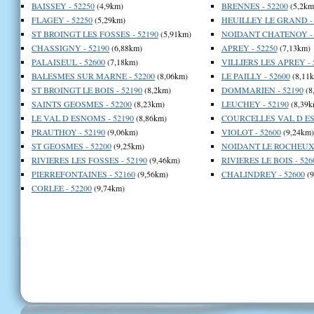
BAISSEY - 52250
(4,9km)
BRENNES - 52200
(5,2km
FLAGEY - 52250
(5,29km)
HEUILLEY LE GRAND - 
ST BROINGT LES FOSSES - 52190
(5,91km)
NOIDANT CHATENOY - 
CHASSIGNY - 52190
(6,88km)
APREY - 52250
(7,13km)
PALAISEUL - 52600
(7,18km)
VILLIERS LES APREY - 
BALESMES SUR MARNE - 52200
(8,06km)
LE PAILLY - 52600
(8,11
ST BROINGT LE BOIS - 52190
(8,2km)
DOMMARIEN - 52190
(8
SAINTS GEOSMES - 52200
(8,23km)
LEUCHEY - 52190
(8,39k
LE VAL D ESNOMS - 52190
(8,86km)
COURCELLES VAL D ES
PRAUTHOY - 52190
(9,06km)
VIOLOT - 52600
(9,24km)
ST GEOSMES - 52200
(9,25km)
NOIDANT LE ROCHEUX 
RIVIERES LES FOSSES - 52190
(9,46km)
RIVIERES LE BOIS - 526
PIERREFONTAINES - 52160
(9,56km)
CHALINDREY - 52600
(9
CORLEE - 52200
(9,74km)