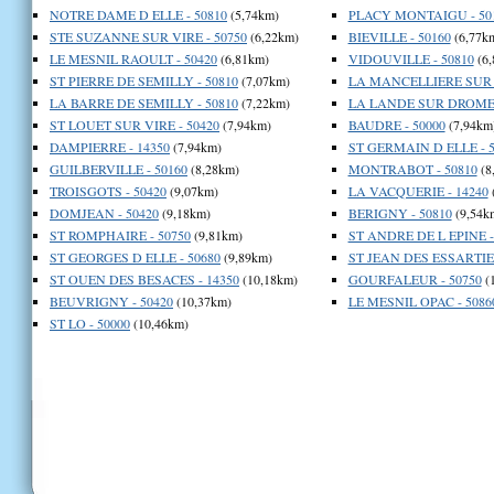
NOTRE DAME D ELLE - 50810
(5,74km)
PLACY MONTAIGU - 50
STE SUZANNE SUR VIRE - 50750
(6,22km)
BIEVILLE - 50160
(6,77k
LE MESNIL RAOULT - 50420
(6,81km)
VIDOUVILLE - 50810
(6,
ST PIERRE DE SEMILLY - 50810
(7,07km)
LA MANCELLIERE SUR V
LA BARRE DE SEMILLY - 50810
(7,22km)
LA LANDE SUR DROME 
ST LOUET SUR VIRE - 50420
(7,94km)
BAUDRE - 50000
(7,94km
DAMPIERRE - 14350
(7,94km)
ST GERMAIN D ELLE - 5
GUILBERVILLE - 50160
(8,28km)
MONTRABOT - 50810
(8
TROISGOTS - 50420
(9,07km)
LA VACQUERIE - 14240
DOMJEAN - 50420
(9,18km)
BERIGNY - 50810
(9,54k
ST ROMPHAIRE - 50750
(9,81km)
ST ANDRE DE L EPINE -
ST GEORGES D ELLE - 50680
(9,89km)
ST JEAN DES ESSARTIER
ST OUEN DES BESACES - 14350
(10,18km)
GOURFALEUR - 50750
(
BEUVRIGNY - 50420
(10,37km)
LE MESNIL OPAC - 5086
ST LO - 50000
(10,46km)