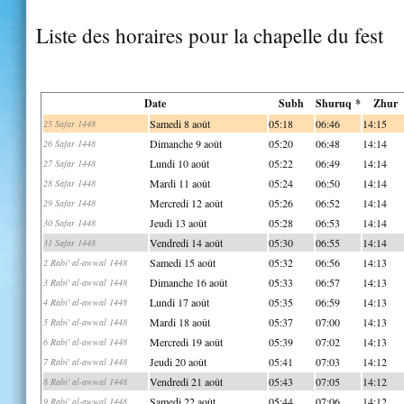
Liste des horaires pour la chapelle du fest
Date
Subh
Shuruq *
Zhur
Samedi 8 août
05:18
06:46
14:15
25 Safar 1448
Dimanche 9 août
05:20
06:48
14:14
26 Safar 1448
Lundi 10 août
05:22
06:49
14:14
27 Safar 1448
Mardi 11 août
05:24
06:50
14:14
28 Safar 1448
Mercredi 12 août
05:26
06:52
14:14
29 Safar 1448
Jeudi 13 août
05:28
06:53
14:14
30 Safar 1448
Vendredi 14 août
05:30
06:55
14:14
31 Safar 1448
Samedi 15 août
05:32
06:56
14:13
2 Rabi' al-awwal 1448
Dimanche 16 août
05:33
06:57
14:13
3 Rabi' al-awwal 1448
Lundi 17 août
05:35
06:59
14:13
4 Rabi' al-awwal 1448
Mardi 18 août
05:37
07:00
14:13
5 Rabi' al-awwal 1448
Mercredi 19 août
05:39
07:02
14:13
6 Rabi' al-awwal 1448
Jeudi 20 août
05:41
07:03
14:12
7 Rabi' al-awwal 1448
Vendredi 21 août
05:43
07:05
14:12
8 Rabi' al-awwal 1448
Samedi 22 août
05:44
07:06
14:12
9 Rabi' al-awwal 1448