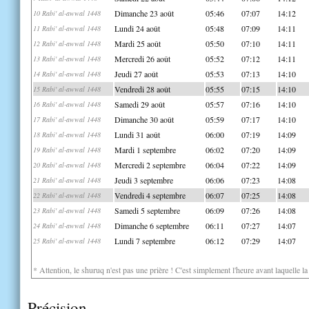
Dimanche 23 août
05:46
07:07
14:12
10 Rabi' al-awwal 1448
Lundi 24 août
05:48
07:09
14:11
11 Rabi' al-awwal 1448
Mardi 25 août
05:50
07:10
14:11
12 Rabi' al-awwal 1448
Mercredi 26 août
05:52
07:12
14:11
13 Rabi' al-awwal 1448
Jeudi 27 août
05:53
07:13
14:10
14 Rabi' al-awwal 1448
Vendredi 28 août
05:55
07:15
14:10
15 Rabi' al-awwal 1448
Samedi 29 août
05:57
07:16
14:10
16 Rabi' al-awwal 1448
Dimanche 30 août
05:59
07:17
14:10
17 Rabi' al-awwal 1448
Lundi 31 août
06:00
07:19
14:09
18 Rabi' al-awwal 1448
Mardi 1 septembre
06:02
07:20
14:09
19 Rabi' al-awwal 1448
Mercredi 2 septembre
06:04
07:22
14:09
20 Rabi' al-awwal 1448
Jeudi 3 septembre
06:06
07:23
14:08
21 Rabi' al-awwal 1448
Vendredi 4 septembre
06:07
07:25
14:08
22 Rabi' al-awwal 1448
Samedi 5 septembre
06:09
07:26
14:08
23 Rabi' al-awwal 1448
Dimanche 6 septembre
06:11
07:27
14:07
24 Rabi' al-awwal 1448
Lundi 7 septembre
06:12
07:29
14:07
25 Rabi' al-awwal 1448
* Attention, le shuruq n'est pas une prière ! C'est simplement l'heure avant laquelle l
Précision