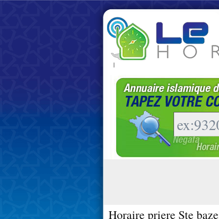
|
Horaire priere Ste baze