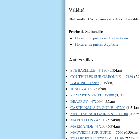
Validité
Ste bazeille : Ces horaires de prière sont valable
Proche de Ste bazeille
Horaires de prières 47 Lot-et-Garonne
Horaires de prières Aquitaine
Autres villes
STE BAZEILLE - 47180
(0,35km)
COUTHURES SUR GARONNE - 47180
(2,
LAGUPIE - 47200
(3,19km)
JUSIX - 47180
(3,6km)
ST MARTIN PETIT - 47200
(3,71km)
BEAUPUY - 47200
(4,35km)
CASTELNAU SUR GUPIE - 47200
(4,51km
MEILHAN SUR GARONNE - 47180
(4,9km
MARCELLUS - 47200
(5,54km)
MARMANDE - 47200
(6,37km)
MAUVEZIN SUR GUPIE - 47200
(6,53km)
FOSSES ET BALEYSSAC - 33190
(7,26km)