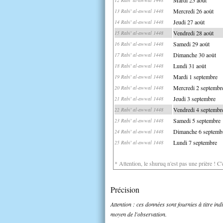
Mercredi 26 août
13 Rabi' al-awwal 1448
Jeudi 27 août
14 Rabi' al-awwal 1448
Vendredi 28 août
15 Rabi' al-awwal 1448
Samedi 29 août
16 Rabi' al-awwal 1448
Dimanche 30 août
17 Rabi' al-awwal 1448
Lundi 31 août
18 Rabi' al-awwal 1448
Mardi 1 septembre
19 Rabi' al-awwal 1448
Mercredi 2 septembr
20 Rabi' al-awwal 1448
Jeudi 3 septembre
21 Rabi' al-awwal 1448
Vendredi 4 septembr
22 Rabi' al-awwal 1448
Samedi 5 septembre
23 Rabi' al-awwal 1448
Dimanche 6 septemb
24 Rabi' al-awwal 1448
Lundi 7 septembre
25 Rabi' al-awwal 1448
* Attention, le shuruq n'est pas une prière ! C
Précision
Attention : ces données sont fournies à titre in
moyen de l'observation.