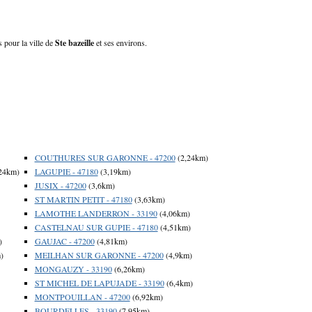
s pour la ville de
Ste bazeille
et ses environs.
COUTHURES SUR GARONNE - 47200
(2,24km)
24km)
LAGUPIE - 47180
(3,19km)
JUSIX - 47200
(3,6km)
ST MARTIN PETIT - 47180
(3,63km)
LAMOTHE LANDERRON - 33190
(4,06km)
CASTELNAU SUR GUPIE - 47180
(4,51km)
)
GAUJAC - 47200
(4,81km)
)
MEILHAN SUR GARONNE - 47200
(4,9km)
MONGAUZY - 33190
(6,26km)
ST MICHEL DE LAPUJADE - 33190
(6,4km)
MONTPOUILLAN - 47200
(6,92km)
BOURDELLES - 33190
(7,95km)