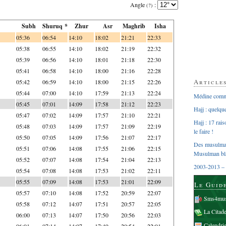
Angle
:
(?)
Subh
Shuruq *
Zhur
Asr
Maghrib
Isha
05:36
06:54
14:10
18:02
21:21
22:33
05:38
06:55
14:10
18:02
21:19
22:32
05:39
06:56
14:10
18:01
21:18
22:30
05:41
06:58
14:10
18:00
21:16
22:28
Article
05:42
06:59
14:10
18:00
21:15
22:26
05:44
07:00
14:10
17:59
21:13
22:24
Médine comme
05:45
07:01
14:09
17:58
21:12
22:23
Hajj : quelq
05:47
07:02
14:09
17:57
21:10
22:21
Hajj : 17 rai
05:48
07:03
14:09
17:57
21:09
22:19
le faire !
05:50
07:05
14:09
17:56
21:07
22:17
Des musulman
05:51
07:06
14:08
17:55
21:06
22:15
Musulman bl
05:52
07:07
14:08
17:54
21:04
22:13
2003-2013 – 
05:54
07:08
14:08
17:53
21:02
22:11
05:55
07:09
14:08
17:53
21:01
22:09
Le Guid
05:57
07:10
14:08
17:52
20:59
22:07
Sms4mus
05:58
07:12
14:07
17:51
20:57
22:05
La Citad
06:00
07:13
14:07
17:50
20:56
22:03
Calendri
06:01
07:14
14:07
17:49
20:54
22:01