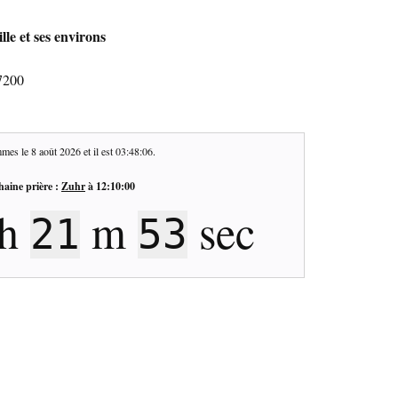
lle et ses environs
47200
mes le
8 août 2026
et il est
03:48:07
.
haine prière :
Zuhr
à
12:10:00
h
m
sec
21
52