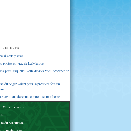
s récents
 si vous y étiez
ues photos en vrac de La Mecque
sons pour lesquelles vous devriez vous dépêcher de
s du Niger voient pour la première fois un
anc
CCIF : Une décennie contre l’islamophobie
e Musulman
lim
elle du Musulman
er Ramadan 2019