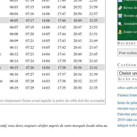
06:03
07:15
14:06
17:48
20:52
21:59
Revue d
06:04
07:16
14:06
17:47
20:50
21:57
Horaire p
06:05
07:17
14:06
17:46
20:49
21:55
Annuaire
06:07
07:19
14:06
17:45
20:47
21:53
Islam
(se
06:08
07:20
14:05
17:44
20:45
21:51
06:09
07:21
14:05
17:43
20:43
21:49
Recherc
06:11
07:22
14:05
17:42
20:41
21:47
e
06:12
07:23
14:04
17:41
20:40
21:45
06:14
07:24
14:04
17:39
20:38
21:43
Catégor
e
06:15
07:26
14:04
17:38
20:36
21:41
06:16
07:27
14:03
17:37
20:34
21:39
Accès p
re
06:18
07:28
14:03
17:36
20:32
21:37
06:19
07:29
14:03
17:35
20:30
21:35
adhan
applicat
Finance Isla
'est simplement l'heure avant laquelle la prière du subh doit être accomplie
heure de prie
mecque
logici
Palestine
prie
2010
salat
sm
intégral
web
dicatif, vous devez toujours vérifier auprès de votre mosquée locale et/ou au