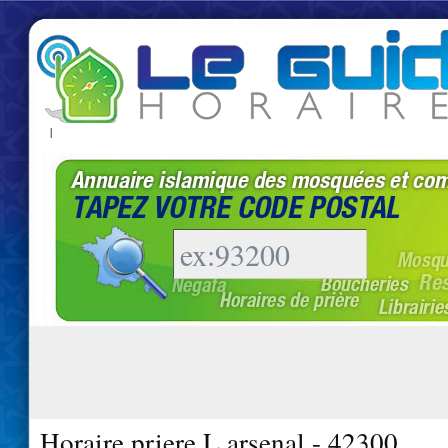
|
Horaire priere L arsenal - 42300