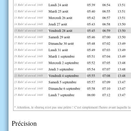
Lundi 24 août
05:39
06:54
13:51
11 Rabi' al-awwal 1448
Mardi 25 août
05:40
06:55
13:51
12 Rabi' al-awwal 1448
Mercredi 26 août
05:42
06:57
13:51
13 Rabi' al-awwal 1448
Jeudi 27 août
05:43
06:58
13:50
14 Rabi' al-awwal 1448
Vendredi 28 août
05:45
06:59
13:50
15 Rabi' al-awwal 1448
Samedi 29 août
05:46
07:00
13:50
16 Rabi' al-awwal 1448
Dimanche 30 août
05:48
07:02
13:49
17 Rabi' al-awwal 1448
Lundi 31 août
05:49
07:03
13:49
18 Rabi' al-awwal 1448
Mardi 1 septembre
05:51
07:04
13:49
19 Rabi' al-awwal 1448
Mercredi 2 septembre
05:52
07:05
13:48
20 Rabi' al-awwal 1448
Jeudi 3 septembre
05:54
07:07
13:48
21 Rabi' al-awwal 1448
Vendredi 4 septembre
05:55
07:08
13:48
22 Rabi' al-awwal 1448
Samedi 5 septembre
05:57
07:09
13:47
23 Rabi' al-awwal 1448
Dimanche 6 septembre
05:58
07:10
13:47
24 Rabi' al-awwal 1448
Lundi 7 septembre
06:00
07:12
13:47
25 Rabi' al-awwal 1448
* Attention, le shuruq n'est pas une prière ! C'est simplement l'heure avant laquelle l
Précision