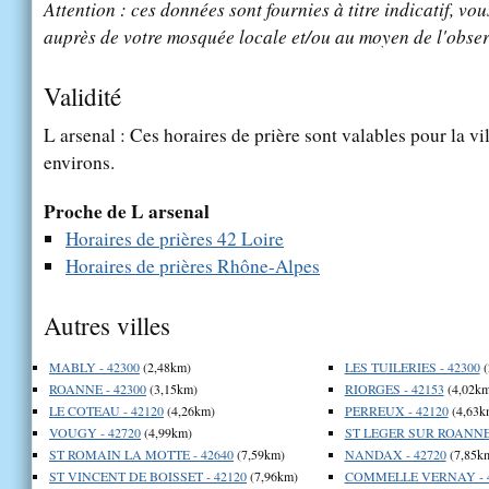
Attention : ces données sont fournies à titre indicatif, vou
auprès de votre mosquée locale et/ou au moyen de l'obser
Validité
L arsenal : Ces horaires de prière sont valables pour la vi
environs.
Proche de L arsenal
Horaires de prières 42 Loire
Horaires de prières Rhône-Alpes
Autres villes
MABLY - 42300
(2,48km)
LES TUILERIES - 42300
(
ROANNE - 42300
(3,15km)
RIORGES - 42153
(4,02km
LE COTEAU - 42120
(4,26km)
PERREUX - 42120
(4,63k
VOUGY - 42720
(4,99km)
ST LEGER SUR ROANNE 
ST ROMAIN LA MOTTE - 42640
(7,59km)
NANDAX - 42720
(7,85k
ST VINCENT DE BOISSET - 42120
(7,96km)
COMMELLE VERNAY - 4