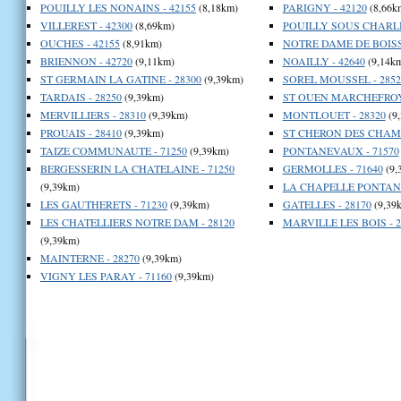
POUILLY LES NONAINS - 42155
(8,18km)
PARIGNY - 42120
(8,66k
VILLEREST - 42300
(8,69km)
POUILLY SOUS CHARLIE
OUCHES - 42155
(8,91km)
NOTRE DAME DE BOISSE
BRIENNON - 42720
(9,11km)
NOAILLY - 42640
(9,14k
ST GERMAIN LA GATINE - 28300
(9,39km)
SOREL MOUSSEL - 2852
TARDAIS - 28250
(9,39km)
ST OUEN MARCHEFROY 
MERVILLIERS - 28310
(9,39km)
MONTLOUET - 28320
(9
PROUAIS - 28410
(9,39km)
ST CHERON DES CHAMP
TAIZE COMMUNAUTE - 71250
(9,39km)
PONTANEVAUX - 71570
BERGESSERIN LA CHATELAINE - 71250
GERMOLLES - 71640
(9,
(9,39km)
LA CHAPELLE PONTANE
LES GAUTHERETS - 71230
(9,39km)
GATELLES - 28170
(9,39
LES CHATELLIERS NOTRE DAM - 28120
MARVILLE LES BOIS - 2
(9,39km)
MAINTERNE - 28270
(9,39km)
VIGNY LES PARAY - 71160
(9,39km)