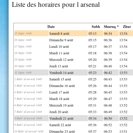
Liste des horaires pour l arsenal
Date
Subh
Shuruq *
Zhur
Samedi 8 août
05:13
06:34
13:54
25 Safar 1448
Dimanche 9 août
05:15
06:36
13:54
26 Safar 1448
Lundi 10 août
05:17
06:37
13:54
27 Safar 1448
Mardi 11 août
05:18
06:38
13:54
28 Safar 1448
Mercredi 12 août
05:20
06:39
13:54
29 Safar 1448
Jeudi 13 août
05:21
06:40
13:54
30 Safar 1448
Vendredi 14 août
05:23
06:42
13:53
31 Safar 1448
Samedi 15 août
05:25
06:43
13:53
2 Rabi' al-awwal 1448
Dimanche 16 août
05:26
06:44
13:53
3 Rabi' al-awwal 1448
Lundi 17 août
05:28
06:45
13:53
4 Rabi' al-awwal 1448
Mardi 18 août
05:29
06:47
13:53
5 Rabi' al-awwal 1448
Mercredi 19 août
05:31
06:48
13:52
6 Rabi' al-awwal 1448
Jeudi 20 août
05:33
06:49
13:52
7 Rabi' al-awwal 1448
Vendredi 21 août
05:34
06:50
13:52
8 Rabi' al-awwal 1448
Samedi 22 août
05:36
06:52
13:52
9 Rabi' al-awwal 1448
Dimanche 23 août
05:37
06:53
13:51
10 Rabi' al-awwal 1448