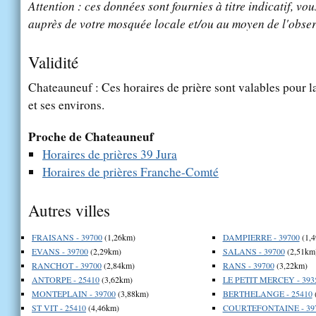
Attention : ces données sont fournies à titre indicatif, vou
auprès de votre mosquée locale et/ou au moyen de l'obser
Validité
Chateauneuf : Ces horaires de prière sont valables pour l
et ses environs.
Proche de Chateauneuf
Horaires de prières 39 Jura
Horaires de prières Franche-Comté
Autres villes
FRAISANS - 39700
(1,26km)
DAMPIERRE - 39700
(1,
EVANS - 39700
(2,29km)
SALANS - 39700
(2,51km
RANCHOT - 39700
(2,84km)
RANS - 39700
(3,22km)
ANTORPE - 25410
(3,62km)
LE PETIT MERCEY - 393
MONTEPLAIN - 39700
(3,88km)
BERTHELANGE - 25410
ST VIT - 25410
(4,46km)
COURTEFONTAINE - 39