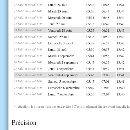
Lundi 24 août
05:28
06:45
13:44
11 Rabi' al-awwal 1448
Mardi 25 août
05:30
06:47
13:44
12 Rabi' al-awwal 1448
Mercredi 26 août
05:31
06:48
13:44
13 Rabi' al-awwal 1448
Jeudi 27 août
05:33
06:49
13:43
14 Rabi' al-awwal 1448
Vendredi 28 août
05:35
06:51
13:43
15 Rabi' al-awwal 1448
Samedi 29 août
05:36
06:52
13:43
16 Rabi' al-awwal 1448
Dimanche 30 août
05:38
06:53
13:43
17 Rabi' al-awwal 1448
Lundi 31 août
05:39
06:55
13:42
18 Rabi' al-awwal 1448
Mardi 1 septembre
05:41
06:56
13:42
19 Rabi' al-awwal 1448
Mercredi 2 septembre
05:43
06:57
13:42
20 Rabi' al-awwal 1448
Jeudi 3 septembre
05:44
06:59
13:41
21 Rabi' al-awwal 1448
Vendredi 4 septembre
05:46
07:00
13:41
22 Rabi' al-awwal 1448
Samedi 5 septembre
05:47
07:01
13:41
23 Rabi' al-awwal 1448
Dimanche 6 septembre
05:49
07:03
13:40
24 Rabi' al-awwal 1448
Lundi 7 septembre
05:50
07:04
13:40
25 Rabi' al-awwal 1448
* Attention, le shuruq n'est pas une prière ! C'est simplement l'heure avant laquelle l
Précision