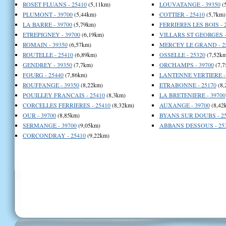
ROSET FLUANS - 25410
(5,11km)
LOUVATANGE - 39350
(
PLUMONT - 39700
(5,44km)
COTTIER - 25410
(5,7km)
LA BARRE - 39700
(5,79km)
FERRIERES LES BOIS - 
ETREPIGNEY - 39700
(6,19km)
VILLARS ST GEORGES -
ROMAIN - 39350
(6,57km)
MERCEY LE GRAND - 2
ROUTELLE - 25410
(6,89km)
OSSELLE - 25320
(7,52km
GENDREY - 39350
(7,7km)
ORCHAMPS - 39700
(7,7
FOURG - 25440
(7,86km)
LANTENNE VERTIERE - 
ROUFFANGE - 39350
(8,22km)
ETRABONNE - 25170
(8,
POUILLEY FRANCAIS - 25410
(8,3km)
LA BRETENIERE - 39700
CORCELLES FERRIERES - 25410
(8,32km)
AUXANGE - 39700
(8,42
OUR - 39700
(8,85km)
BYANS SUR DOUBS - 25
SERMANGE - 39700
(9,05km)
ABBANS DESSOUS - 25
CORCONDRAY - 25410
(9,22km)