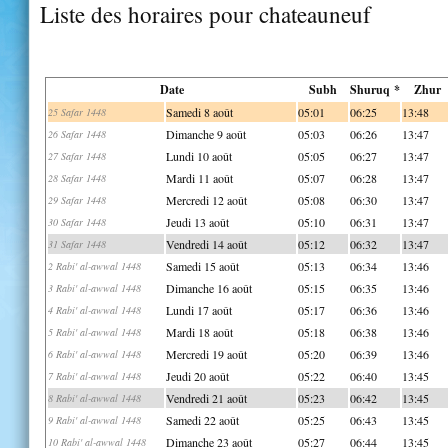
Liste des horaires pour chateauneuf
Date
Subh
Shuruq *
Zhur
Samedi 8 août
05:01
06:25
13:48
25 Safar 1448
Dimanche 9 août
05:03
06:26
13:47
26 Safar 1448
Lundi 10 août
05:05
06:27
13:47
27 Safar 1448
Mardi 11 août
05:07
06:28
13:47
28 Safar 1448
Mercredi 12 août
05:08
06:30
13:47
29 Safar 1448
Jeudi 13 août
05:10
06:31
13:47
30 Safar 1448
Vendredi 14 août
05:12
06:32
13:47
31 Safar 1448
Samedi 15 août
05:13
06:34
13:46
2 Rabi' al-awwal 1448
Dimanche 16 août
05:15
06:35
13:46
3 Rabi' al-awwal 1448
Lundi 17 août
05:17
06:36
13:46
4 Rabi' al-awwal 1448
Mardi 18 août
05:18
06:38
13:46
5 Rabi' al-awwal 1448
Mercredi 19 août
05:20
06:39
13:46
6 Rabi' al-awwal 1448
Jeudi 20 août
05:22
06:40
13:45
7 Rabi' al-awwal 1448
Vendredi 21 août
05:23
06:42
13:45
8 Rabi' al-awwal 1448
Samedi 22 août
05:25
06:43
13:45
9 Rabi' al-awwal 1448
Dimanche 23 août
05:27
06:44
13:45
10 Rabi' al-awwal 1448